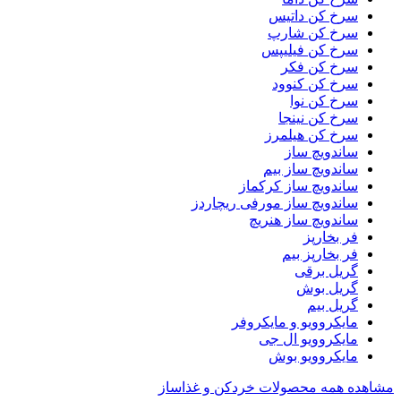
سرخ کن داتیس
سرخ کن شارپ
سرخ کن فیلیپس
سرخ کن فکر
سرخ کن کنوود
سرخ کن نوا
سرخ کن نینجا
سرخ کن هیلمرز
ساندویچ ساز
ساندویچ ساز بیم
ساندویچ ساز کرکماز
ساندویچ ساز مورفی ریچاردز
ساندویچ ساز هنریچ
فر بخارپز
فر بخارپز بیم
گریل برقی
گریل بوش
گریل بیم
مایکروویو و مایکروفر
مایکروویو ال جی
مایکروویو بوش
مشاهده همه محصولات خردکن و غذاساز