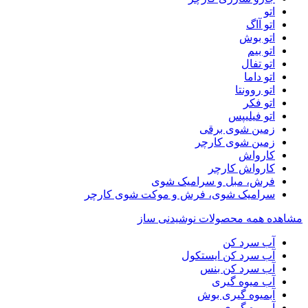
اتو
اتو آاگ
اتو بوش
اتو بیم
اتو تفال
اتو داما
اتو روونتا
اتو فکر
اتو فیلیپس
زمین شوی برقی
زمین شوی کارچر
کارواش
کارواش کارچر
فرش، مبل و سرامیک شوی
سرامیک شوی، فرش و موکت شوی کارچر
مشاهده همه محصولات نوشیدنی ساز
آب سرد کن
آب سرد کن ایستکول
آب سرد کن بنس
آب میوه گیری
آبمیوه گیری بوش
آبمیوه گیری بیم