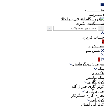
منــــــــــــو
دستــرسی
شـــــگفت
انگیزت
حساب
کاربری
(:
سبـد
خرید
بستن منو
0
سرمایش و گرمایش
پنکه
پنکه بیم
پنکه تولیپس
کولر گازی
کولر گازی جنرال گلد
بخاری گازی
بخاری گازی سنگرکار
کولر آبی
کولر آبی آبسال