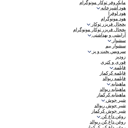
مایکروفر توکار مونوگرام
هود آشپزخانه
هود لوفرا
هود مونوگرام
یخچال فریزر توکار
یخچال فریزر توکار مونوگرام
آرایشی و بهداشتی
سشوار
سشوار بیم
سرویس پخت و پز
زودپز
قوری و کتری
قابلمه
قابلمه کرکماز
قابلمه ریوالد
ماهیتابه
ماهیتابه ریوالد
ماهیتابه کرکماز
شیر جوش
شیر جوش ریوالد
شیر جوش کرکماز
روغن داغ کن
روغن داغ کن ریوالد
روغن داغ کن کرکماز