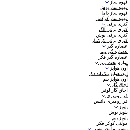
قهوه ساز
قهوه ساز بوش
قهوه ساز داما
قهوه ساز کرکماز
کتری برقی
کتری برقی آاگ
کتری برقی بوش
کتری برقی کرکماز
عصاره گیر
عصاره گیر بیم
عصاره گیر فکر
لوازم پخت و پز
آون هواپز
آون هواپز بلک اند دکر
آون هواپز بیم
اجاق گاز
اجاق گاز لوفرا
فر رومیزی
فر رومیزی داتیس
پلوپز
پلوپز بوش
پلوپز بیم
مولتی کوکر فکر
توستر و آون توستر