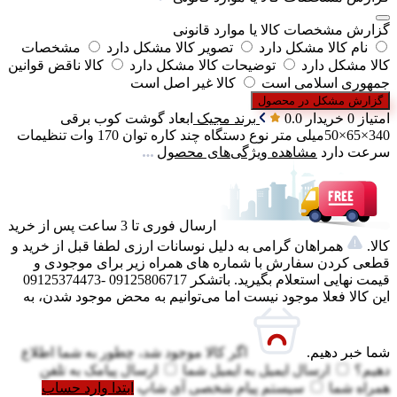
گزارش مشخصات کالا یا موارد قانونی
نام کالا مشکل دارد
تصویر کالا مشکل دارد
مشخصات
کالا مشکل دارد
توضیحات کالا مشکل دارد
کالا ناقض قوانین
جمهوری اسلامی است
کالا غیر اصل است
گزارش مشکل در محصول
امتیاز 0 خریدار
0.0
برند
مجیک
ابعاد گوشت کوب برقی
340×65×50میلی متر
نوع دستگاه
چند کاره
توان
170 وات
تنظیمات
سرعت
دارد
مشاهده ویژگی‌های محصول
ارسال فوری تا 3 ساعت پس از خرید
کالا.
همراهان گرامی به دلیل نوسانات ارزی لطفا قبل از خرید و
قطعی کردن سفارش با شماره های همراه زیر برای موجودی و
قیمت نهایی استعلام بگیرید. باتشکر 09125806717 -09125374473
این کالا فعلا موجود نیست اما می‌توانیم به محض موجود شدن، به
شما خبر دهیم.
اگر کالا موجود شد، چطور به شما اطلاع
دهیم؟
ارسال ایمیل به
ایمیل شما
ارسال پیامک به
تلفن
همراه شما
سیستم پیام شخصی آی شاپ
ابتدا وارد حساب