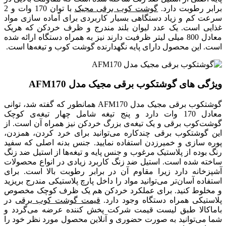
برابر رطوبت دارد.
گوشت کوب برقی مجیک
با توان 170 وات و 2
سرعت کم و زیاد دستگاهی بسیار کاربردی برای آماده سازی مواد
غذایی است. یک عدد لیوان بلند مندرج و ظرف خردکن که هریک
معادل 800 میلی لیتر ظرفیت دارند نیز به همراه دستگاه ارائه شده
است. این محصول دارای پایه نگهدارنده گوشت کوب و تیغه‌ها است.
ویژگی های گوشتکوب برقی مجیک مدل AFM170
گوشتکوب برقی مجیک مدل AFM170 همانطور که گفته شد، توانی
معادل 170 وات دارد و پنج تیغه شامل چهار تیغه‌ی کوچک
گوشت‌کوب برقی و یک تیغه‌ی بزرگ خردکن نیز همراه آن است. از
این گوشتکوب برقی چندکاره می‌توانید برای خرد کردن، همزدن،
پوره سازی و خمیرزدن استفاده نمایید. جنس بدنه اصلی که سفید
رنگ بوده از پلاستیک مرغوب و جنس پایه و تیغه‌ها از استیل ضد زنگ
ساخته شده است. استیل ضد زنگ کاربرد زیادی در انواع محصولات
آشپزخانه دارد زیرا مقاوم آن در برابر رطوبت بالا است. برای
استفاده آسان‌تر می‌توانید مواد را داخل پارچ پلاستیکی مندرج بریزید
و مخلوط کنید. برای عملکرد خردکن هم یک ظرف کوچک مخصوص
پلاستیکی همراه دستگاه وجود دارد.
قیمت گوشت کوب برقی
در
باماکالا طبق لیست قیمت شرکت پخش کننده عرضه می‌گردد و
شما می‌توانید به صورت حضوری و آنلاین محصول مورد نظر خود را