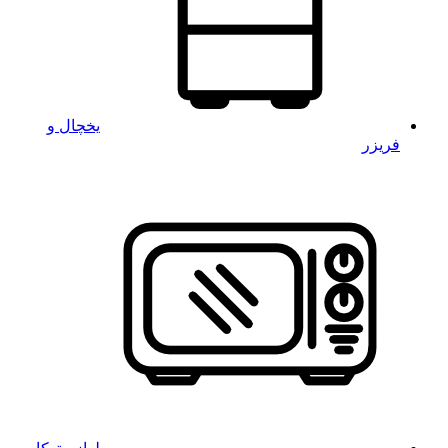
یخچال و
فریزر