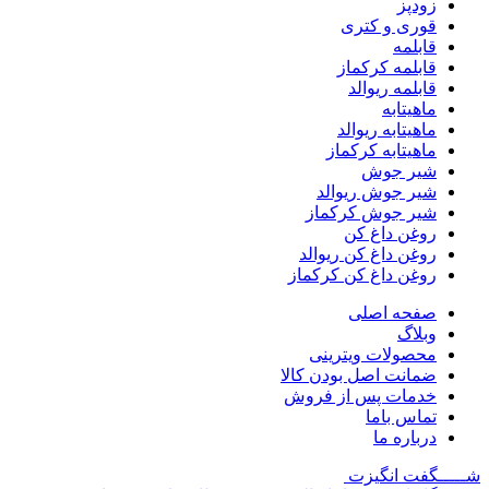
زودپز
قوری و کتری
قابلمه
قابلمه کرکماز
قابلمه ریوالد
ماهیتابه
ماهیتابه ریوالد
ماهیتابه کرکماز
شیر جوش
شیر جوش ریوالد
شیر جوش کرکماز
روغن داغ کن
روغن داغ کن ریوالد
روغن داغ کن کرکماز
صفحه اصلی
وبلاگ
محصولات ویترینی
ضمانت اصل بودن کالا
خدمات پس از فروش
تماس باما
درباره ما
شـــــگفت
انگیزت