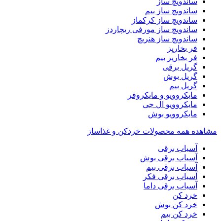
ساندویچ ساز
ساندویچ ساز بیم
ساندویچ ساز کرکماز
ساندویچ ساز مورفی ریچاردز
ساندویچ ساز هنریچ
فر بخارپز
فر بخارپز بیم
گریل برقی
گریل بوش
گریل بیم
مایکروویو و مایکروفر
مایکروویو ال جی
مایکروویو بوش
مشاهده همه محصولات خردکن و غذاساز
آسیاب برقی
آسیاب برقی بوش
آسیاب برقی بیم
آسیاب برقی فکر
آسیاب برقی داما
خرد کن
خرد کن بوش
خرد کن بیم