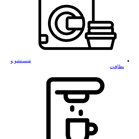
شستشو و
نظافت