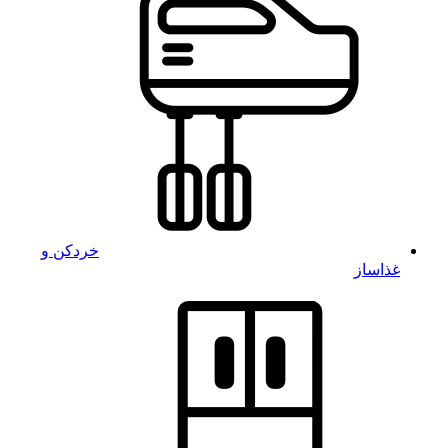
خردکن و
غذاساز