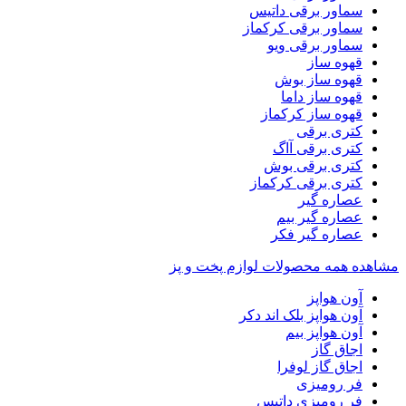
سماور برقی داتیس
سماور برقی کرکماز
سماور برقی ویو
قهوه ساز
قهوه ساز بوش
قهوه ساز داما
قهوه ساز کرکماز
کتری برقی
کتری برقی آاگ
کتری برقی بوش
کتری برقی کرکماز
عصاره گیر
عصاره گیر بیم
عصاره گیر فکر
مشاهده همه محصولات لوازم پخت و پز
آون هواپز
آون هواپز بلک اند دکر
آون هواپز بیم
اجاق گاز
اجاق گاز لوفرا
فر رومیزی
فر رومیزی داتیس