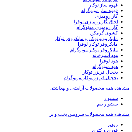
قهوه ساز توکار
قهوه ساز مونوگرام
گاز رومیزی
اجاق گاز رومیزی لوفرا
گاز رومیزی مونوگرام
کشوی گرمکن
مایکروویو توکار و مایکروفر توکار
مایکروفر توکار لوفرا
مایکروفر توکار مونوگرام
هود آشپزخانه
هود لوفرا
هود مونوگرام
یخچال فریزر توکار
یخچال فریزر توکار مونوگرام
مشاهده همه محصولات آرایشی و بهداشتی
سشوار
سشوار بیم
مشاهده همه محصولات سرویس پخت و پز
زودپز
قوری و کتری