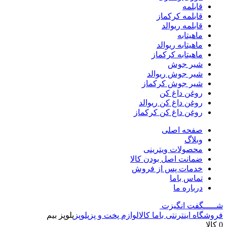
قابلمه
قابلمه کرکماز
قابلمه ریوالد
ماهیتابه
ماهیتابه ریوالد
ماهیتابه کرکماز
شیر جوش
شیر جوش ریوالد
شیر جوش کرکماز
روغن داغ کن
روغن داغ کن ریوالد
روغن داغ کن کرکماز
صفحه اصلی
وبلاگ
محصولات ویترینی
ضمانت اصل بودن کالا
خدمات پس از فروش
تماس باما
درباره ما
شـــــگفت
انگیزت
فروشگاه اینترنتی باما کالا
لوازم پخت و پز
پلوپز
پلوپز بیم
0 کالا