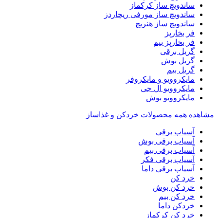
ساندویچ ساز کرکماز
ساندویچ ساز مورفی ریچاردز
ساندویچ ساز هنریچ
فر بخارپز
فر بخارپز بیم
گریل برقی
گریل بوش
گریل بیم
مایکروویو و مایکروفر
مایکروویو ال جی
مایکروویو بوش
مشاهده همه محصولات خردکن و غذاساز
آسیاب برقی
آسیاب برقی بوش
آسیاب برقی بیم
آسیاب برقی فکر
آسیاب برقی داما
خرد کن
خرد کن بوش
خرد کن بیم
خردکن داما
خرد کن کرکماز