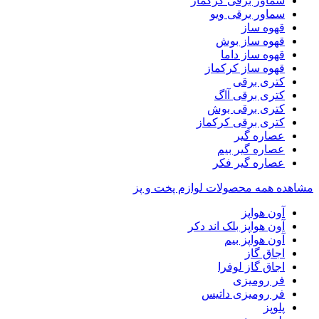
سماور برقی کرکماز
سماور برقی ویو
قهوه ساز
قهوه ساز بوش
قهوه ساز داما
قهوه ساز کرکماز
کتری برقی
کتری برقی آاگ
کتری برقی بوش
کتری برقی کرکماز
عصاره گیر
عصاره گیر بیم
عصاره گیر فکر
مشاهده همه محصولات لوازم پخت و پز
آون هواپز
آون هواپز بلک اند دکر
آون هواپز بیم
اجاق گاز
اجاق گاز لوفرا
فر رومیزی
فر رومیزی داتیس
پلوپز