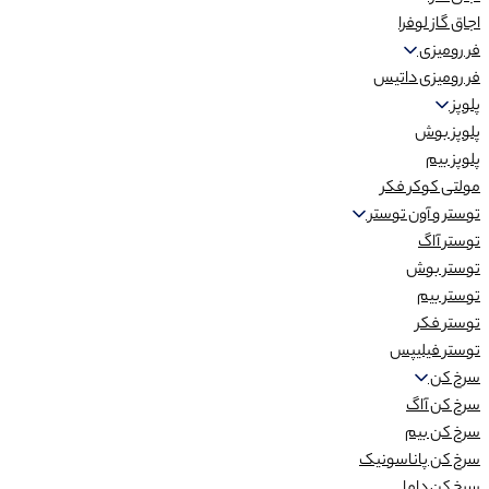
اجاق گاز لوفرا
فر رومیزی
فر رومیزی داتیس
پلوپز
پلوپز بوش
پلوپز بیم
مولتی کوکر فکر
توستر و آون توستر
توستر آاگ
توستر بوش
توستر بیم
توستر فکر
توستر فیلیپس
سرخ کن
سرخ کن آاگ
سرخ کن بیم
سرخ کن پاناسونیک