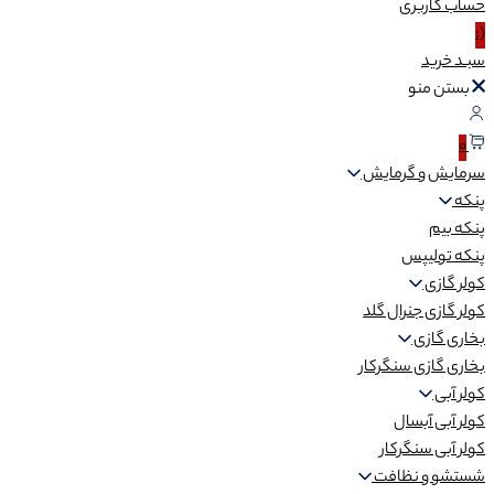
حساب
کاربری
(:
سبـد
خرید
بستن منو
0
سرمایش و گرمایش
پنکه
پنکه بیم
پنکه تولیپس
کولر گازی
کولر گازی جنرال گلد
بخاری گازی
بخاری گازی سنگرکار
کولر آبی
کولر آبی آبسال
کولر آبی سنگرکار
شستشو و نظافت