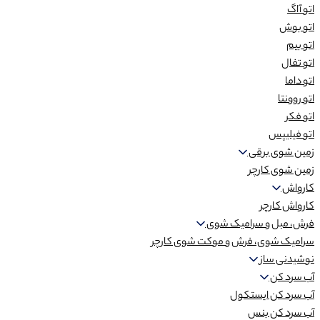
اتو آاگ
اتو بوش
اتو بیم
اتو تفال
اتو داما
اتو روونتا
اتو فکر
اتو فیلیپس
زمین شوی برقی
زمین شوی کارچر
کارواش
کارواش کارچر
فرش، مبل و سرامیک شوی
سرامیک شوی، فرش و موکت شوی کارچر
نوشیدنی ساز
آب سرد کن
آب سرد کن ایستکول
آب سرد کن بنس