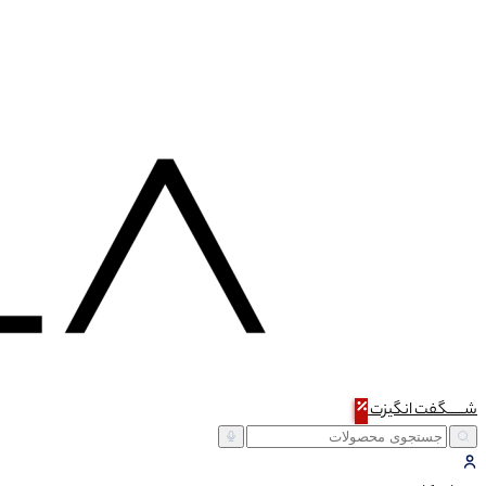
شـــــگفت
انگیزت