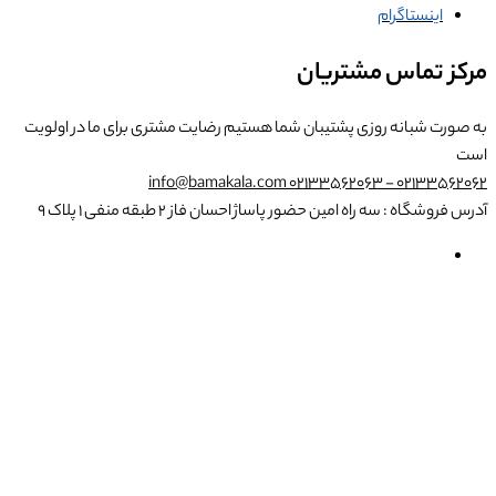
اینستاگرام
مرکز تماس مشتریان
به صورت شبانه روزی پشتیبان شما هستیم
رضایت مشتری برای ما در اولویت
است
info@bamakala.com
02133562062 - 02133562063
آدرس فروشگاه : سه راه امین حضور پاساژ احسان فاز ۲ طبقه منفی ۱ پلاک ۹