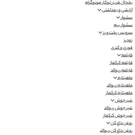
یخچال فریزر توکار مونوگرام
آرایشی و بهداشتی
سشوار
سشوار بیم
سرویس پخت و پز
زودپز
قوری و کتری
قابلمه
قابلمه کرکماز
قابلمه ریوالد
ماهیتابه
ماهیتابه ریوالد
ماهیتابه کرکماز
شیر جوش
شیر جوش ریوالد
شیر جوش کرکماز
روغن داغ کن
روغن داغ کن ریوالد