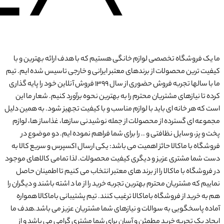
ما یک فروشگاه تخصصی لوازم خانگی هستیم که با هدف ارائه بهترین و با
کیفیت ترین محصولات از برندهای معتبر ایرانی و خارجی تاسیس شده ایم. تیم
ما با سالها تجربه فروش حضوری از سال 1399 فروش آنلاین خود را پایه گذاری
کرده تا نیازهای مشتریان محترم را به بهترین نحوه برآورد کنیم. شعار ما این
است که هر خانه ای باید با لوازم مناسب و با کیفیت تجهیز شود. به همین دلیل
مجموعه ای گسترده از محصولات از جمله نوشیدنی سازها، غذاساز ها، لوازم
پخت و پز، وسایل نظافتی و .. را برای شما فراهم نموده ایم. دو موضوع در
فروشگاه با ماکالا حائز اهمیت می باشد: یکی ارسال اکسپرس و سریع کالا به
دست شما مشتری عزیز و دیگری کیفیت محصولات. لذا تمامی کالاهای موجود
در فروشگاه با ماکالا را از برند های معتبر انتخاب می کنیم تا اطمینان حاصل
نماییم که مشتریان محترم بهترین تجربه خرید را از ما د اشته باشند و دیگران را
هم به خرید از فروشگاه باماکالا ترغیب کنند. تیم پشتیبانی باماکالا همواره
آماده پاسخگویی به سوالات و نیازهای شما مشتریان عزیز می باشد.هدف ما
ایجاد یک تجربه خرید مطمئن و آسان برای شما مشتری گرامی می باشد و از