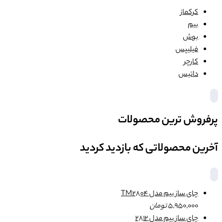
کرکماز
بیم
بوش
فیلیپس
کارچر
داتیس
پرفروش ترین محصولات
آخرین محصولاتی که بازدید کردید
چای ساز بیم مدل TM2804
5,950,000
تومان
چای ساز بیم مدل 2812