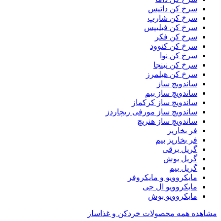
سرخ کن داتیس
سرخ کن شارپ
سرخ کن فیلیپس
سرخ کن فکر
سرخ کن کنوود
سرخ کن نوا
سرخ کن نینجا
سرخ کن هیلمرز
ساندویچ ساز
ساندویچ ساز بیم
ساندویچ ساز کرکماز
ساندویچ ساز مورفی ریچاردز
ساندویچ ساز هنریچ
فر بخارپز
فر بخارپز بیم
گریل برقی
گریل بوش
گریل بیم
مایکروویو و مایکروفر
مایکروویو ال جی
مایکروویو بوش
مشاهده همه محصولات خردکن و غذاساز