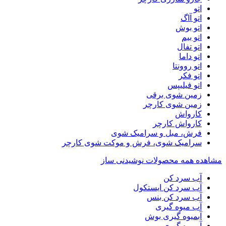
اتو
اتو آاگ
اتو بوش
اتو بیم
اتو تفال
اتو داما
اتو روونتا
اتو فکر
اتو فیلیپس
زمین شوی برقی
زمین شوی کارچر
کارواش
کارواش کارچر
فرش، مبل و سرامیک شوی
سرامیک شوی، فرش و موکت شوی کارچر
مشاهده همه محصولات نوشیدنی ساز
آب سرد کن
آب سرد کن ایستکول
آب سرد کن بنس
آب میوه گیری
آبمیوه گیری بوش
آبمیوه گیری بیم