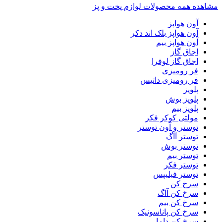
مشاهده همه محصولات لوازم پخت و پز
آون هواپز
آون هواپز بلک اند دکر
آون هواپز بیم
اجاق گاز
اجاق گاز لوفرا
فر رومیزی
فر رومیزی داتیس
پلوپز
پلوپز بوش
پلوپز بیم
مولتی کوکر فکر
توستر و آون توستر
توستر آاگ
توستر بوش
توستر بیم
توستر فکر
توستر فیلیپس
سرخ کن
سرخ کن آاگ
سرخ کن بیم
سرخ کن پاناسونیک
سرخ کن داما