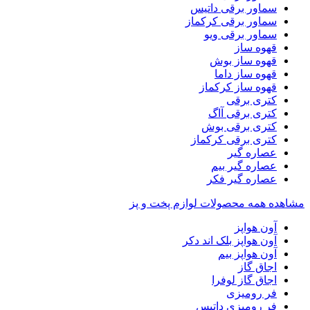
سماور برقی داتیس
سماور برقی کرکماز
سماور برقی ویو
قهوه ساز
قهوه ساز بوش
قهوه ساز داما
قهوه ساز کرکماز
کتری برقی
کتری برقی آاگ
کتری برقی بوش
کتری برقی کرکماز
عصاره گیر
عصاره گیر بیم
عصاره گیر فکر
مشاهده همه محصولات لوازم پخت و پز
آون هواپز
آون هواپز بلک اند دکر
آون هواپز بیم
اجاق گاز
اجاق گاز لوفرا
فر رومیزی
فر رومیزی داتیس