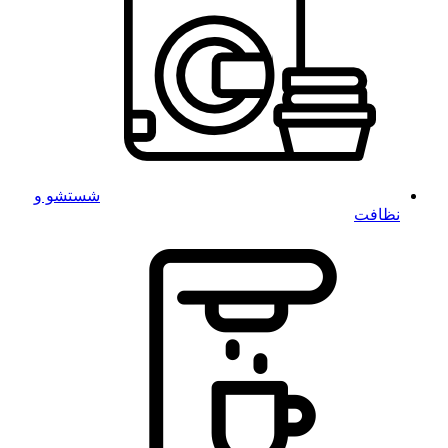
شستشو و
نظافت