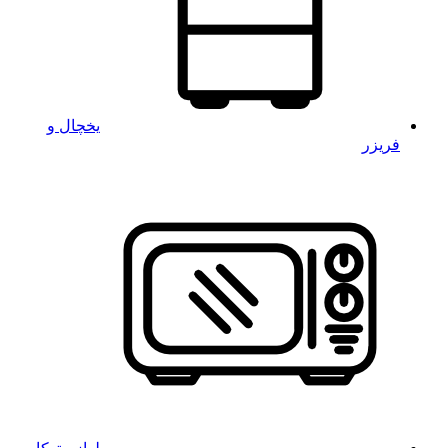
یخچال و
فریزر