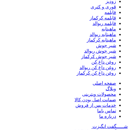
زودپز
قوری و کتری
قابلمه
قابلمه کرکماز
قابلمه ریوالد
ماهیتابه
ماهیتابه ریوالد
ماهیتابه کرکماز
شیر جوش
شیر جوش ریوالد
شیر جوش کرکماز
روغن داغ کن
روغن داغ کن ریوالد
روغن داغ کن کرکماز
صفحه اصلی
وبلاگ
محصولات ویترینی
ضمانت اصل بودن کالا
خدمات پس از فروش
تماس باما
درباره ما
شـــــگفت
انگیزت