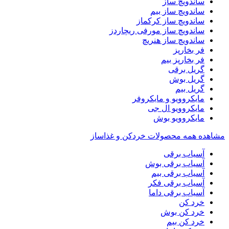
ساندویچ ساز
ساندویچ ساز بیم
ساندویچ ساز کرکماز
ساندویچ ساز مورفی ریچاردز
ساندویچ ساز هنریچ
فر بخارپز
فر بخارپز بیم
گریل برقی
گریل بوش
گریل بیم
مایکروویو و مایکروفر
مایکروویو ال جی
مایکروویو بوش
مشاهده همه محصولات خردکن و غذاساز
آسیاب برقی
آسیاب برقی بوش
آسیاب برقی بیم
آسیاب برقی فکر
آسیاب برقی داما
خرد کن
خرد کن بوش
خرد کن بیم