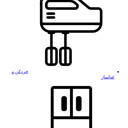
خردکن و
غذاساز