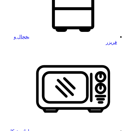
یخچال و
فریزر