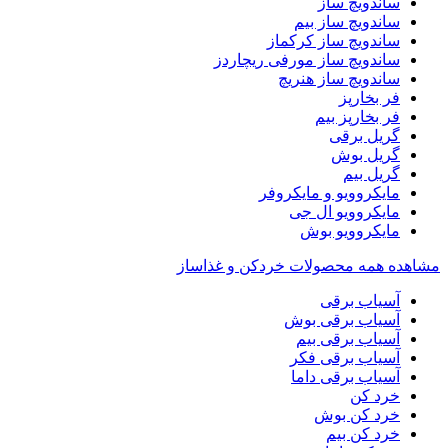
ساندویچ ساز
ساندویچ ساز بیم
ساندویچ ساز کرکماز
ساندویچ ساز مورفی ریچاردز
ساندویچ ساز هنریچ
فر بخارپز
فر بخارپز بیم
گریل برقی
گریل بوش
گریل بیم
مایکروویو و مایکروفر
مایکروویو ال جی
مایکروویو بوش
مشاهده همه محصولات خردکن و غذاساز
آسیاب برقی
آسیاب برقی بوش
آسیاب برقی بیم
آسیاب برقی فکر
آسیاب برقی داما
خرد کن
خرد کن بوش
خرد کن بیم