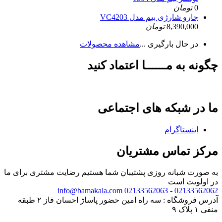
0
تومان
جارو شارژی بیم مدل VC4203
8,390,000
تومان
در حال بارگیری ...
مشاهده محصولات
چگونه به مــــــا اعتماد کنید
ما در شبکه های اجتماعی
اینستاگرام
مرکز تماس مشتریان
به صورت شبانه روزی پشتیبان شما هستیم
رضایت مشتری برای ما
در اولویت است
info@bamakala.com
02133562062 - 02133562063
آدرس فروشگاه : سه راه امین حضور پاساژ احسان فاز ۲ طبقه
منفی ۱ پلاک ۹