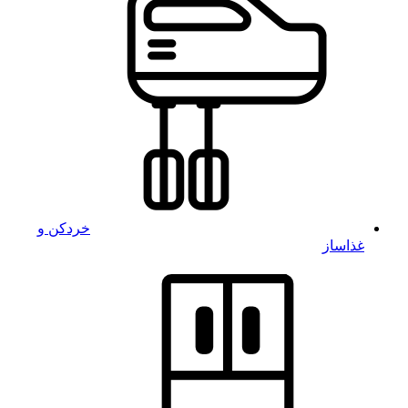
خردکن و
غذاساز