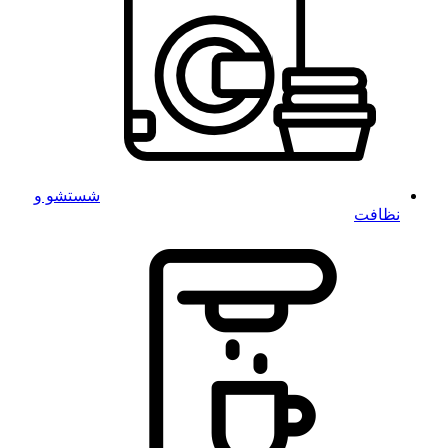
شستشو و
نظافت