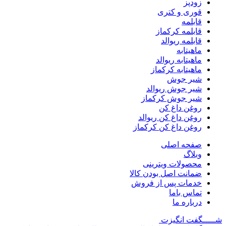
زودپز
قوری و کتری
قابلمه
قابلمه کرکماز
قابلمه ریوالد
ماهیتابه
ماهیتابه ریوالد
ماهیتابه کرکماز
شیر جوش
شیر جوش ریوالد
شیر جوش کرکماز
روغن داغ کن
روغن داغ کن ریوالد
روغن داغ کن کرکماز
صفحه اصلی
وبلاگ
محصولات ویترینی
ضمانت اصل بودن کالا
خدمات پس از فروش
تماس باما
درباره ما
شـــــگفت
انگیزت