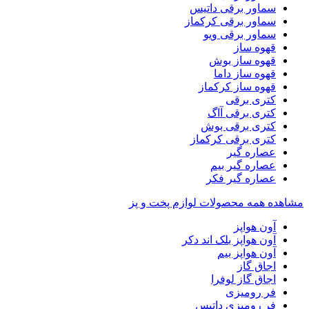
سماور برقی داتیس
سماور برقی کرکماز
سماور برقی ویو
قهوه ساز
قهوه ساز بوش
قهوه ساز داما
قهوه ساز کرکماز
کتری برقی
کتری برقی آاگ
کتری برقی بوش
کتری برقی کرکماز
عصاره گیر
عصاره گیر بیم
عصاره گیر فکر
مشاهده همه محصولات لوازم پخت و پز
آون هواپز
آون هواپز بلک اند دکر
آون هواپز بیم
اجاق گاز
اجاق گاز لوفرا
فر رومیزی
فر رومیزی داتیس