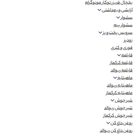
یخچال فریزر توکار مونوگرام
آرایشی و بهداشتی
سشوار
سشوار بیم
سرویس پخت و پز
زودپز
قوری و کتری
قابلمه
قابلمه کرکماز
قابلمه ریوالد
ماهیتابه
ماهیتابه ریوالد
ماهیتابه کرکماز
شیر جوش
شیر جوش ریوالد
شیر جوش کرکماز
روغن داغ کن
روغن داغ کن ریوالد