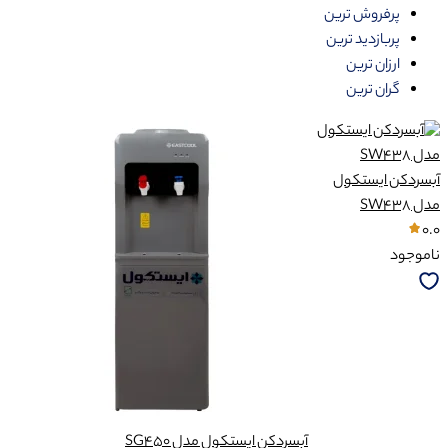
پرفروش ترین
پربازدید ترین
ارزان ترین
گران ترین
آبسردکن ایستکول
مدل SW438
0.0
ناموجود
آبسردکن ایستکول مدل SG450