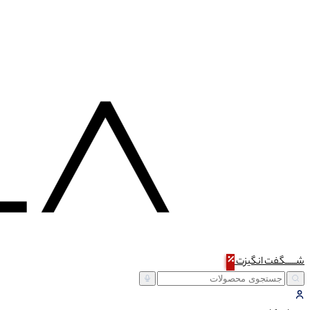
شـــــگفت
انگیزت