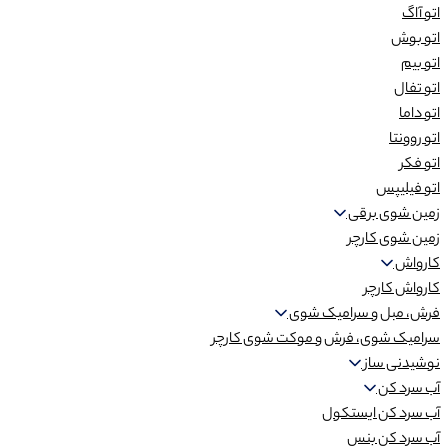
اتو آاگ
اتو بوش
اتو بیم
اتو تفال
اتو داما
اتو روونتا
اتو فکر
اتو فیلیپس
زمین شوی برقی
زمین شوی کارچر
کارواش
کارواش کارچر
فرش، مبل و سرامیک شوی
سرامیک شوی، فرش و موکت شوی کارچر
نوشیدنی ساز
آب سرد کن
آب سرد کن ایستکول
آب سرد کن بنس