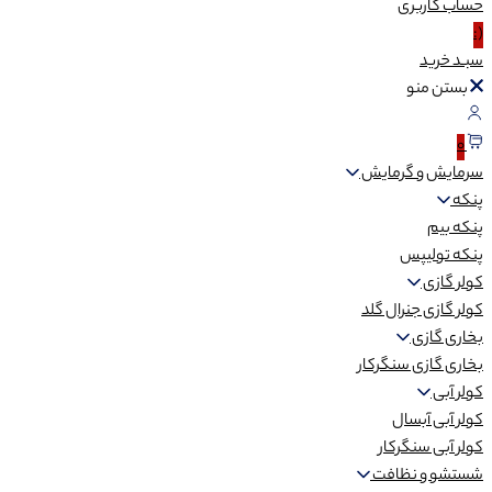
حساب
کاربری
(:
سبـد
خرید
بستن منو
0
سرمایش و گرمایش
پنکه
پنکه بیم
پنکه تولیپس
کولر گازی
کولر گازی جنرال گلد
بخاری گازی
بخاری گازی سنگرکار
کولر آبی
کولر آبی آبسال
کولر آبی سنگرکار
شستشو و نظافت