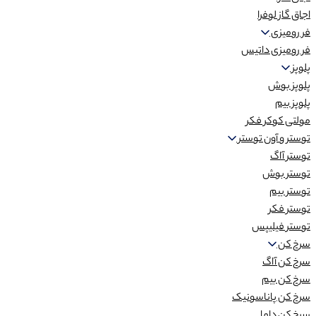
اجاق گاز لوفرا
فر رومیزی
فر رومیزی داتیس
پلوپز
پلوپز بوش
پلوپز بیم
مولتی کوکر فکر
توستر و آون توستر
توستر آاگ
توستر بوش
توستر بیم
توستر فکر
توستر فیلیپس
سرخ کن
سرخ کن آاگ
سرخ کن بیم
سرخ کن پاناسونیک