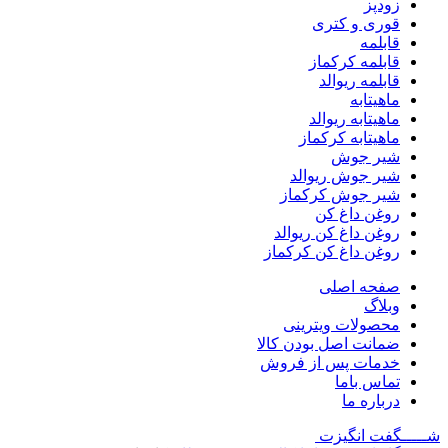
زودپز
قوری و کتری
قابلمه
قابلمه کرکماز
قابلمه ریوالد
ماهیتابه
ماهیتابه ریوالد
ماهیتابه کرکماز
شیر جوش
شیر جوش ریوالد
شیر جوش کرکماز
روغن داغ کن
روغن داغ کن ریوالد
روغن داغ کن کرکماز
صفحه اصلی
وبلاگ
محصولات ویترینی
ضمانت اصل بودن کالا
خدمات پس از فروش
تماس باما
درباره ما
شـــــگفت
انگیزت