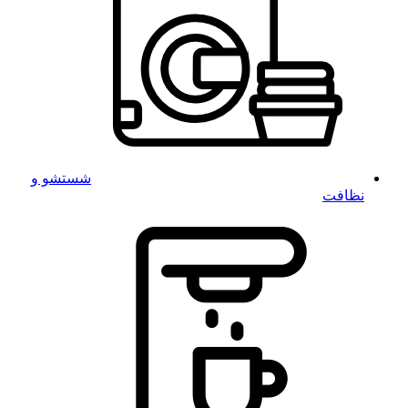
شستشو و
نظافت