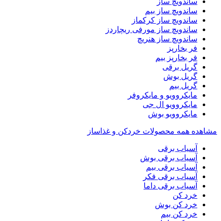
ساندویچ ساز
ساندویچ ساز بیم
ساندویچ ساز کرکماز
ساندویچ ساز مورفی ریچاردز
ساندویچ ساز هنریچ
فر بخارپز
فر بخارپز بیم
گریل برقی
گریل بوش
گریل بیم
مایکروویو و مایکروفر
مایکروویو ال جی
مایکروویو بوش
مشاهده همه محصولات خردکن و غذاساز
آسیاب برقی
آسیاب برقی بوش
آسیاب برقی بیم
آسیاب برقی فکر
آسیاب برقی داما
خرد کن
خرد کن بوش
خرد کن بیم