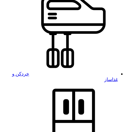
خردکن و
غذاساز