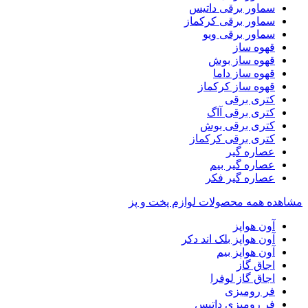
سماور برقی داتیس
سماور برقی کرکماز
سماور برقی ویو
قهوه ساز
قهوه ساز بوش
قهوه ساز داما
قهوه ساز کرکماز
کتری برقی
کتری برقی آاگ
کتری برقی بوش
کتری برقی کرکماز
عصاره گیر
عصاره گیر بیم
عصاره گیر فکر
مشاهده همه محصولات لوازم پخت و پز
آون هواپز
آون هواپز بلک اند دکر
آون هواپز بیم
اجاق گاز
اجاق گاز لوفرا
فر رومیزی
فر رومیزی داتیس