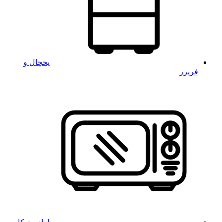
یخچال و
فریزر