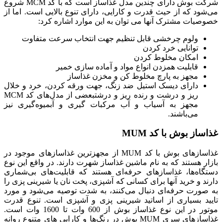
شرکت بوش دارای چندین مدل غذاساز است که با کد MCM شروع
می‌شود که از حیث قدرت و کارایی، دارای تنوع بالایی است. اما از
خصوصیات مشترک آنها می توان به این موارد اشاره کرد:
ولوم چرخشی قابل تنظیم جهت انتخاب سرعت متفاوت
توانایی خرد کردن
امکان مخلوط کردن
قابلیت همزدن انواع مواد و آماده سازی خمیر
مجهز به پارچ مخلوط کن و مخزن غذاساز
دارای دیسک استیل ضد زنگ، جهت ورقه کردن، خرد و خلال
ریز و درشت و رنده ریز و درشتبعضی از مدل‌های کد MCM
مجهز به آسیاب و آب مرکبات گیری و آبمیوه‌گیری نیز
می‌باشند.
غذاساز بوش با کد MUM
غذاسازهای بوش با کد MUM از مجهزترین غذاسازهای موجود در
بازار هستند که به نام ماشین غذاساز شهرت دارند. در واقع این نوع
دستگاه‌ها، غذاسازهای حرفه‌ای هستند که قابلیت‌های بی‌شماری
دارند و خرید آنها برای کسانی که آشپزی، پخت نان یا شیرینی پزی را
به صورت حرفه‌ای دنبال می‌کنند، به شدت توصیه می‌شود و مورد
تایید بسیاری از اساتید شیرینی پزی و آشپزی است. تنوع قدرت
موتور در این نوع غذاساز بوش از 600 وات تا 1600 وات است.
غذاسازهای سری MUM بوش در رنگ‌ها و کارایی های متنوع روانه