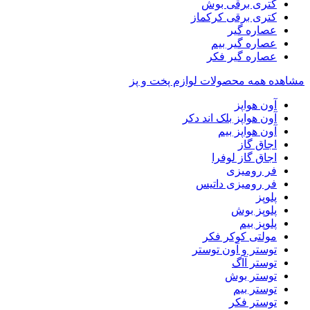
کتری برقی بوش
کتری برقی کرکماز
عصاره گیر
عصاره گیر بیم
عصاره گیر فکر
مشاهده همه محصولات لوازم پخت و پز
آون هواپز
آون هواپز بلک اند دکر
آون هواپز بیم
اجاق گاز
اجاق گاز لوفرا
فر رومیزی
فر رومیزی داتیس
پلوپز
پلوپز بوش
پلوپز بیم
مولتی کوکر فکر
توستر و آون توستر
توستر آاگ
توستر بوش
توستر بیم
توستر فکر