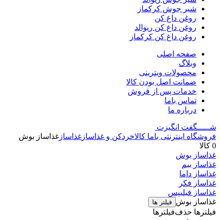
شیر جوش کرکماز
روغن داغ کن
روغن داغ کن ریوالد
روغن داغ کن کرکماز
صفحه اصلی
وبلاگ
محصولات ویترینی
ضمانت اصل بودن کالا
خدمات پس از فروش
تماس باما
درباره ما
شـــــگفت
انگیزت
فروشگاه اینترنتی باما کالا
خردکن و غذاساز
غذاساز
غذاساز بوش
0 کالا
غذاساز بوش
غذاساز بیم
غذاساز داما
غذاساز فکر
غذاساز فیلیپس
غذاساز بوش
فیلتر ها
فیلترها
حذف‌فیلتر‌ها