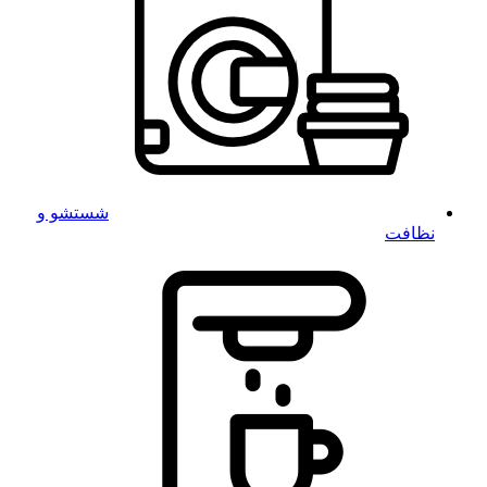
شستشو و
نظافت