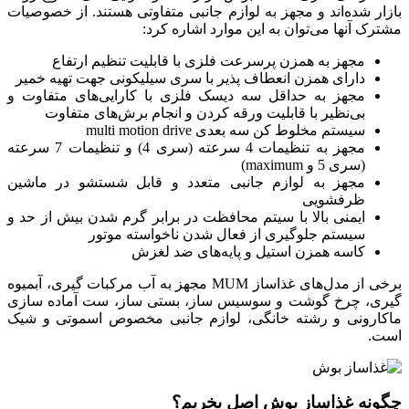
بازار شده‌اند و مجهز به لوازم جانبی متفاوتی هستند. از خصوصیات
مشترک آنها می‌توان به این موارد اشاره کرد:
مجهز به همزن پرسرعت فلزی با قابلیت تنظیم ارتفاع
دارای همزن انعطاف پذیر با سری سیلیکونی جهت تهیه خمیر
مجهز به حداقل سه دیسک فلزی با کارایی‌های متفاوت و
بی‌نظیر با قابلیت ورقه کردن و انجام برش‌های متفاوت
سیستم مخلوط کن سه بعدی multi motion drive
مجهز به تنظیمات 4 سرعته (سری 4) و تنظیمات 7 سرعته
(سری 5 و maximum)
مجهز به لوازم جانبی متعدد و قابل شستشو در ماشین
ظرفشویی
ایمنی بالا با سیتم محافظت در برابر گرم شدن بیش از حد و
سیستم جلوگیری از فعال شدن ناخواسته موتور
کاسه همزن استیل و پایه‌های ضد لغزش
برخی از مدل‌های غذاساز MUM مجهز به آب مرکبات گیری، آبمیوه
گیری، چرخ گوشت و سوسیس ساز، بستی ساز، ست آماده سازی
ماکارونی و رشته خانگی، لوازم جانبی مخصوص اسموتی و شیک
است.
چگونه غذاساز بوش اصل بخریم؟