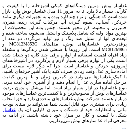
غذاساز بوش بهترین دستگاه‌های کمکی آشپزخانه را با کیفیت و
کارآیی بسیار بالا دارد. تا به امروز 11 مدل غذاساز بوش وارد بازار
شده است که همگی از نوع چندکاره بوده و به تجهیزات دیگری مانند
خردکن، آسیاب، آبمیوه گیری، آب مرکبات گیری، رنده، همزن،
خمیرزن و مخلوط کن مجهز هستند. جنس بدنه این محصولات از
بهترین مواد اولیه که شامل پلاستیک و استیل می‌شود، ساخته شده و
تیغه‌های آنها از استیل ضد زنگ و تیز تولید می‌گردد. دو عدد از
پرقدرت‌ترین غذاسازهای بوش، مدل‌های MC812M853G و
MC812M865 است. این روزها با صنعتی شدن زندگی‌ها و مشغله
زیاد افراد، اهمیت استفاده از لوازم برقی چند کاره دو چندان شده
است. یکی از لوازم برقی بسیار لازم و پرکاربرد در آشپزخانه‌‌های
امروزی، خردکن و غذاساز است. چرا که دیگر لازم نیست برای
آماده سازی غذا، وقت زیادی صرف کنید یا یک آشپز حرفه‌ای باشید.
با کمک غذاسازها می‌توانید در کمترین زمان و با بهترین کیفیت
مراحل آماده سازی غذا را انجام دهید و از آشپزی خود لذت ببرید.
تنوع غذاسازها دربازار بسیار زیاد است اما بی‌شک و بدون تردید،
غذاسازهای بوش از محبوب‌ترین و با کیفیت‌ترین غذاسازهای موجود
دربازار هستند. شرکت بوش، غذاسازهای متعددی دارد و حق انتخاب
زیادی برای مشتری خود قائل است. شما می‌توانید بر مبنای بودجه
مالی و انتظارات خود از دستگاه و میزان کارایی آن، یک
غذاساز
شیک، با کیفیت و کارا در منزل خود داشته باشید. در ادامه به
معرفی انواع غذاسازهای بوش می‌پردازیم.