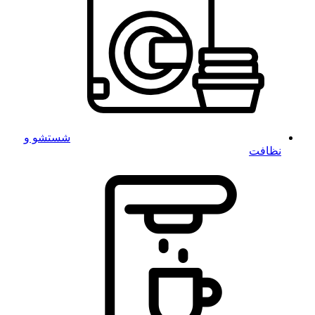
شستشو و
نظافت