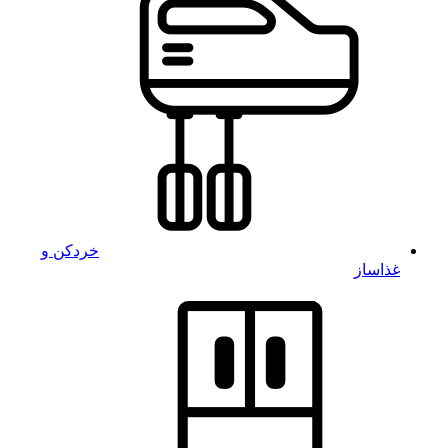
خردکن و
غذاساز