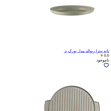
تابه پیتزا ریوالد مدل یورک بژ
0.0
ناموجود