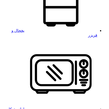
یخچال و
فریزر