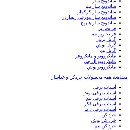
ساندویچ ساز
ساندویچ ساز بیم
ساندویچ ساز کرکماز
ساندویچ ساز مورفی ریچاردز
ساندویچ ساز هنریچ
فر بخارپز
فر بخارپز بیم
گریل برقی
گریل بوش
گریل بیم
مایکروویو و مایکروفر
مایکروویو ال جی
مایکروویو بوش
مشاهده همه محصولات خردکن و غذاساز
آسیاب برقی
آسیاب برقی بوش
آسیاب برقی بیم
آسیاب برقی فکر
آسیاب برقی داما
خرد کن
خرد کن بوش
خرد کن بیم