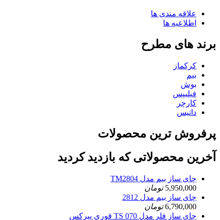
علاقه مندی ها
اطلاعیه ها
برند های مطرح
کرکماز
بیم
بوش
فیلیپس
کارچر
داتیس
پرفروش ترین محصولات
آخرین محصولاتی که بازدید کردید
چای ساز بیم مدل TM2804
5,950,000
تومان
چای ساز بیم مدل 2812
6,790,000
تومان
چای ساز فلر مدل TS 070 قوری پیرکس