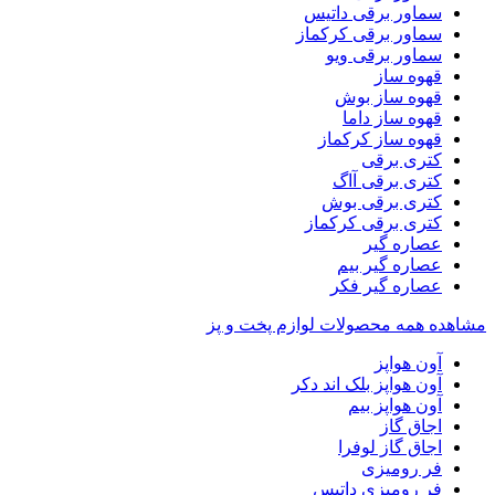
سماور برقی داتیس
سماور برقی کرکماز
سماور برقی ویو
قهوه ساز
قهوه ساز بوش
قهوه ساز داما
قهوه ساز کرکماز
کتری برقی
کتری برقی آاگ
کتری برقی بوش
کتری برقی کرکماز
عصاره گیر
عصاره گیر بیم
عصاره گیر فکر
مشاهده همه محصولات لوازم پخت و پز
آون هواپز
آون هواپز بلک اند دکر
آون هواپز بیم
اجاق گاز
اجاق گاز لوفرا
فر رومیزی
فر رومیزی داتیس