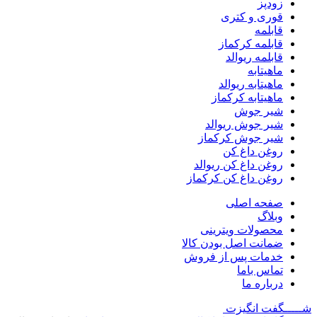
زودپز
قوری و کتری
قابلمه
قابلمه کرکماز
قابلمه ریوالد
ماهیتابه
ماهیتابه ریوالد
ماهیتابه کرکماز
شیر جوش
شیر جوش ریوالد
شیر جوش کرکماز
روغن داغ کن
روغن داغ کن ریوالد
روغن داغ کن کرکماز
صفحه اصلی
وبلاگ
محصولات ویترینی
ضمانت اصل بودن کالا
خدمات پس از فروش
تماس باما
درباره ما
شـــــگفت
انگیزت