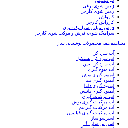
اتو فیلیپس
زمین شوی برقی
زمین شوی کارچر
کارواش
کارواش کارچر
فرش، مبل و سرامیک شوی
سرامیک شوی، فرش و موکت شوی کارچر
مشاهده همه محصولات نوشیدنی ساز
آب سرد کن
آب سرد کن ایستکول
آب سرد کن بنس
آب میوه گیری
آبمیوه گیری بوش
آبمیوه گیری بیم
آبمیوه گیری داما
آبمیوه گیری داتیس
آب مرکبات گیری
آب مرکبات گیری بوش
آب مرکبات گیر بیم
آب مرکبات گیری فیلیپس
اسپرسو ساز
اسپرسو ساز آاگ