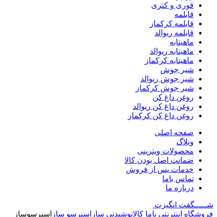
قوری و کتری
قابلمه
قابلمه کرکماز
قابلمه ریوالد
ماهیتابه
ماهیتابه ریوالد
ماهیتابه کرکماز
شیر جوش
شیر جوش ریوالد
شیر جوش کرکماز
روغن داغ کن
روغن داغ کن ریوالد
روغن داغ کن کرکماز
صفحه اصلی
وبلاگ
محصولات ویترینی
ضمانت اصل بودن کالا
خدمات پس از فروش
تماس باما
درباره ما
شـــــگفت
انگیزت
فروشگاه اینترنتی باما کالا
نوشیدنی ساز
اسپرسو‌ ساز
اسپرسوساز