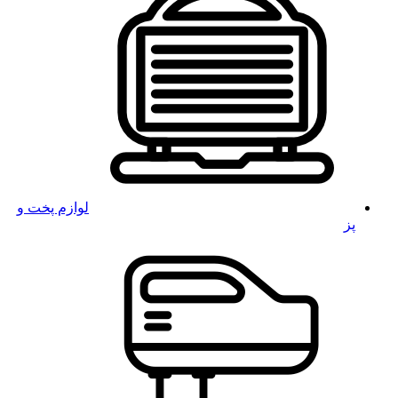
لوازم پخت و
پز