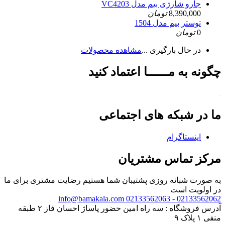
جارو شارژی بیم مدل VC4203
8,390,000
تومان
توستر بیم مدل 1504
0
تومان
در حال بارگیری ...
مشاهده محصولات
چگونه به مــــــا اعتماد کنید
ما در شبکه های اجتماعی
اینستاگرام
مرکز تماس مشتریان
به صورت شبانه روزی پشتیبان شما هستیم
رضایت مشتری برای ما
در اولویت است
info@bamakala.com
02133562062 - 02133562063
آدرس فروشگاه : سه راه امین حضور پاساژ احسان فاز ۲ طبقه
منفی ۱ پلاک ۹