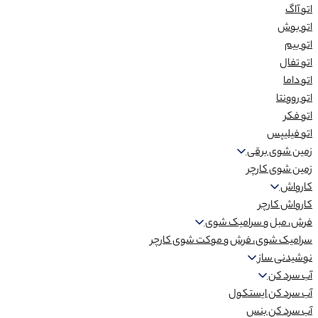
اتو آاگ
اتو بوش
اتو بیم
اتو تفال
اتو داما
اتو روونتا
اتو فکر
اتو فیلیپس
زمین شوی برقی
زمین شوی کارچر
کارواش
کارواش کارچر
فرش، مبل و سرامیک شوی
سرامیک شوی، فرش و موکت شوی کارچر
نوشیدنی ساز
آب سرد کن
آب سرد کن ایستکول
آب سرد کن بنس