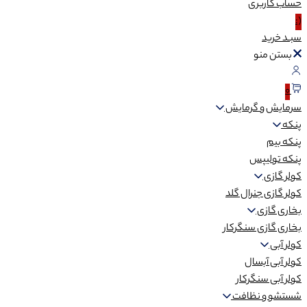
حساب
کاربری
(:
سبـد
خرید
بستن منو
0
سرمایش و گرمایش
پنکه
پنکه بیم
پنکه تولیپس
کولر گازی
کولر گازی جنرال گلد
بخاری گازی
بخاری گازی سنگرکار
کولر آبی
کولر آبی آبسال
کولر آبی سنگرکار
شستشو و نظافت