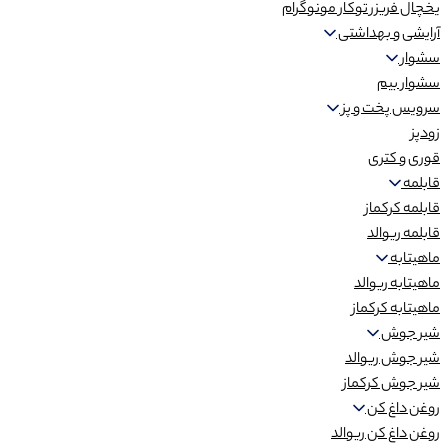
یخچال فریزر توکار مونوگرام
آرایشی و بهداشتی
سشوار
سشوار بیم
سرویس پخت و پز
زودپز
قوری و کتری
قابلمه
قابلمه کرکماز
قابلمه ریوالد
ماهیتابه
ماهیتابه ریوالد
ماهیتابه کرکماز
شیر جوش
شیر جوش ریوالد
شیر جوش کرکماز
روغن داغ کن
روغن داغ کن ریوالد