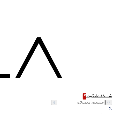
شـــــگفت
انگیزت