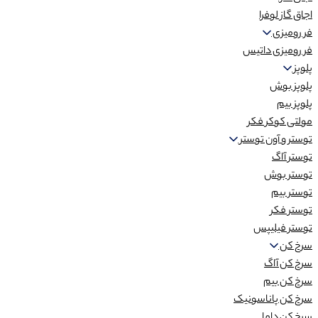
اجاق گاز لوفرا
فر رومیزی
فر رومیزی داتیس
پلوپز
پلوپز بوش
پلوپز بیم
مولتی کوکر فکر
توستر و آون توستر
توستر آاگ
توستر بوش
توستر بیم
توستر فکر
توستر فیلیپس
سرخ کن
سرخ کن آاگ
سرخ کن بیم
سرخ کن پاناسونیک