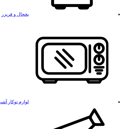
یخچال و فریزر
لوازم توکار آشپ