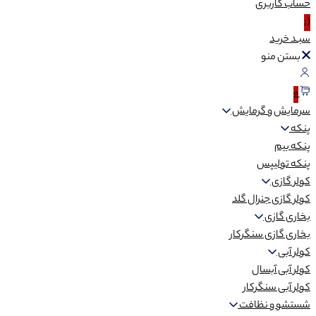
حساب
کاربری
(:
سبـد
خرید
بستن منو
0
سرمایش و گرمایش
پنکه
پنکه بیم
پنکه تولیپس
کولر گازی
کولر گازی جنرال گلد
بخاری گازی
بخاری گازی سنگرکار
کولر آبی
کولر آبی آبسال
کولر آبی سنگرکار
شستشو و نظافت