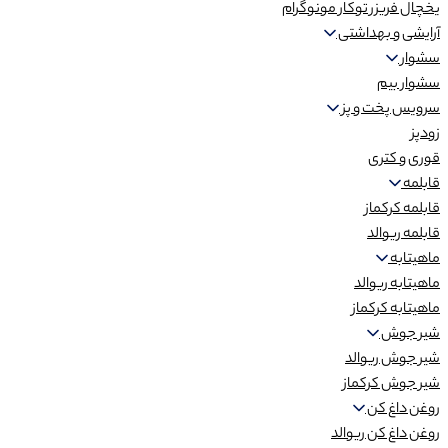
یخچال فریزر توکار مونوگرام
آرایشی و بهداشتی
سشوار
سشوار بیم
سرویس پخت و پز
زودپز
قوری و کتری
قابلمه
قابلمه کرکماز
قابلمه ریوالد
ماهیتابه
ماهیتابه ریوالد
ماهیتابه کرکماز
شیر جوش
شیر جوش ریوالد
شیر جوش کرکماز
روغن داغ کن
روغن داغ کن ریوالد