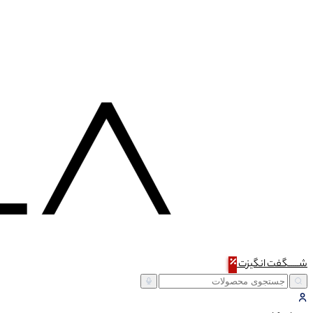
شـــــگفت
انگیزت