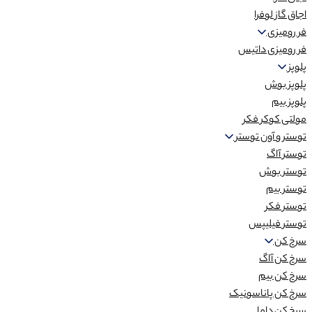
اجاق گاز لوفرا
فر رومیزی
فر رومیزی داتیس
پلوپز
پلوپز بوش
پلوپز بیم
مولتی کوکر فکر
توستر و آون توستر
توستر آاگ
توستر بوش
توستر بیم
توستر فکر
توستر فیلیپس
سرخ کن
سرخ کن آاگ
سرخ کن بیم
سرخ کن پاناسونیک