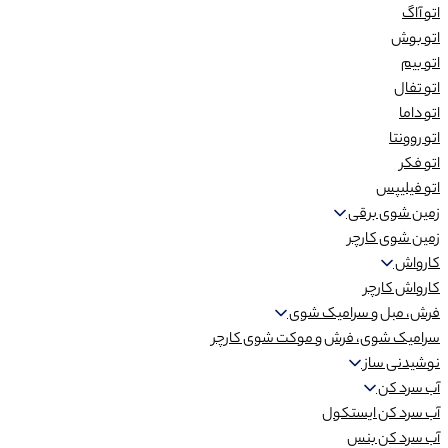
اتو آاگ
اتو بوش
اتو بیم
اتو تفال
اتو داما
اتو روونتا
اتو فکر
اتو فیلیپس
زمین شوی برقی
زمین شوی کارچر
کارواش
کارواش کارچر
فرش، مبل و سرامیک شوی
سرامیک شوی، فرش و موکت شوی کارچر
نوشیدنی ساز
آب سرد کن
آب سرد کن ایستکول
آب سرد کن بنس