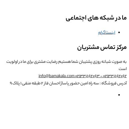
ما در شبکه های اجتماعی
اینستاگرام
مرکز تماس مشتریان
به صورت شبانه روزی پشتیبان شما هستیم
رضایت مشتری برای ما در اولویت
است
info@bamakala.com
02133562062 - 02133562063
آدرس فروشگاه : سه راه امین حضور پاساژ احسان فاز ۲ طبقه منفی ۱ پلاک ۹