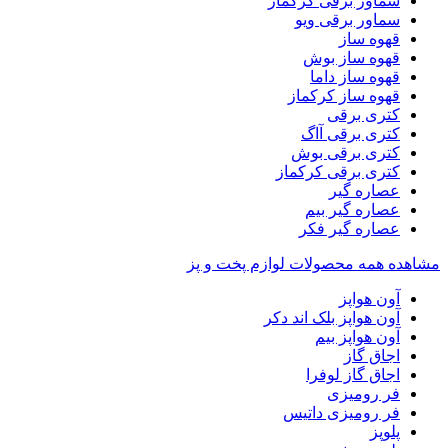
سماور برقی کرکماز
سماور برقی ویو
قهوه ساز
قهوه ساز بوش
قهوه ساز داما
قهوه ساز کرکماز
کتری برقی
کتری برقی آاگ
کتری برقی بوش
کتری برقی کرکماز
عصاره گیر
عصاره گیر بیم
عصاره گیر فکر
مشاهده همه محصولات لوازم پخت و پز
آون هواپز
آون هواپز بلک اند دکر
آون هواپز بیم
اجاق گاز
اجاق گاز لوفرا
فر رومیزی
فر رومیزی داتیس
پلوپز