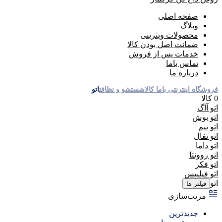
صفحه اصلی
وبلاگ
محصولات ویترینی
ضمانت اصل بودن کالا
خدمات پس از فروش
تماس باما
درباره ما
فروشگاه اینترنتی باما کالا
شستشو و نظافت
اتو
0 کالا
اتو آاگ
اتو بوش
اتو بیم
اتو تفال
اتو داما
اتو روونتا
اتو فکر
اتو فیلیپس
اتو
فیلتر ها
مرتب‌سازی
جدیدترین