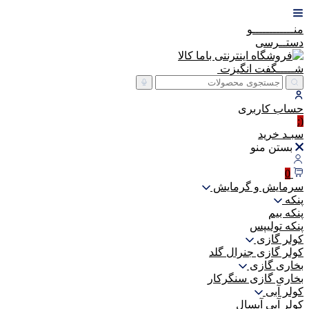
منــــــــــــو
دستــرسی
شـــــگفت
انگیزت
حساب
کاربری
(:
سبـد
خرید
بستن منو
0
سرمایش و گرمایش
پنکه
پنکه بیم
پنکه تولیپس
کولر گازی
کولر گازی جنرال گلد
بخاری گازی
بخاری گازی سنگرکار
کولر آبی
کولر آبی آبسال