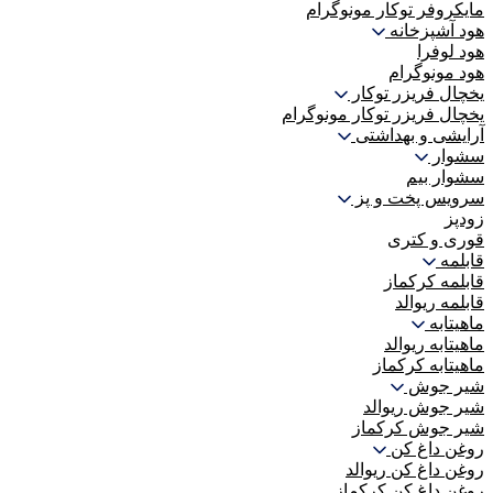
مایکروفر توکار مونوگرام
هود آشپزخانه
هود لوفرا
هود مونوگرام
یخچال فریزر توکار
یخچال فریزر توکار مونوگرام
آرایشی و بهداشتی
سشوار
سشوار بیم
سرویس پخت و پز
زودپز
قوری و کتری
قابلمه
قابلمه کرکماز
قابلمه ریوالد
ماهیتابه
ماهیتابه ریوالد
ماهیتابه کرکماز
شیر جوش
شیر جوش ریوالد
شیر جوش کرکماز
روغن داغ کن
روغن داغ کن ریوالد
روغن داغ کن کرکماز