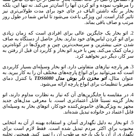
را مرطوب نموده و اتو کردن آنها را آسان‌تر می‌کند. نه تنها این، بلکه
بخار بر نگه داشتن الیاف در جای خود برای مدت طولانی‌تری نیز
تاثیر گذار است. این ویژگی باعث می‌شود تا لباس شما در طول روز
مرتب و صاف باقی بماند.
2. اتو بخار یک جایگزین عالی برای افرادی است که زمان زیادی
برای اتو کردن لباس‌های خود ندارند. بخار حاصل از دستگاه به صاف
شدن حتی بیشترین و سرسخت‌ترین چین و چروک‌ها در کوتاه‌ترین
زمان کمک می‌کند. پس با خرید اتو بخار و کاربرد آن قبل از رفتن به
سر کار، دیگر دیر نخواهید کرد.
3. هر پارچه نیازهای متفاوتی دارد. اتو بخار وسیله‌ای بسیار کاربردی
است که می‌توانید برای انواع پارچه‌های مختلف آن را به کار ببرید. به
عنوان مثال،
اتو مخزن دار بوش مدل TDS6080
با کنترل دمای
متغیر با تنظیمات برای انواع پارچه ارائه می‌شود.
4. در مقایسه با جایگزین‌های آن که نیاز به نظارت مداوم دارند، اتو
بخار گزینه نسبتاً قابل اعتمادتری است. با معرفی مدل‌های جدید
مجهز به ویژگی‌های خاموش‌کننده خودکار، اتوهای بخار به وسیله‌ای
قابل اعتماد در خانواده‌ تبدیل شده‌اند.
5. اتو بخار به دلیل نگهداری آسان و استفاده بهینه از آن به انتخابی
محبوب برای اکثر مردم تبدیل شده است. فقط لازم است برای
نگهداری از آن با یک پارچه مرطوب آن را تمیز کنید. همچنین تخلیه