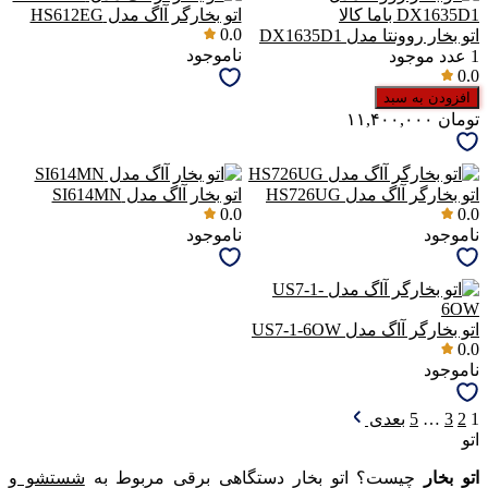
اتو بخارگر آاگ مدل HS612EG
0.0
اتو بخار روونتا مدل DX1635D1
ناموجود
1
عدد موجود
0.0
افزودن به سبد
تومان
۱۱,۴۰۰,۰۰۰
اتو بخارگر آاگ مدل HS726UG
اتو بخار آاگ مدل SI614MN
0.0
0.0
ناموجود
ناموجود
اتو بخارگر آاگ مدل US7-1-6OW
0.0
ناموجود
1
2
3
…
5
بعدی
اتو
اتو بخار
چیست؟ اتو بخار دستگاهی برقی مربوط به
شستشو و