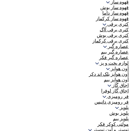
قهوه ساز
قهوه ساز بوش
قهوه ساز داما
قهوه ساز کرکماز
کتری برقی
کتری برقی آاگ
کتری برقی بوش
کتری برقی کرکماز
عصاره گیر
عصاره گیر بیم
عصاره گیر فکر
لوازم پخت و پز
آون هواپز
آون هواپز بلک اند دکر
آون هواپز بیم
اجاق گاز
اجاق گاز لوفرا
فر رومیزی
فر رومیزی داتیس
پلوپز
پلوپز بوش
پلوپز بیم
مولتی کوکر فکر
توستر و آون توستر