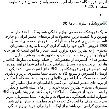
آدرس فروشگاه : سه راه امین حضور پاساژ احسان فاز ۲ طبقه
منفی ۱ پلاک ۹
ما یک فروشگاه تخصصی لوازم خانگی هستیم که با هدف ارائه
بهترین و با کیفیت ترین محصولات از برندهای معتبر ایرانی و خارجی
تاسیس شده ایم. تیم ما با سالها تجربه فروش حضوری از سال
1399 فروش آنلاین خود را پایه گذاری کرده تا نیازهای مشتریان
محترم را به بهترین نحوه برآورد کنیم. شعار ما این است که هر خانه
ای باید با لوازم مناسب و با کیفیت تجهیز شود. به همین دلیل
مجموعه ای گسترده از محصولات از جمله نوشیدنی سازها، غذاساز
ها، لوازم پخت و پز، وسایل نظافتی و .. را برای شما فراهم نموده
ایم. دو موضوع در فروشگاه با ماکالا حائز اهمیت می باشد: یکی
ارسال اکسپرس و سریع کالا به دست شما مشتری عزیز و دیگری
کیفیت محصولات. لذا تمامی کالاهای موجود در فروشگاه با ماکالا را
از برند های معتبر انتخاب می کنیم تا اطمینان حاصل نماییم که
مشتریان محترم بهترین تجربه خرید را از ما د اشته باشند و دیگران
را هم به خرید از فروشگاه باماکالا ترغیب کنند. تیم پشتیبانی باماکالا
همواره آماده پاسخگویی به سوالات و نیازهای شما مشتریان عزیز
می باشد.هدف ما ایجاد یک تجربه خرید مطمئن و آسان برای شما
مشتری گرامی می باشد و از اینکه ما را برای خرید لوازم خانگی