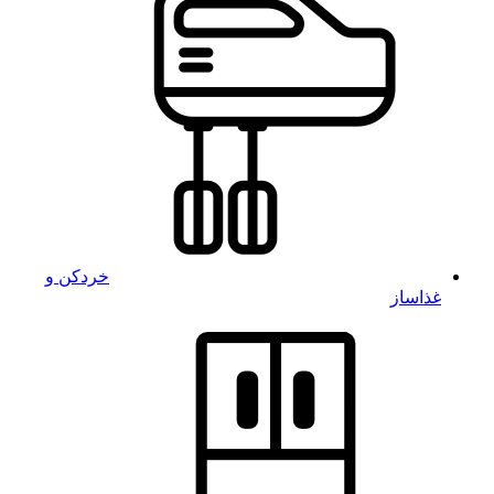
خردکن و
غذاساز