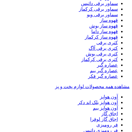
سماور برقی داتیس
سماور برقی کرکماز
سماور برقی ویو
قهوه ساز
قهوه ساز بوش
قهوه ساز داما
قهوه ساز کرکماز
کتری برقی
کتری برقی آاگ
کتری برقی بوش
کتری برقی کرکماز
عصاره گیر
عصاره گیر بیم
عصاره گیر فکر
مشاهده همه محصولات لوازم پخت و پز
آون هواپز
آون هواپز بلک اند دکر
آون هواپز بیم
اجاق گاز
اجاق گاز لوفرا
فر رومیزی
فر رومیزی داتیس