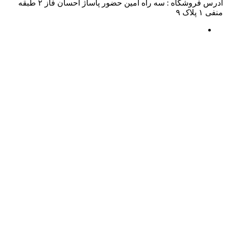
آدرس فروشگاه : سه راه امین حضور پاساژ احسان فاز ۲ طبقه
منفی ۱ پلاک ۹