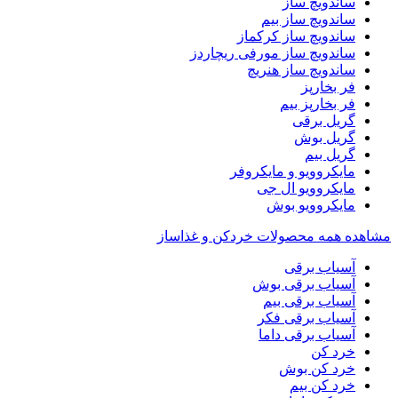
ساندویچ ساز
ساندویچ ساز بیم
ساندویچ ساز کرکماز
ساندویچ ساز مورفی ریچاردز
ساندویچ ساز هنریچ
فر بخارپز
فر بخارپز بیم
گریل برقی
گریل بوش
گریل بیم
مایکروویو و مایکروفر
مایکروویو ال جی
مایکروویو بوش
مشاهده همه محصولات خردکن و غذاساز
آسیاب برقی
آسیاب برقی بوش
آسیاب برقی بیم
آسیاب برقی فکر
آسیاب برقی داما
خرد کن
خرد کن بوش
خرد کن بیم