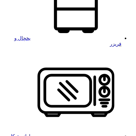
یخچال و
فریزر