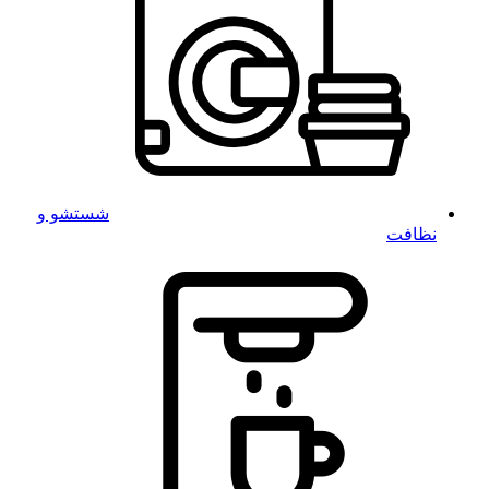
شستشو و
نظافت