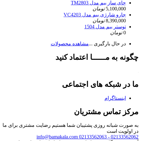
چای ساز بیم مدل TM2803
5,100,000
تومان
جارو شارژی بیم مدل VC4203
8,390,000
تومان
توستر بیم مدل 1504
0
تومان
در حال بارگیری ...
مشاهده محصولات
چگونه به مــــــا اعتماد کنید
ما در شبکه های اجتماعی
اینستاگرام
مرکز تماس مشتریان
به صورت شبانه روزی پشتیبان شما هستیم
رضایت مشتری برای ما
در اولویت است
info@bamakala.com
02133562062 - 02133562063