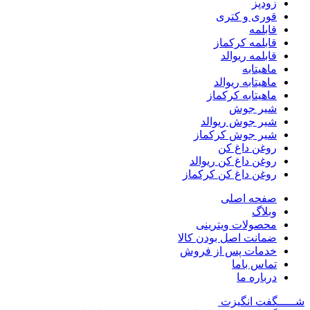
زودپز
قوری و کتری
قابلمه
قابلمه کرکماز
قابلمه ریوالد
ماهیتابه
ماهیتابه ریوالد
ماهیتابه کرکماز
شیر جوش
شیر جوش ریوالد
شیر جوش کرکماز
روغن داغ کن
روغن داغ کن ریوالد
روغن داغ کن کرکماز
صفحه اصلی
وبلاگ
محصولات ویترینی
ضمانت اصل بودن کالا
خدمات پس از فروش
تماس باما
درباره ما
شـــــگفت
انگیزت