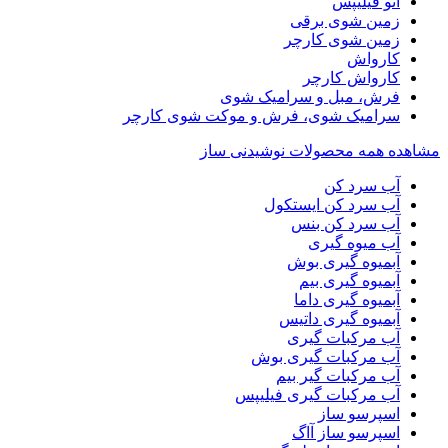
اتو فیلیپس
زمین شوی برقی
زمین شوی کارچر
کارواش
کارواش کارچر
فرش، مبل و سرامیک شوی
سرامیک شوی، فرش و موکت شوی کارچر
مشاهده همه محصولات نوشیدنی ساز
آب سرد کن
آب سرد کن ایستکول
آب سرد کن بنس
آب میوه گیری
آبمیوه گیری بوش
آبمیوه گیری بیم
آبمیوه گیری داما
آبمیوه گیری داتیس
آب مرکبات گیری
آب مرکبات گیری بوش
آب مرکبات گیر بیم
آب مرکبات گیری فیلیپس
اسپرسو ساز
اسپرسو ساز آاگ