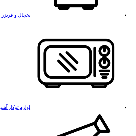
یخچال و فریزر
لوازم توکار آشپ