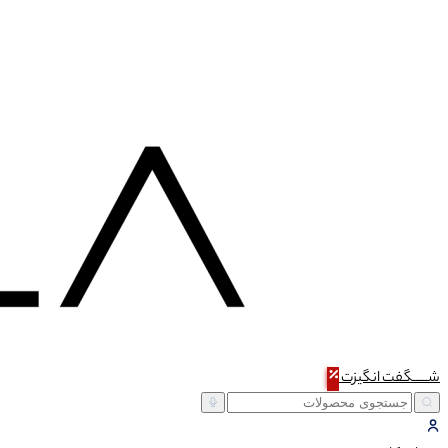
شـــــگفت
انگیزت