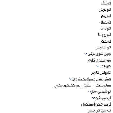
اتو آاگ
اتو بوش
اتو بیم
اتو تفال
اتو داما
اتو روونتا
اتو فکر
اتو فیلیپس
زمین شوی برقی
زمین شوی کارچر
کارواش
کارواش کارچر
فرش، مبل و سرامیک شوی
سرامیک شوی، فرش و موکت شوی کارچر
نوشیدنی ساز
آب سرد کن
آب سرد کن ایستکول
آب سرد کن بنس