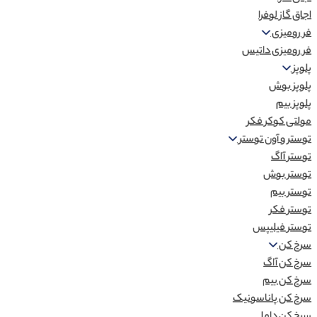
اجاق گاز لوفرا
فر رومیزی
فر رومیزی داتیس
پلوپز
پلوپز بوش
پلوپز بیم
مولتی کوکر فکر
توستر و آون توستر
توستر آاگ
توستر بوش
توستر بیم
توستر فکر
توستر فیلیپس
سرخ کن
سرخ کن آاگ
سرخ کن بیم
سرخ کن پاناسونیک