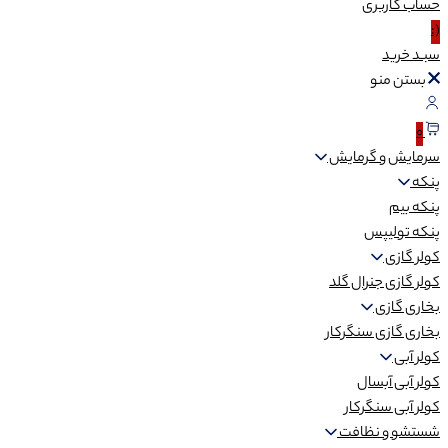
حساب
کاربری
(:
سبـد
خرید
بستن منو
0
سرمایش و گرمایش
پنکه
پنکه بیم
پنکه تولیپس
کولر گازی
کولر گازی جنرال گلد
بخاری گازی
بخاری گازی سنگرکار
کولر آبی
کولر آبی آبسال
کولر آبی سنگرکار
شستشو و نظافت