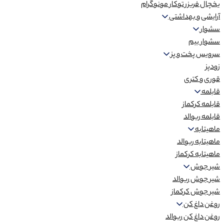
یخچال فریزر توکار مونوگرام
آرایشی و بهداشتی
سشوار
سشوار بیم
سرویس پخت و پز
زودپز
قوری و کتری
قابلمه
قابلمه کرکماز
قابلمه ریوالد
ماهیتابه
ماهیتابه ریوالد
ماهیتابه کرکماز
شیر جوش
شیر جوش ریوالد
شیر جوش کرکماز
روغن داغ کن
روغن داغ کن ریوالد