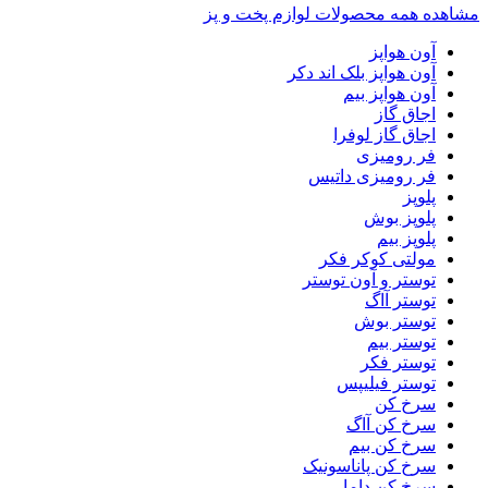
مشاهده همه محصولات لوازم پخت و پز
آون هواپز
آون هواپز بلک اند دکر
آون هواپز بیم
اجاق گاز
اجاق گاز لوفرا
فر رومیزی
فر رومیزی داتیس
پلوپز
پلوپز بوش
پلوپز بیم
مولتی کوکر فکر
توستر و آون توستر
توستر آاگ
توستر بوش
توستر بیم
توستر فکر
توستر فیلیپس
سرخ کن
سرخ کن آاگ
سرخ کن بیم
سرخ کن پاناسونیک
سرخ کن داما