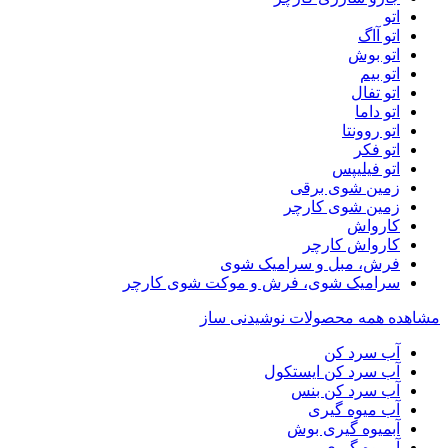
اتو
اتو آاگ
اتو بوش
اتو بیم
اتو تفال
اتو داما
اتو روونتا
اتو فکر
اتو فیلیپس
زمین شوی برقی
زمین شوی کارچر
کارواش
کارواش کارچر
فرش، مبل و سرامیک شوی
سرامیک شوی، فرش و موکت شوی کارچر
مشاهده همه محصولات نوشیدنی ساز
آب سرد کن
آب سرد کن ایستکول
آب سرد کن بنس
آب میوه گیری
آبمیوه گیری بوش
آبمیوه گیری بیم