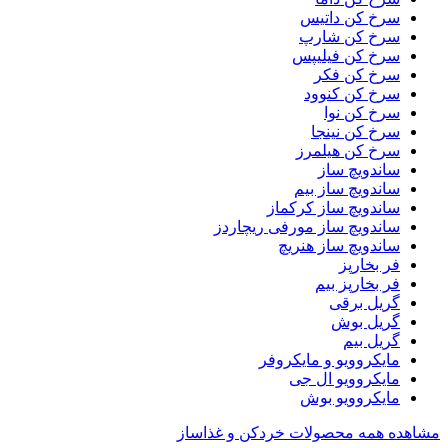
سرخ کن داتیس
سرخ کن شارپ
سرخ کن فیلیپس
سرخ کن فکر
سرخ کن کنوود
سرخ کن نوا
سرخ کن نینجا
سرخ کن هیلمرز
ساندویچ ساز
ساندویچ ساز بیم
ساندویچ ساز کرکماز
ساندویچ ساز مورفی ریچاردز
ساندویچ ساز هنریچ
فر بخارپز
فر بخارپز بیم
گریل برقی
گریل بوش
گریل بیم
مایکروویو و مایکروفر
مایکروویو ال جی
مایکروویو بوش
مشاهده همه محصولات خردکن و غذاساز