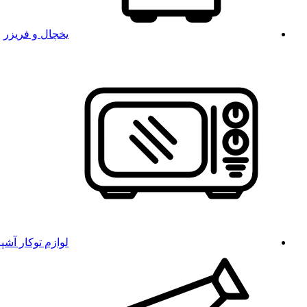
یخچال و فریزر
لوازم توکار آشپ