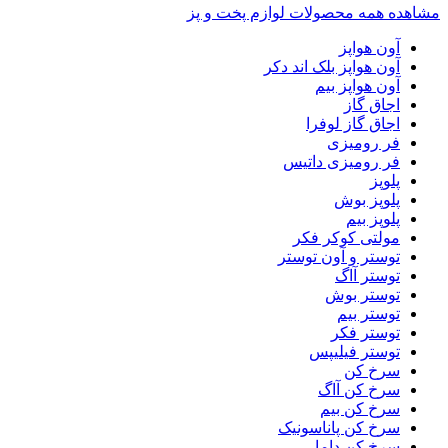
مشاهده همه محصولات لوازم پخت و پز
آون هواپز
آون هواپز بلک اند دکر
آون هواپز بیم
اجاق گاز
اجاق گاز لوفرا
فر رومیزی
فر رومیزی داتیس
پلوپز
پلوپز بوش
پلوپز بیم
مولتی کوکر فکر
توستر و آون توستر
توستر آاگ
توستر بوش
توستر بیم
توستر فکر
توستر فیلیپس
سرخ کن
سرخ کن آاگ
سرخ کن بیم
سرخ کن پاناسونیک
سرخ کن داما