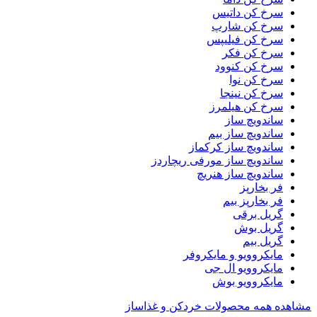
سرخ کن داتیس
سرخ کن شارپ
سرخ کن فیلیپس
سرخ کن فکر
سرخ کن کنوود
سرخ کن نوا
سرخ کن نینجا
سرخ کن هیلمرز
ساندویچ ساز
ساندویچ ساز بیم
ساندویچ ساز کرکماز
ساندویچ ساز مورفی ریچاردز
ساندویچ ساز هنریچ
فر بخارپز
فر بخارپز بیم
گریل برقی
گریل بوش
گریل بیم
مایکروویو و مایکروفر
مایکروویو ال جی
مایکروویو بوش
مشاهده همه محصولات خردکن و غذاساز