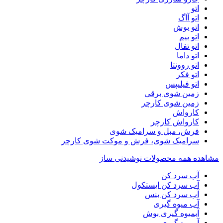
اتو
اتو آاگ
اتو بوش
اتو بیم
اتو تفال
اتو داما
اتو روونتا
اتو فکر
اتو فیلیپس
زمین شوی برقی
زمین شوی کارچر
کارواش
کارواش کارچر
فرش، مبل و سرامیک شوی
سرامیک شوی، فرش و موکت شوی کارچر
مشاهده همه محصولات نوشیدنی ساز
آب سرد کن
آب سرد کن ایستکول
آب سرد کن بنس
آب میوه گیری
آبمیوه گیری بوش
آبمیوه گیری بیم