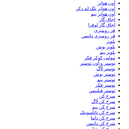
آون هواپز
آون هواپز بلک اند دکر
آون هواپز بیم
اجاق گاز
اجاق گاز لوفرا
فر رومیزی
فر رومیزی داتیس
پلوپز
پلوپز بوش
پلوپز بیم
مولتی کوکر فکر
توستر و آون توستر
توستر آاگ
توستر بوش
توستر بیم
توستر فکر
توستر فیلیپس
سرخ کن
سرخ کن آاگ
سرخ کن بیم
سرخ کن پاناسونیک
سرخ کن داما
سرخ کن داتیس
سرخ کن شارپ