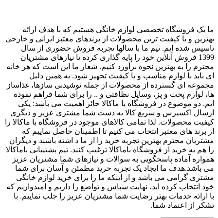
ما یک فروشگاه تخصصی لوازم خانگی هستیم که با هدف ارائه
بهترین و با کیفیت ترین محصولات از برندهای معتبر ایرانی و خارجی
تاسیس شده ایم. تیم ما با سالها تجربه فروش حضوری از سال
1399 فروش آنلاین خود را پایه گذاری کرده تا نیازهای مشتریان
محترم را به بهترین نحوه برآورد کنیم. شعار ما این است که هر خانه
ای باید با لوازم مناسب و با کیفیت تجهیز شود. به همین دلیل
مجموعه ای گسترده از محصولات از جمله نوشیدنی سازها، غذاساز
ها، لوازم پخت و پز، وسایل نظافتی و .. را برای شما فراهم نموده
ایم. دو موضوع در فروشگاه با ماکالا حائز اهمیت می باشد: یکی
ارسال اکسپرس و سریع کالا به دست شما مشتری عزیز و دیگری
کیفیت محصولات. لذا تمامی کالاهای موجود در فروشگاه با ماکالا را
از برند های معتبر انتخاب می کنیم تا اطمینان حاصل نماییم که
مشتریان محترم بهترین تجربه خرید را از ما د اشته باشند و دیگران
را هم به خرید از فروشگاه باماکالا ترغیب کنند. تیم پشتیبانی باماکالا
همواره آماده پاسخگویی به سوالات و نیازهای شما مشتریان عزیز
می باشد.هدف ما ایجاد یک تجربه خرید مطمئن و آسان برای شما
مشتری گرامی می باشد و از اینکه ما را برای خرید لوازم خانگی
خود انتخاب کرده اید، نهایت سپاس و تواضع را داریم و امیدواریم که
با ارائه خدمات بهتر رضایت شما مشتریان عزیز را جلب نماییم. با
تشکر از اعتماد شما.