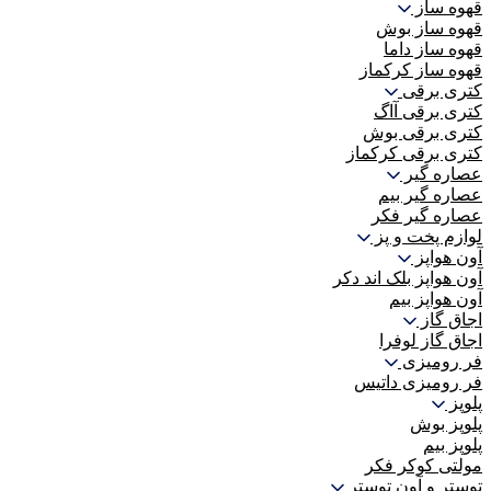
قهوه ساز
قهوه ساز بوش
قهوه ساز داما
قهوه ساز کرکماز
کتری برقی
کتری برقی آاگ
کتری برقی بوش
کتری برقی کرکماز
عصاره گیر
عصاره گیر بیم
عصاره گیر فکر
لوازم پخت و پز
آون هواپز
آون هواپز بلک اند دکر
آون هواپز بیم
اجاق گاز
اجاق گاز لوفرا
فر رومیزی
فر رومیزی داتیس
پلوپز
پلوپز بوش
پلوپز بیم
مولتی کوکر فکر
توستر و آون توستر