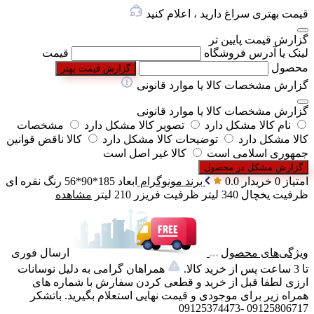
قیمت بهتری سراغ دارید ، اعلام کنید
گزارش قیمت پایین تر
لینک یا آدرس فروشگاه
قیمت
محصول
گزارش قیمت بهتر
گزارش مشخصات کالا یا موارد قانونی
گزارش مشخصات کالا یا موارد قانونی
نام کالا مشکل دارد
تصویر کالا مشکل دارد
مشخصات
کالا مشکل دارد
توضیحات کالا مشکل دارد
کالا ناقض قوانین
جمهوری اسلامی است
کالا غیر اصل است
گزارش مشکل در محصول
امتیاز 0 خریدار
0.0
برند
مونوگرام
ابعاد
185*90*56
رنگ
نقره ای
ظرفیت یخچال
340 لیتر
ظرفیت فریزر
210 لیتر
مشاهده
ویژگی‌های محصول
ارسال فوری
تا 3 ساعت پس از خرید کالا.
همراهان گرامی به دلیل نوسانات
ارزی لطفا قبل از خرید و قطعی کردن سفارش با شماره های
همراه زیر برای موجودی و قیمت نهایی استعلام بگیرید. باتشکر
09125806717 -09125374473