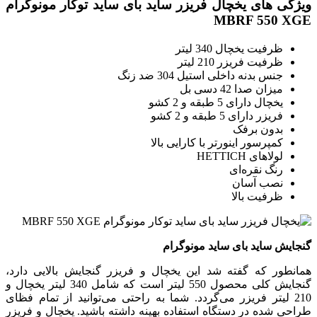
ویژگی های یخچال فریزر ساید بای ساید توکار مونوگرام
MBRF 550 XGE
ظرفیت یخچال 340 لیتر
ظرفیت فریزر 210 لیتر
جنس بدنه داخلی استیل 304 ضد زنگ
میزان صدا 42 دسی بل
یخچال دارای 5 طبقه و 2 کشو
فریزر دارای 5 طبقه و 2 کشو
بدون برفک
کمپرسور اینورتر با کارایی بالا
لولاهای HETTICH
رنگ نقره‌ای
نصب آسان
ظرفیت بالا
گنجایش ساید بای ساید مونوگرام
همانطور که گفته شد این یخچال و فریزر گنجایش بالایی دارد،
گنجایش کلی محصول 550 لیتر است که شامل 340 لیتر یخچال و
210 لیتر فریزر می‌گردد. شما به راحتی می‌توانید از تمام فظای
طراحی شده در دستگاه استفاده بهینه داشته باشید. یخچال و فریزر