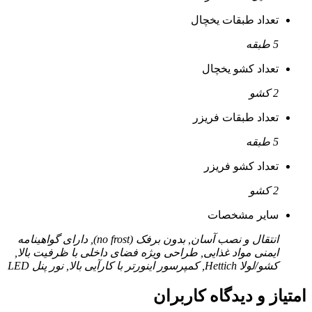
تعداد طبقات یخچال
5 طبقه
تعداد کشو یخچال
2 کشو
تعداد طبقات فریزر
5 طبقه
تعداد کشو فریزر
2 کشو
سایر مشخصات
انتقال و نصب آسان, بدون برفک (no frost), دارای گواهینامه
ایمنی مواد غذایی, طراحی ویژه فضای داخلی با ظرفیت بالا,
کشو/لولا Hettich, کمپرسور اینورتر با کارآیی بالا, نور پنل LED
امتیاز و دیدگاه کاربران