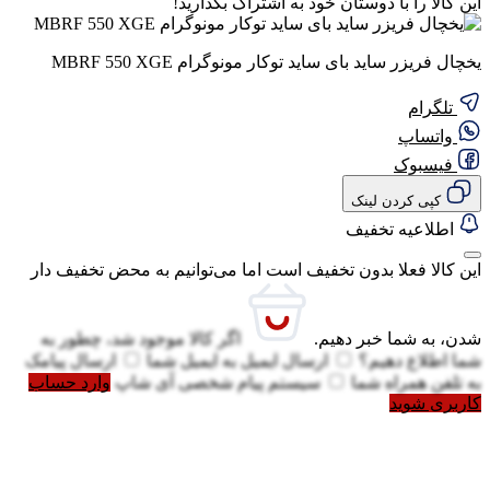
این کالا را با دوستان خود به اشتراک بگذارید!
یخچال فریزر ساید بای ساید توکار مونوگرام MBRF 550 XGE
تلگرام
واتساپ
فیسبوک
کپی کردن لینک
اطلاعیه تخفیف
این کالا فعلا بدون تخفیف است اما می‌توانیم به محض تخفیف دار
شدن، به شما خبر دهیم.
اگر کالا موجود شد، چطور به
شما اطلاع دهیم؟
ارسال ایمیل به
ایمیل شما
ارسال پیامک
به
تلفن همراه شما
سیستم پیام شخصی آی شاپ
وارد حساب
کاربری شوید