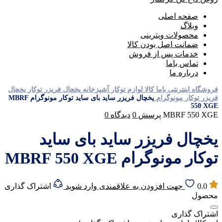
صفحه اصلی
وبلاگ
محصولات ویترینی
ضمانت اصل بودن کالا
خدمات پس از فروش
تماس باما
درباره ما
فروشگاه اینترنتی باما کالا
لوازم توکار آشپزخانه
یخچال فریزر توکار
یخچال
فریزر توکار مونوگرام
یخچال فریزر ساید بای ساید توکار مونوگرام MBRF
550 XGE
MBRF 550 XGE
پرسش
0
دیدگاه
0
یخچال فریزر ساید بای ساید
توکار مونوگرام MBRF 550 XGE
0.0
جهت افزودن به علاقمندی وارد شوید
اشتراک گذاری
محصول
اشتراک گذاری