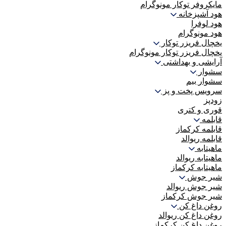
مایکروفر توکار مونوگرام
هود آشپزخانه
هود لوفرا
هود مونوگرام
یخچال فریزر توکار
یخچال فریزر توکار مونوگرام
آرایشی و بهداشتی
سشوار
سشوار بیم
سرویس پخت و پز
زودپز
قوری و کتری
قابلمه
قابلمه کرکماز
قابلمه ریوالد
ماهیتابه
ماهیتابه ریوالد
ماهیتابه کرکماز
شیر جوش
شیر جوش ریوالد
شیر جوش کرکماز
روغن داغ کن
روغن داغ کن ریوالد
روغن داغ کن کرکماز