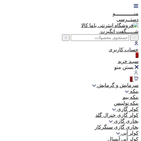
منــــــــــــو
دستــرسی
شـــــگفت
انگیزت
حساب
کاربری
(:
سبـد
خرید
بستن منو
0
سرمایش و گرمایش
پنکه
پنکه بیم
پنکه تولیپس
کولر گازی
کولر گازی جنرال گلد
بخاری گازی
بخاری گازی سنگرکار
کولر آبی
کولر آبی آبسال