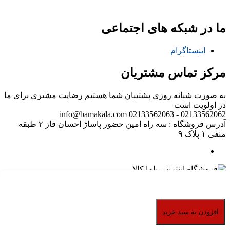
ما در شبکه های اجتماعی
اینستاگرام
مرکز تماس مشتریان
به صورت شبانه روزی پشتیبان شما هستیم
رضایت مشتری برای ما
در اولویت است
info@bamakala.com
02133562062 - 02133562063
آدرس فروشگاه : سه راه امین حضور پاساژ احسان فاز ۲ طبقه
منفی ۱ پلاک ۹
ما یک فروشگاه تخصصی لوازم خانگی هستیم که با هدف ارائه
بهترین و با کیفیت ترین محصولات از برندهای معتبر ایرانی و خارجی
تاسیس شده ایم. تیم ما با سالها تجربه فروش حضوری از سال
افزودن به سبد خرید
1399 فروش آنلاین خود را پایه گذاری کرده تا نیازهای مشتریان
محترم را به بهترین نحوه برآورد کنیم. شعار ما این است که هر خانه