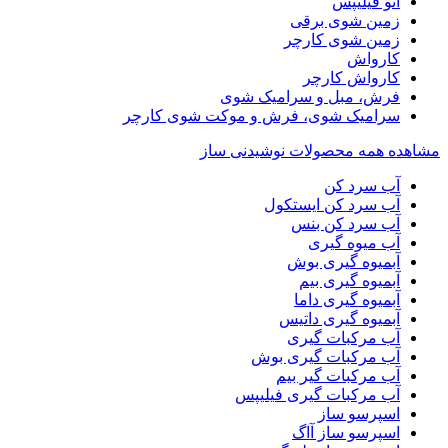
اتو فیلیپس
زمین شوی برقی
زمین شوی کارچر
کارواش
کارواش کارچر
فرش، مبل و سرامیک شوی
سرامیک شوی، فرش و موکت شوی کارچر
مشاهده همه محصولات نوشیدنی ساز
آب سرد کن
آب سرد کن ایستکول
آب سرد کن بنس
آب میوه گیری
آبمیوه گیری بوش
آبمیوه گیری بیم
آبمیوه گیری داما
آبمیوه گیری داتیس
آب مرکبات گیری
آب مرکبات گیری بوش
آب مرکبات گیر بیم
آب مرکبات گیری فیلیپس
اسپرسو ساز
اسپرسو ساز آاگ