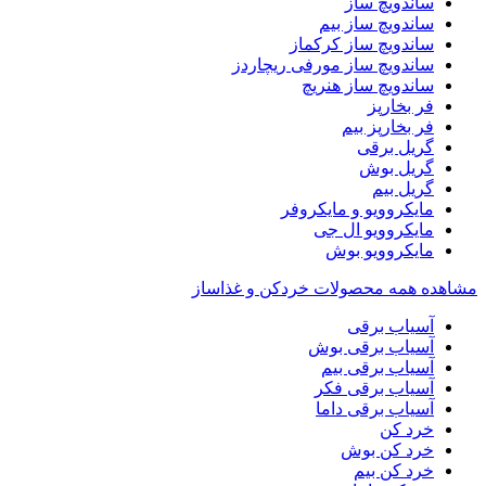
ساندویچ ساز
ساندویچ ساز بیم
ساندویچ ساز کرکماز
ساندویچ ساز مورفی ریچاردز
ساندویچ ساز هنریچ
فر بخارپز
فر بخارپز بیم
گریل برقی
گریل بوش
گریل بیم
مایکروویو و مایکروفر
مایکروویو ال جی
مایکروویو بوش
مشاهده همه محصولات خردکن و غذاساز
آسیاب برقی
آسیاب برقی بوش
آسیاب برقی بیم
آسیاب برقی فکر
آسیاب برقی داما
خرد کن
خرد کن بوش
خرد کن بیم