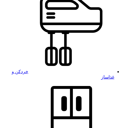
خردکن و
غذاساز