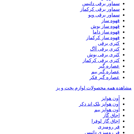
سماور برقی داتیس
سماور برقی کرکماز
سماور برقی ویو
قهوه ساز
قهوه ساز بوش
قهوه ساز داما
قهوه ساز کرکماز
کتری برقی
کتری برقی آاگ
کتری برقی بوش
کتری برقی کرکماز
عصاره گیر
عصاره گیر بیم
عصاره گیر فکر
مشاهده همه محصولات لوازم پخت و پز
آون هواپز
آون هواپز بلک اند دکر
آون هواپز بیم
اجاق گاز
اجاق گاز لوفرا
فر رومیزی
فر رومیزی داتیس