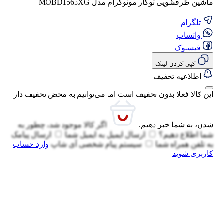
ماشین ظرفشویی توکار مونوگرام مدل MOBD1563XG
تلگرام
واتساپ
فیسبوک
کپی کردن لینک
اطلاعیه تخفیف
این کالا فعلا بدون تخفیف است اما می‌توانیم به محض تخفیف دار
شدن، به شما خبر دهیم.
اگر کالا موجود شد، چطور به
شما اطلاع دهیم؟
ارسال ایمیل به
ایمیل شما
ارسال پیامک
به
تلفن همراه شما
سیستم پیام شخصی آی شاپ
وارد حساب
کاربری شوید