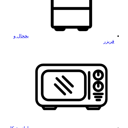
یخچال و
فریزر