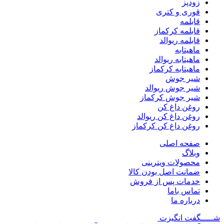
زودپز
قوری و کتری
قابلمه
قابلمه کرکماز
قابلمه ریوالد
ماهیتابه
ماهیتابه ریوالد
ماهیتابه کرکماز
شیر جوش
شیر جوش ریوالد
شیر جوش کرکماز
روغن داغ کن
روغن داغ کن ریوالد
روغن داغ کن کرکماز
صفحه اصلی
وبلاگ
محصولات ویترینی
ضمانت اصل بودن کالا
خدمات پس از فروش
تماس باما
درباره ما
شـــــگفت
انگیزت