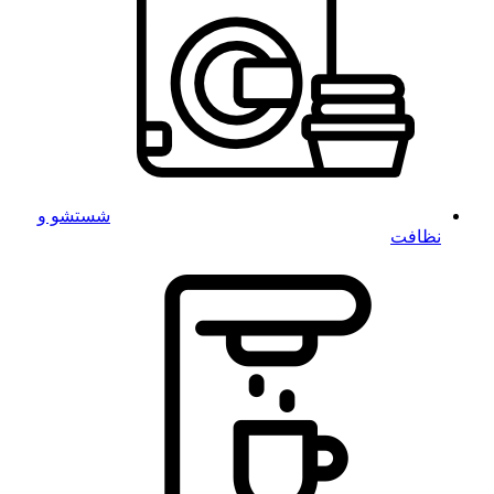
شستشو و
نظافت