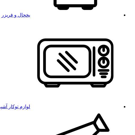
یخچال و فریزر
لوازم توکار آشپ