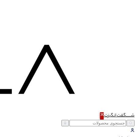
شـــــگفت
انگیزت