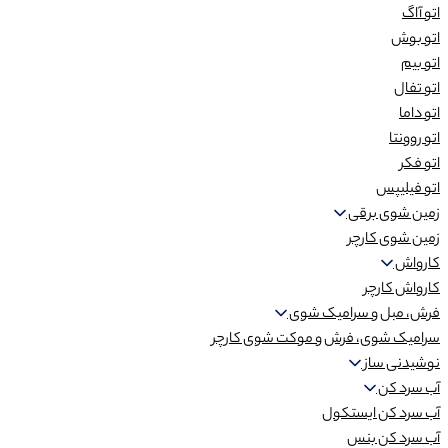
اتو آاگ
اتو بوش
اتو بیم
اتو تفال
اتو داما
اتو روونتا
اتو فکر
اتو فیلیپس
زمین شوی برقی
زمین شوی کارچر
کارواش
کارواش کارچر
فرش، مبل و سرامیک شوی
سرامیک شوی، فرش و موکت شوی کارچر
نوشیدنی ساز
آب سرد کن
آب سرد کن ایستکول
آب سرد کن بنس