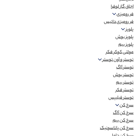
اجاق گاز لوفرا
فر رومیزی
فر رومیزی داتیس
پلوپز
پلوپز بوش
پلوپز بیم
مولتی کوکر فکر
توستر و آون توستر
توستر آاگ
توستر بوش
توستر بیم
توستر فکر
توستر فیلیپس
سرخ کن
سرخ کن آاگ
سرخ کن بیم
سرخ کن پاناسونیک