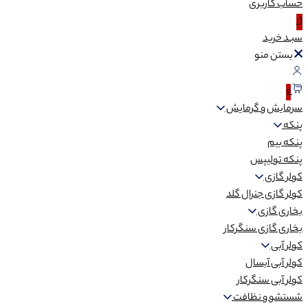
حساب
کاربری
(:
سبـد
خرید
بستن منو
0
سرمایش و گرمایش
پنکه
پنکه بیم
پنکه تولیپس
کولر گازی
کولر گازی جنرال گلد
بخاری گازی
بخاری گازی سنگرکار
کولر آبی
کولر آبی آبسال
کولر آبی سنگرکار
شستشو و نظافت