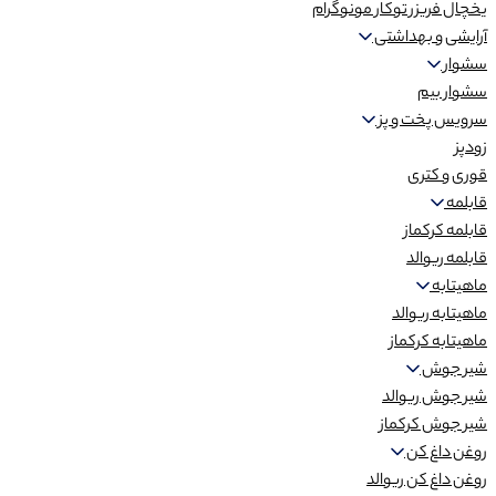
یخچال فریزر توکار مونوگرام
آرایشی و بهداشتی
سشوار
سشوار بیم
سرویس پخت و پز
زودپز
قوری و کتری
قابلمه
قابلمه کرکماز
قابلمه ریوالد
ماهیتابه
ماهیتابه ریوالد
ماهیتابه کرکماز
شیر جوش
شیر جوش ریوالد
شیر جوش کرکماز
روغن داغ کن
روغن داغ کن ریوالد