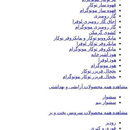
قهوه ساز توکار
قهوه ساز مونوگرام
گاز رومیزی
اجاق گاز رومیزی لوفرا
گاز رومیزی مونوگرام
کشوی گرمکن
مایکروویو توکار و مایکروفر توکار
مایکروفر توکار لوفرا
مایکروفر توکار مونوگرام
هود آشپزخانه
هود لوفرا
هود مونوگرام
یخچال فریزر توکار
یخچال فریزر توکار مونوگرام
مشاهده همه محصولات آرایشی و بهداشتی
سشوار
سشوار بیم
مشاهده همه محصولات سرویس پخت و پز
زودپز
قوری و کتری