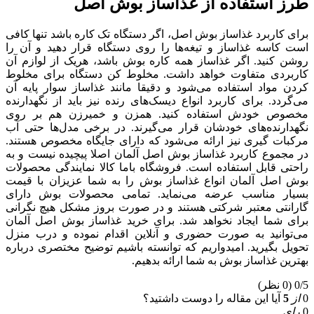
طرز استفاده از غذاساز بوش اصل
برای کاربرد غذاساز بوش اصل، اگر دستگاه تک کاره باشد تنها کافی
است کاسه غذاساز و تیغه‌ها را روی دستگاه قرار دهید و آن را
روشن کنید. اگر غذاساز همه کاره بوش باشد، هریک از لوازم آن
کاربردی متفاوت خواهد داشت. مخلوط کن دستگاه برای مخلوط
کردن مواد استفاده می‌شود و دقیقا مانند غذاساز سوار پایه آن
می‌گردد. برای کاربرد انواع دیسک‌های رنده نیز باید از نگهدارنده
مخصوص خودش استفاده کنید. همزن و خمیرزن هم بر روی
نگهدارنده‌های خودشان قرار می‌گیرند. در برخی مدل‌ها حتی آب
مرکبات گیری نیز ارائه می‌شود که دارای جایگاه مخصوص هستند.
در مجموع کاربرد غذاساز بوش اصل آلمان اصلا پیچیده نیست و به
راحتی قابل استفاده است. فروشگاه باما کالا نمایندگی محصولات
بوش اصل آلمان انواع غذاساز بوش را به شما عزیزان با قیمت
بسیار مناسب عرضه می‌نماید. تمامی محصولات بوش دارای
گارانتی معتبر شرکتی هستند و در صورت بروز مشکل هیچ نگرانی
برای شما ایجاد نخواهد شد. برای خرید غذاساز بوش اصل آلمان
می‌توانید به صورت حضوری و آنلاین اقدام نموده و درب منزل
تحویل بگیرید. امیدواریم که توانسته باشیم توضیح مختصری درباره
بهترین غذاساز بوش به شما ارائه بدهیم.
0/5
(0 نظر)
0
از
5
آیا این مقاله را دوست داشتید؟
0
رای