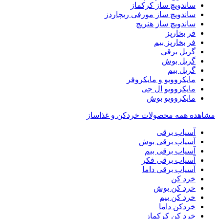
ساندویچ ساز کرکماز
ساندویچ ساز مورفی ریچاردز
ساندویچ ساز هنریچ
فر بخارپز
فر بخارپز بیم
گریل برقی
گریل بوش
گریل بیم
مایکروویو و مایکروفر
مایکروویو ال جی
مایکروویو بوش
مشاهده همه محصولات خردکن و غذاساز
آسیاب برقی
آسیاب برقی بوش
آسیاب برقی بیم
آسیاب برقی فکر
آسیاب برقی داما
خرد کن
خرد کن بوش
خرد کن بیم
خردکن داما
خرد کن کرکماز