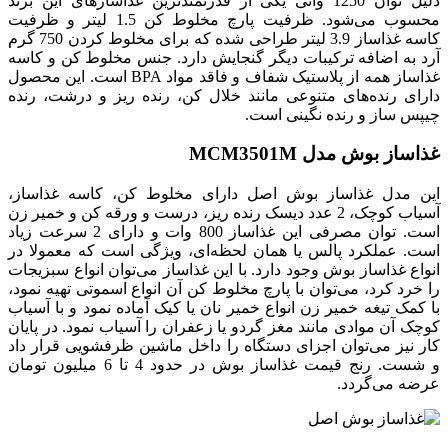
دلیل توان 1250 واتی یکی از قدرتمندترین غذاسازهای این برند
محسوب می‌شود. ظرفیت پارچ مخلوط کن 1.5 لیتر و ظرفیت
کاسه غذاساز 3.9 لیتر طراحی شده که برای مخلوط کردن 750 گرم
آرد به اضافه ترکیبات دیگر گنجایش دارد. جنس مخلوط کن و کاسه
غذاساز همه از پلاستیک شفاف و فاقد مواد BPA است. این محصول
دارای رنده‌های متنوعی مانند خلال کن، رنده ریز و درشت، رنده
چیپس ساز و رنده نگینی است.
غذاساز بوش مدل MCM3501M
این مدل غذاساز بوش اصل دارای مخلوط کن، کاسه غذاساز،
آسیاب کوچک، 2 عدد دیسک رنده ریز، درست و ورقه کن و خمیر زن
است. توان مصرفی این غذاساز 800 وات و دارای 2 سرعت زیاد
است. عملکرد پالس یا همان لحظه‌ای، ویژگی است که معمولا در
انواع غذاساز بوش وجود دارد. با این غذاساز می‌توان انواع سبزیجات
را خرد کرد، می‌توان با پارچ مخلوط کن آن انواع اسموتی تهیه نمود،
با کمک تیغه خمیر زن انواع خمیر نان یا کیک آماده نمود و با آسیاب
کوچک آن موادی مانند مغز گردو یا زعفران را آسیاب نمود. در پایان
کار نیز می‌توان اجزای دستگاه را داخل ماشین ظرفشویی قرار داد
و شست. رنج قیمت غذاساز بوش در حدود 4 تا 6 میلیون تومان
عرضه می‌گردد.