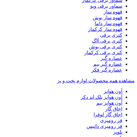
سماور برقی کرکماز
سماور برقی ویو
قهوه ساز
قهوه ساز بوش
قهوه ساز داما
قهوه ساز کرکماز
کتری برقی
کتری برقی آاگ
کتری برقی بوش
کتری برقی کرکماز
عصاره گیر
عصاره گیر بیم
عصاره گیر فکر
مشاهده همه محصولات لوازم پخت و پز
آون هواپز
آون هواپز بلک اند دکر
آون هواپز بیم
اجاق گاز
اجاق گاز لوفرا
فر رومیزی
فر رومیزی داتیس
پلوپز