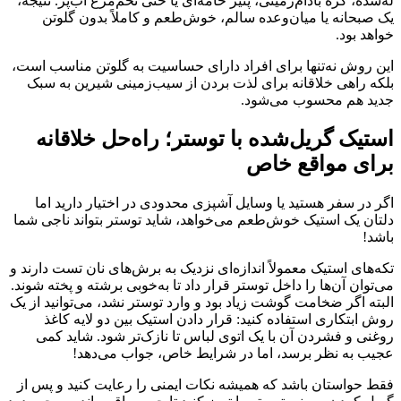
له‌شده، کره بادام‌زمینی، پنیر خامه‌ای یا حتی تخم‌مرغ آب‌پز. نتیجه،
یک صبحانه یا میان‌وعده سالم، خوش‌طعم و کاملاً بدون گلوتن
خواهد بود.
این روش نه‌تنها برای افراد دارای حساسیت به گلوتن مناسب است،
بلکه راهی خلاقانه برای لذت بردن از سیب‌زمینی شیرین به سبک
جدید هم محسوب می‌شود.
استیک گریل‌شده با توستر؛ راه‌حل خلاقانه
برای مواقع خاص
اگر در سفر هستید یا وسایل آشپزی محدودی در اختیار دارید اما
دلتان یک استیک خوش‌طعم می‌خواهد، شاید توستر بتواند ناجی شما
باشد!
تکه‌های استیک معمولاً اندازه‌ای نزدیک به برش‌های نان تست دارند و
می‌توان آن‌ها را داخل توستر قرار داد تا به‌خوبی برشته و پخته شوند.
البته اگر ضخامت گوشت زیاد بود و وارد توستر نشد، می‌توانید از یک
روش ابتکاری استفاده کنید: قرار دادن استیک بین دو لایه کاغذ
روغنی و فشردن آن با یک اتوی لباس تا نازک‌تر شود. شاید کمی
عجیب به نظر برسد، اما در شرایط خاص، جواب می‌دهد!
فقط حواستان باشد که همیشه نکات ایمنی را رعایت کنید و پس از