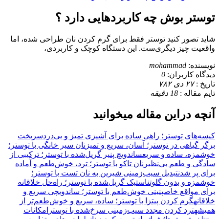
توستر بوش چه کاربردهایی دارد ؟
شاید تصور کنید توستر فقط برای گرم کردن نان طراحی شده، اما
واقعیت چیز دیگری‌ست. این دستگاه کوچک و کاربردی،
نویسنده:
mohammad
دیدگاه کاربران:
0
تاریخ :
۲۷ دی ۷۸۲
تایم مقاله :
18
دقیقه
آنچه دراین مقاله میخوانید
کیسه‌های توستر؛ راهی ساده برای آشپزی تمیز و بی‌دردسر
پخت
برگر گیاهی در توستر؛ آسان، سریع و تمیز
نان سیر خانگی با توستر؛
خوشمزه، ساده و سریع
ساندویچ پنیر گریل‌شده با توستر؛ ترکیبی از
سادگی و طعم بی‌نظیر
نان تاکو با توستر؛ ترد، خوش‌طعم و آماده
برای پر شدن
تبدیل سیب‌زمینی شیرین به نان تست با توستر؛
خوشمزه و بدون گلوتن
استیک گریل‌شده با توستر؛ راه‌حل خلاقانه
برای مواقع خاص
پنینی خوش‌طعم با توستر؛ ساندویچی سریع و
خلاقانه
گرم کردن پیتزا با توستر؛ ساده، سریع و خوش‌طعم‌تر از
همیشه
ترد کردن مجدد سیب‌زمینی سرخ‌شده با توستر
امکانات