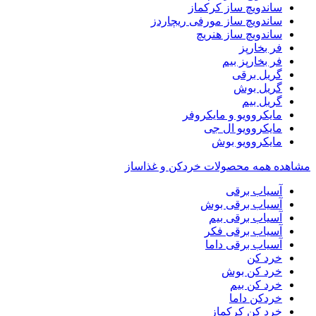
ساندویچ ساز کرکماز
ساندویچ ساز مورفی ریچاردز
ساندویچ ساز هنریچ
فر بخارپز
فر بخارپز بیم
گریل برقی
گریل بوش
گریل بیم
مایکروویو و مایکروفر
مایکروویو ال جی
مایکروویو بوش
مشاهده همه محصولات خردکن و غذاساز
آسیاب برقی
آسیاب برقی بوش
آسیاب برقی بیم
آسیاب برقی فکر
آسیاب برقی داما
خرد کن
خرد کن بوش
خرد کن بیم
خردکن داما
خرد کن کرکماز