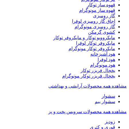
قهوه ساز توکار
قهوه ساز مونوگرام
گاز رومیزی
اجاق گاز رومیزی لوفرا
گاز رومیزی مونوگرام
کشوی گرمکن
مایکروویو توکار و مایکروفر توکار
مایکروفر توکار لوفرا
مایکروفر توکار مونوگرام
هود آشپزخانه
هود لوفرا
هود مونوگرام
یخچال فریزر توکار
یخچال فریزر توکار مونوگرام
مشاهده همه محصولات آرایشی و بهداشتی
سشوار
سشوار بیم
مشاهده همه محصولات سرویس پخت و پز
زودپز
قوری و کتری