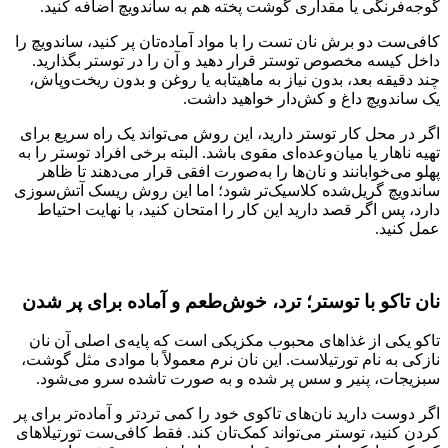
گوجه‌فرنگی یا مقداری گوشت پخته هم به ساندویچ اضافه کنید.
کافی‌ست دو برش نان تست را با مواد آماده‌تان پر کنید، ساندویچ را
داخل کیسه مخصوص توستر قرار دهید و آن را در توستر بگذارید.
چند دقیقه بعد، بدون نیاز به ماهیتابه یا روغن و بدون ریخت‌وپاش،
یک ساندویچ داغ و کش‌دار خواهید داشت.
اگر در محل کار توستر دارید، این روش می‌تواند یک راه سریع برای
تهیه ناهار یا میان‌وعده‌ای مقوی باشد. البته برخی افراد توستر را به
پهلو می‌خوابانند و نان‌ها را به‌صورت افقی قرار می‌دهند تا ظاهر
ساندویچ گریل‌شده کلاسیک‌تر شود؛ اما این روش ریسک آتش‌سوزی
دارد، پس اگر قصد دارید این کار را امتحان کنید، با نهایت احتیاط
عمل کنید.
نان تاکو با توستر؛ ترد، خوش‌طعم و آماده برای پر شدن
تاکو یکی از غذاهای محبوب مکزیکی است که پایه‌ی اصلی آن نان
نازکی به نام تورتیلاست. این نان نرم معمولاً با موادی مثل گوشت،
سبزیجات، پنیر و سس پر شده و به صورت تاشده سرو می‌شود.
اگر دوست دارید نان‌های تاکوی خود را کمی تردتر و آماده‌تر برای پر
کردن کنید، توستر می‌تواند کمک‌تان کند. فقط کافی‌ست تورتیلاهای