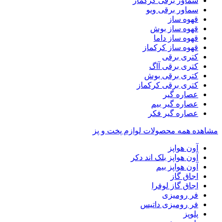
سماور برقی کرکماز
سماور برقی ویو
قهوه ساز
قهوه ساز بوش
قهوه ساز داما
قهوه ساز کرکماز
کتری برقی
کتری برقی آاگ
کتری برقی بوش
کتری برقی کرکماز
عصاره گیر
عصاره گیر بیم
عصاره گیر فکر
مشاهده همه محصولات لوازم پخت و پز
آون هواپز
آون هواپز بلک اند دکر
آون هواپز بیم
اجاق گاز
اجاق گاز لوفرا
فر رومیزی
فر رومیزی داتیس
پلوپز