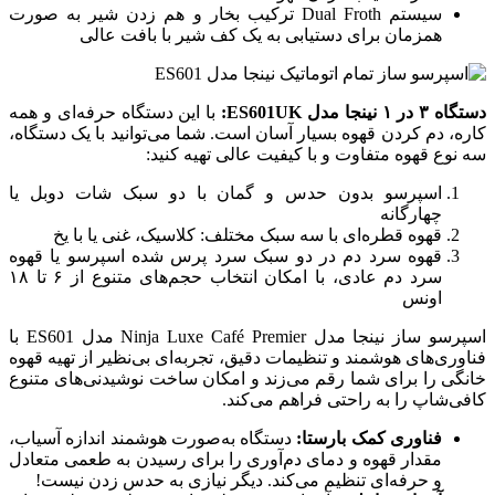
سیستم Dual Froth ترکیب بخار و هم زدن شیر به صورت
همزمان برای دستیابی به یک کف شیر با بافت عالی
دستگاه ۳ در ۱ نینجا مدل ES601UK:
با این دستگاه حرفه‌ای و همه‌
کاره، دم کردن قهوه بسیار آسان است. شما می‌توانید با یک دستگاه،
سه نوع قهوه متفاوت و با کیفیت عالی تهیه کنید:
اسپرسو بدون حدس و گمان با دو سبک شات دوبل یا
چهارگانه
قهوه قطره‌ای با سه سبک مختلف: کلاسیک، غنی یا با یخ
قهوه سرد دم در دو سبک سرد پرس شده اسپرسو یا قهوه
سرد دم عادی، با امکان انتخاب حجم‌های متنوع از ۶ تا ۱۸
اونس
اسپرسو ساز نینجا مدل Ninja Luxe Café Premier مدل ES601 با
فناوری‌های هوشمند و تنظیمات دقیق، تجربه‌ای بی‌نظیر از تهیه قهوه
خانگی را برای شما رقم می‌زند و امکان ساخت نوشیدنی‌های متنوع
کافی‌شاپ را به راحتی فراهم می‌کند.
فناوری کمک بارستا:
دستگاه به‌صورت هوشمند اندازه آسیاب،
مقدار قهوه و دمای دم‌آوری را برای رسیدن به طعمی متعادل
و حرفه‌ای تنظیم می‌کند. دیگر نیازی به حدس زدن نیست!