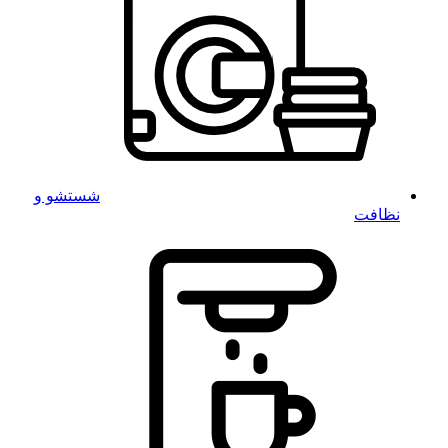
شستشو و
نظافت