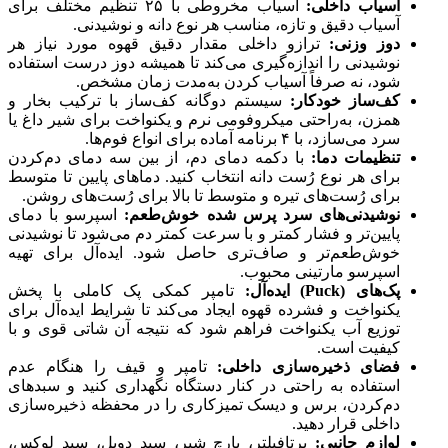
آسیاب داخلی:
آسیاب مخروطی با ۲۵ تنظیم مختلف برای
آسیاب دقیق و تازه، مناسب هر نوع دانه و نوشیدنی.
دوز وزنی:
ترازو داخلی مقدار دقیق قهوه مورد نیاز هر
نوشیدنی را اندازه‌گیری می‌کند تا همیشه دوز درست استفاده
شود، نه صرفاً آسیاب کردن به‌مدت زمان مشخص.
کف‌ساز خودکار:
سیستم دوگانه کف‌ساز با ترکیب بخار و
همزن، به‌راحتی میکروفومی نرم و یکنواخت برای شیر داغ یا
سرد می‌سازد، با ۴ برنامه آماده برای انواع فوم‌ها.
تنظیمات دما:
با دکمه دمای دم، از بین سه دمای دم‌کردن
برای هر نوع رُست دانه انتخاب کنید. دماهای پایین تا متوسط
برای رُست‌های تیره و متوسط تا بالا برای رُست‌های روشن.
نوشیدنی‌های سرد پرس شده خوش‌طعم:
اسپرسو با دمای
پایین‌تر و فشار کمتر و با سرعت کمتر دم می‌شود تا نوشیدنی
خوش‌طعم‌تر و صاف‌تری حاصل شود. ایده‌آل برای تهیه
اسپرسو مارتینی محبوب.
پک‌های (Puck) ایده‌آل:
تامپر کمکی پک کاملی با پخش
یکنواخت و فشرده قهوه ایجاد می‌کند تا شرایط ایده‌آل برای
توزیع آب یکنواخت فراهم شود که نتیجه آن شاتی قوی و با
کیفیت است.
فضای ذخیره‌سازی داخلی:
تامپر و قیف را هنگام عدم
استفاده به راحتی در کنار دستگاه نگهداری کنید و سبدهای
دم‌کردن، برس و دیسک تمیزکاری را در محفظه ذخیره‌سازی
داخلی قرار دهید.
لوازم جانبی:
پرتافیلتر، پارچ شیر، سبد دوبل، سبد لوکس،