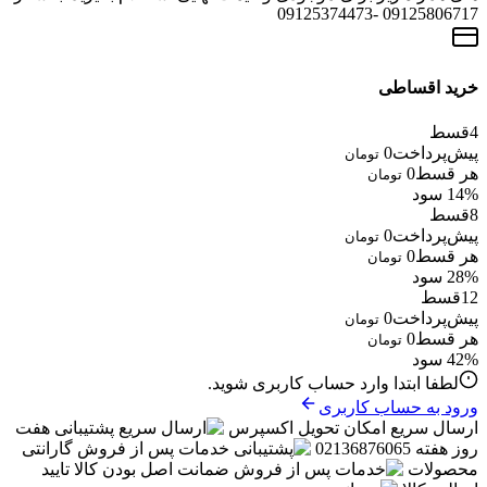
09125806717 -09125374473
خرید اقساطی
4
قسط
پیش‌پرداخت
0
تومان
هر قسط
0
تومان
14% سود
8
قسط
پیش‌پرداخت
0
تومان
هر قسط
0
تومان
28% سود
12
قسط
پیش‌پرداخت
0
تومان
هر قسط
0
تومان
42% سود
لطفا ابتدا وارد حساب کاربری شوید.
ورود به حساب کاربری
ارسال سریع
امکان تحویل اکسپرس
پشتیبانی
هفت
روز هفته 02136876065
خدمات پس از فروش
گارانتی
محصولات
ضمانت
اصل بودن کالا تایید