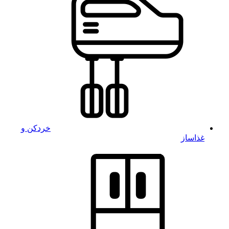
خردکن و
غذاساز