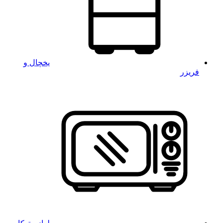
یخچال و
فریزر