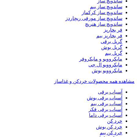
ساندویچ ساز
ساندویچ ساز بیم
ساندویچ ساز کرکماز
ساندویچ ساز مورفی ریچاردز
ساندویچ ساز هنریچ
فر بخارپز
فر بخارپز بیم
گریل برقی
گریل بوش
گریل بیم
مایکروویو و مایکروفر
مایکروویو ال جی
مایکروویو بوش
مشاهده همه محصولات خردکن و غذاساز
آسیاب برقی
آسیاب برقی بوش
آسیاب برقی بیم
آسیاب برقی فکر
آسیاب برقی داما
خرد کن
خرد کن بوش
خرد کن بیم