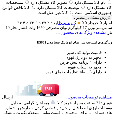
نام کالا مشکل دارد
تصویر کالا مشکل دارد
مشخصات
کالا مشکل دارد
توضیحات کالا مشکل دارد
کالا ناقض قوانین
جمهوری اسلامی است
کالا غیر اصل است
گزارش مشکل در محصول
امتیاز 0 خریدار
0.0
برند
نینجا
ابعاد
۳۷.۲ × ۳۳.۶ × ۳۴.۴
سانتی‌متر
وزن
17 کیلوگرم
توان مصرفی
1650 وات
فشار بخار
19
بار
مشاهده ویژگی‌های محصول
ویژگی‌های اسپرسو ساز تمام اتوماتیک نینجا مدل ES601
قابلیت تولید کف شیر
مجهز به دو نازل قهوه
دارای 4 برنامه پیش فرض
مجهز به آسیاب قهوه
دارای 3 سطح تنظیمات دمای قهوه
مشاهده توضیحات محصول
ارسال
فوری تا 3 ساعت پس از خرید کالا.
همراهان گرامی به دلیل
نوسانات ارزی لطفا قبل از خرید و قطعی کردن سفارش با شماره
های همراه زیر برای موجودی و قیمت نهایی استعلام بگیرید. باتشکر