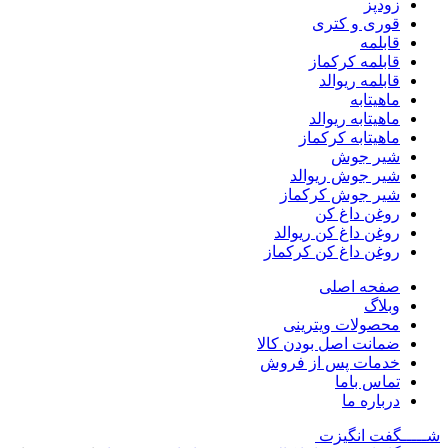
زودپز
قوری و کتری
قابلمه
قابلمه کرکماز
قابلمه ریوالد
ماهیتابه
ماهیتابه ریوالد
ماهیتابه کرکماز
شیر جوش
شیر جوش ریوالد
شیر جوش کرکماز
روغن داغ کن
روغن داغ کن ریوالد
روغن داغ کن کرکماز
صفحه اصلی
وبلاگ
محصولات ویترینی
ضمانت اصل بودن کالا
خدمات پس از فروش
تماس باما
درباره ما
شـــــگفت
انگیزت