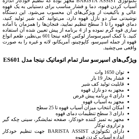
تکنولوژی BARISTA ASSIST مجهز بوده که تنظیم خودکار اندازه
آسیاب کردن قهوه، دما و فشار مناسب برای دستیابی به یک قهوه
عالی و باکیفیت از ویژگی‌های آن محسوب می‌شود. این دستگاه
نوشیدنی ساز دو نازل قهوه دارد، می‌توانید کف شیر تولید کنید،
دمای قهوه را تا 3 سطح تنظیم نمایید، فنجان‌ها را همزمان با آماده
سازی قوه گرم نموده و از 4 برنامه از پیش تعیین شده آن استفاده
کنید. با کمک اسپرسوساز لوکس کافه نینجا 601 بی‌نظیر، طعم انواع
قهوه از جمله اسپرسو، کاپوچینو، آمریکانو، لاته و غیره را به صورت
واقعی می‌چشید.
ویژگی‌های اسپرسو ساز تمام اتوماتیک نینجا مدل ES601
توان 1650 وات
فشار بخار 19 بار
قابلیت تولید کف شیر
مجهز به دو نازل قهوه
دارای 4 برنامه پیش فرض
مجهز به آسیاب قهوه
امکان انتخاب میزان آسیاب قهوه تا 25 سطح
دارای 3 سطح تنظیمات دمای قهوه
مجهز به تمیز کننده خودکار، صفحه نمایشگر، سینی چکه گیر
و ترازوی توکار
دارای تکنولوژی BARISTA ASSIST جهت تنظیم خودکار
اندازه آسیاب کردن قهوه