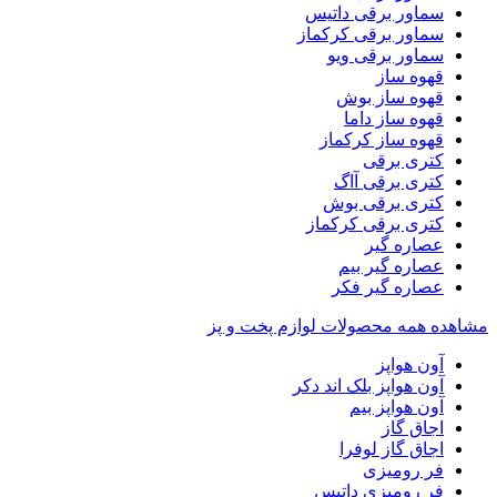
سماور برقی داتیس
سماور برقی کرکماز
سماور برقی ویو
قهوه ساز
قهوه ساز بوش
قهوه ساز داما
قهوه ساز کرکماز
کتری برقی
کتری برقی آاگ
کتری برقی بوش
کتری برقی کرکماز
عصاره گیر
عصاره گیر بیم
عصاره گیر فکر
مشاهده همه محصولات لوازم پخت و پز
آون هواپز
آون هواپز بلک اند دکر
آون هواپز بیم
اجاق گاز
اجاق گاز لوفرا
فر رومیزی
فر رومیزی داتیس