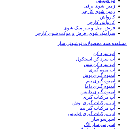
اتو فیلیپس
زمین شوی برقی
زمین شوی کارچر
کارواش
کارواش کارچر
فرش، مبل و سرامیک شوی
سرامیک شوی، فرش و موکت شوی کارچر
مشاهده همه محصولات نوشیدنی ساز
آب سرد کن
آب سرد کن ایستکول
آب سرد کن بنس
آب میوه گیری
آبمیوه گیری بوش
آبمیوه گیری بیم
آبمیوه گیری داما
آبمیوه گیری داتیس
آب مرکبات گیری
آب مرکبات گیری بوش
آب مرکبات گیر بیم
آب مرکبات گیری فیلیپس
اسپرسو ساز
اسپرسو ساز آاگ