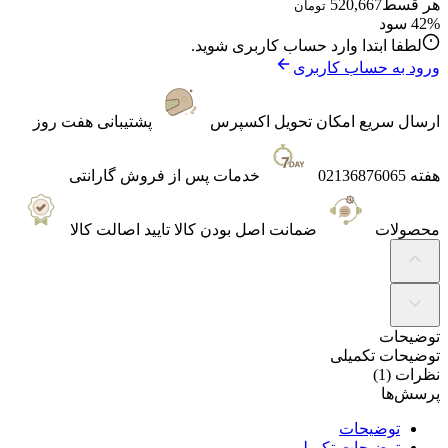
هر قسط
520,667
تومان
42% سود
لطفا ابتدا وارد حساب کاربری شوید.
ورود به حساب کاربری
ارسال سریع
امکان تحویل اکسپرس
پشتیبانی
هفت روز
هفته 02136876065
خدمات پس از فروش
گارانتی
محصولات
ضمانت
اصل بودن کالا تایید اصالت کالا
توضیحات
توضیحات تکمیلی
نظرات (1)
پرسش‌ها
توضیحات
توضیحات تکمیلی