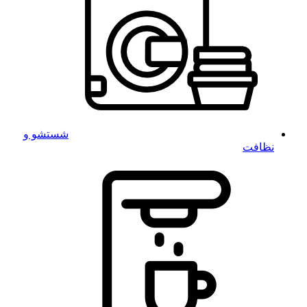
شستشو و
نظافت