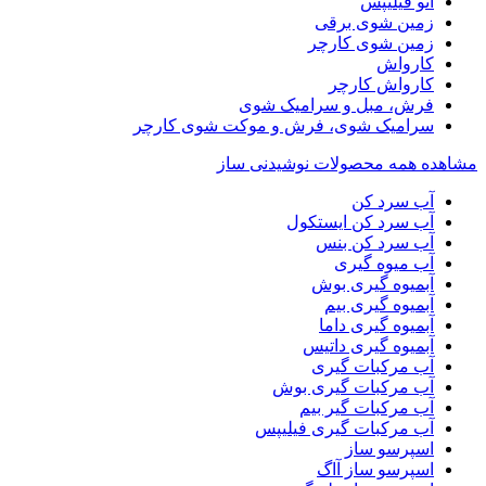
اتو فیلیپس
زمین شوی برقی
زمین شوی کارچر
کارواش
کارواش کارچر
فرش، مبل و سرامیک شوی
سرامیک شوی، فرش و موکت شوی کارچر
مشاهده همه محصولات نوشیدنی ساز
آب سرد کن
آب سرد کن ایستکول
آب سرد کن بنس
آب میوه گیری
آبمیوه گیری بوش
آبمیوه گیری بیم
آبمیوه گیری داما
آبمیوه گیری داتیس
آب مرکبات گیری
آب مرکبات گیری بوش
آب مرکبات گیر بیم
آب مرکبات گیری فیلیپس
اسپرسو ساز
اسپرسو ساز آاگ