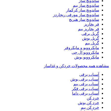
ساندویچ ساز
ساندویچ ساز بیم
ساندویچ ساز کرکماز
ساندویچ ساز مورفی ریچاردز
ساندویچ ساز هنریچ
فر بخارپز
فر بخارپز بیم
گریل برقی
گریل بوش
گریل بیم
مایکروویو و مایکروفر
مایکروویو ال جی
مایکروویو بوش
مشاهده همه محصولات خردکن و غذاساز
آسیاب برقی
آسیاب برقی بوش
آسیاب برقی بیم
آسیاب برقی فکر
آسیاب برقی داما
خرد کن
خرد کن بوش
خرد کن بیم