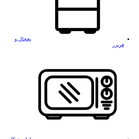
یخچال و
فریزر