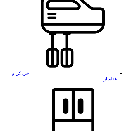
خردکن و
غذاساز