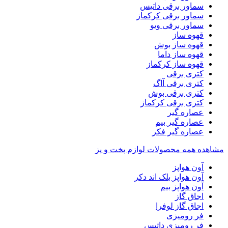
سماور برقی داتیس
سماور برقی کرکماز
سماور برقی ویو
قهوه ساز
قهوه ساز بوش
قهوه ساز داما
قهوه ساز کرکماز
کتری برقی
کتری برقی آاگ
کتری برقی بوش
کتری برقی کرکماز
عصاره گیر
عصاره گیر بیم
عصاره گیر فکر
مشاهده همه محصولات لوازم پخت و پز
آون هواپز
آون هواپز بلک اند دکر
آون هواپز بیم
اجاق گاز
اجاق گاز لوفرا
فر رومیزی
فر رومیزی داتیس