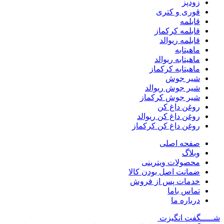
زودپز
قوری و کتری
قابلمه
قابلمه کرکماز
قابلمه ریوالد
ماهیتابه
ماهیتابه ریوالد
ماهیتابه کرکماز
شیر جوش
شیر جوش ریوالد
شیر جوش کرکماز
روغن داغ کن
روغن داغ کن ریوالد
روغن داغ کن کرکماز
صفحه اصلی
وبلاگ
محصولات ویترینی
ضمانت اصل بودن کالا
خدمات پس از فروش
تماس باما
درباره ما
شـــــگفت
انگیزت