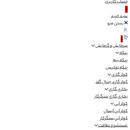
حساب
کاربری
(:
سبـد
خرید
بستن منو
0
سرمایش و گرمایش
پنکه
پنکه بیم
پنکه تولیپس
کولر گازی
کولر گازی جنرال گلد
بخاری گازی
بخاری گازی سنگرکار
کولر آبی
کولر آبی آبسال
کولر آبی سنگرکار
شستشو و نظافت