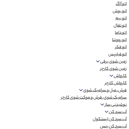
اتو آاگ
اتو بوش
اتو بیم
اتو تفال
اتو داما
اتو روونتا
اتو فکر
اتو فیلیپس
زمین شوی برقی
زمین شوی کارچر
کارواش
کارواش کارچر
فرش، مبل و سرامیک شوی
سرامیک شوی، فرش و موکت شوی کارچر
نوشیدنی ساز
آب سرد کن
آب سرد کن ایستکول
آب سرد کن بنس