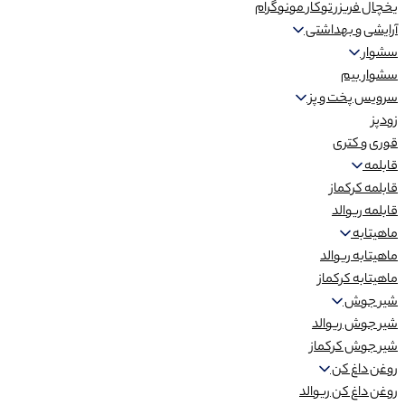
یخچال فریزر توکار مونوگرام
آرایشی و بهداشتی
سشوار
سشوار بیم
سرویس پخت و پز
زودپز
قوری و کتری
قابلمه
قابلمه کرکماز
قابلمه ریوالد
ماهیتابه
ماهیتابه ریوالد
ماهیتابه کرکماز
شیر جوش
شیر جوش ریوالد
شیر جوش کرکماز
روغن داغ کن
روغن داغ کن ریوالد