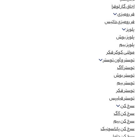
اجاق گاز لوفرا
فر رومیزی
فر رومیزی داتیس
پلوپز
پلوپز بوش
پلوپز بیم
مولتی کوکر فکر
توستر و آون توستر
توستر آاگ
توستر بوش
توستر بیم
توستر فکر
توستر فیلیپس
سرخ کن
سرخ کن آاگ
سرخ کن بیم
سرخ کن پاناسونیک