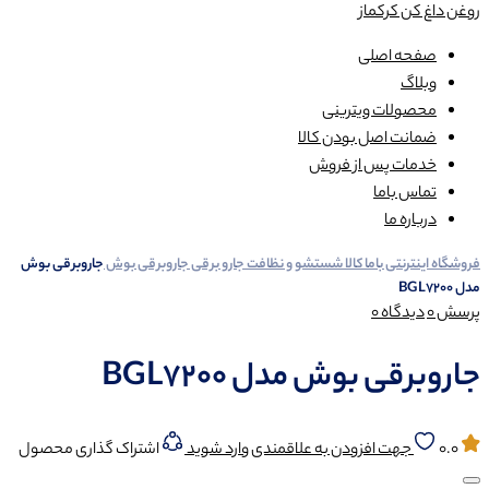
روغن داغ کن کرکماز
صفحه اصلی
وبلاگ
محصولات ویترینی
ضمانت اصل بودن کالا
خدمات پس از فروش
تماس باما
درباره ما
فروشگاه اینترنتی باما کالا
شستشو و نظافت
جارو برقی
جاروبرقی بوش
جاروبرقی بوش
مدل BGL7200
پرسش
0
دیدگاه
0
جاروبرقی بوش مدل BGL7200
0.0
جهت افزودن به علاقمندی وارد شوید
اشتراک گذاری محصول