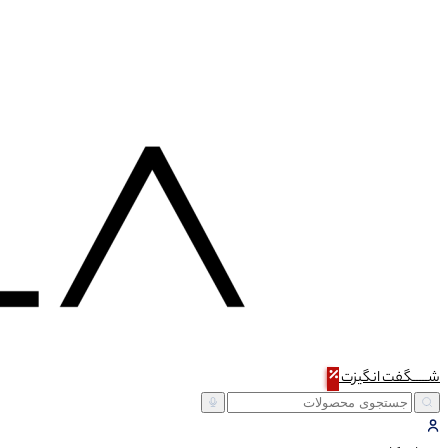
شـــــگفت
انگیزت