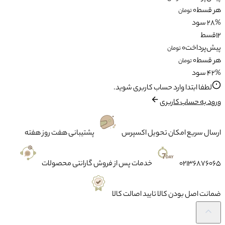
هر قسط
0
تومان
28% سود
12
قسط
پیش‌پرداخت
0
تومان
هر قسط
0
تومان
42% سود
لطفا ابتدا وارد حساب کاربری شوید.
ورود به حساب کاربری
ارسال سریع
امکان تحویل اکسپرس
پشتیبانی
هفت روز هفته
02136876065
خدمات پس از فروش
گارانتی محصولات
ضمانت
اصل بودن کالا تایید اصالت کالا