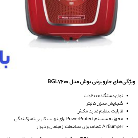
ویژگی‌های جاروبرقی بوش مدل BGL7200
توان دستگاه 2000 وات
گنجایش مخزن 5 لیتر
قابلیت تنظیم قدرت مکش
مجهز به سیستم PowerProtect برای نهایت کارایی تمیزکنندگی
AirBumper شفاف برای محافظت از مبلمان و دیوار