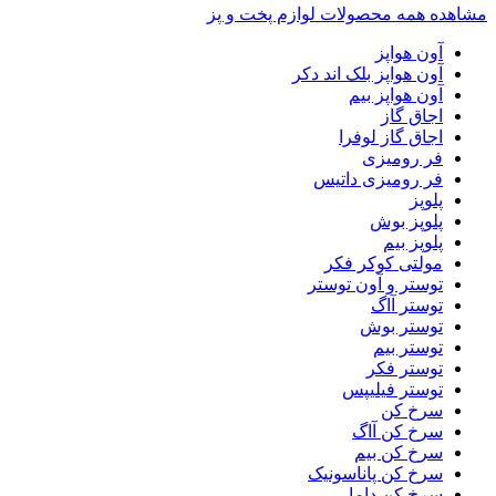
مشاهده همه محصولات لوازم پخت و پز
آون هواپز
آون هواپز بلک اند دکر
آون هواپز بیم
اجاق گاز
اجاق گاز لوفرا
فر رومیزی
فر رومیزی داتیس
پلوپز
پلوپز بوش
پلوپز بیم
مولتی کوکر فکر
توستر و آون توستر
توستر آاگ
توستر بوش
توستر بیم
توستر فکر
توستر فیلیپس
سرخ کن
سرخ کن آاگ
سرخ کن بیم
سرخ کن پاناسونیک
سرخ کن داما