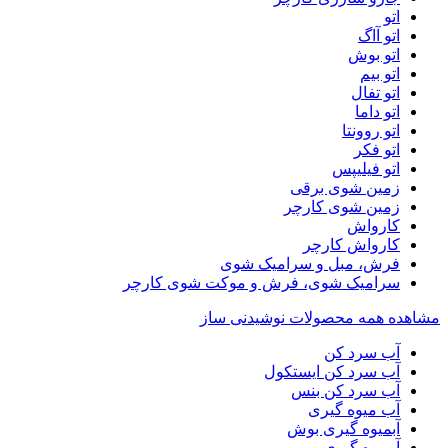
اتو
اتو آاگ
اتو بوش
اتو بیم
اتو تفال
اتو داما
اتو روونتا
اتو فکر
اتو فیلیپس
زمین شوی برقی
زمین شوی کارچر
کارواش
کارواش کارچر
فرش، مبل و سرامیک شوی
سرامیک شوی، فرش و موکت شوی کارچر
مشاهده همه محصولات نوشیدنی ساز
آب سرد کن
آب سرد کن ایستکول
آب سرد کن بنس
آب میوه گیری
آبمیوه گیری بوش
آبمیوه گیری بیم