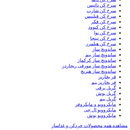
سرخ کن داتیس
سرخ کن شارپ
سرخ کن فیلیپس
سرخ کن فکر
سرخ کن کنوود
سرخ کن نوا
سرخ کن نینجا
سرخ کن هیلمرز
ساندویچ ساز
ساندویچ ساز بیم
ساندویچ ساز کرکماز
ساندویچ ساز مورفی ریچاردز
ساندویچ ساز هنریچ
فر بخارپز
فر بخارپز بیم
گریل برقی
گریل بوش
گریل بیم
مایکروویو و مایکروفر
مایکروویو ال جی
مایکروویو بوش
مشاهده همه محصولات خردکن و غذاساز