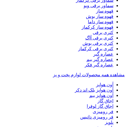
سماور برقی کرکماز
سماور برقی ویو
قهوه ساز
قهوه ساز بوش
قهوه ساز داما
قهوه ساز کرکماز
کتری برقی
کتری برقی آاگ
کتری برقی بوش
کتری برقی کرکماز
عصاره گیر
عصاره گیر بیم
عصاره گیر فکر
مشاهده همه محصولات لوازم پخت و پز
آون هواپز
آون هواپز بلک اند دکر
آون هواپز بیم
اجاق گاز
اجاق گاز لوفرا
فر رومیزی
فر رومیزی داتیس
پلوپز