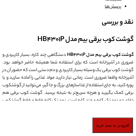
پرسش‌ها
نقد و بررسی
گوشت کوب برقی بیم مدل HB4301P
گوشت کوب برقی بیم مدل HB4301P
دستگاهی چند کاره، بسیار کاربردی و
ضروری در آشپزخانه است که برای استفاده شما همیشه حاضر خواهد بود.
گوشت کوب برقی یک وسیله بسیار کاربردی و دم دستی است که حضور آن در
آشپزخانه واقعا ضروری است. زمانی نیاز دارید مواد غذایی را آماده سازید و یا
پوره کنید، به جای استفاده از غذاسازهای بزرگ و جا گیر، می‌توانید از گوشتکوب
برقی کمک بگیرید و هرچه سریع‌تر به نتیجه برسید. گوشت کوب برقی هم
دارای دو نوع تک کاره و چند کاره است. نوع تک کاره فقط و فقط گوشتکوب
برقی است اما نوع چند کاره همزن و لوازم جانبی هم دارد. برند بیم یکی از
برندهای قدیمی و باکیفیتی است که هر دو مدل از گوشتکوب برقی را ارائه
می‌دهد. گوشتکوب برقی بیم 4301 چند کاره هم گوشت کوب برقی دارد و
افزودن به سبد خرید
هم همزن. در ادامه ویژگی‌های
گوشت کوب برقی بیم
را ذکر نموده‌ایم.