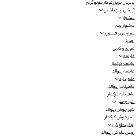
یخچال فریزر توکار مونوگرام
آرایشی و بهداشتی
سشوار
سشوار بیم
سرویس پخت و پز
زودپز
قوری و کتری
قابلمه
قابلمه کرکماز
قابلمه ریوالد
ماهیتابه
ماهیتابه ریوالد
ماهیتابه کرکماز
شیر جوش
شیر جوش ریوالد
شیر جوش کرکماز
روغن داغ کن
روغن داغ کن ریوالد