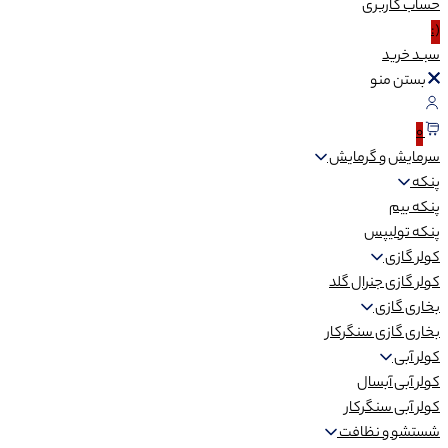
حساب
کاربری
(:
سبـد
خرید
بستن منو
0
سرمایش و گرمایش
پنکه
پنکه بیم
پنکه تولیپس
کولر گازی
کولر گازی جنرال گلد
بخاری گازی
بخاری گازی سنگرکار
کولر آبی
کولر آبی آبسال
کولر آبی سنگرکار
شستشو و نظافت