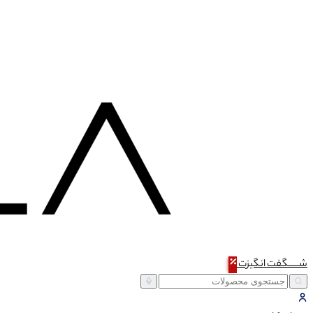
شـــــگفت
انگیزت