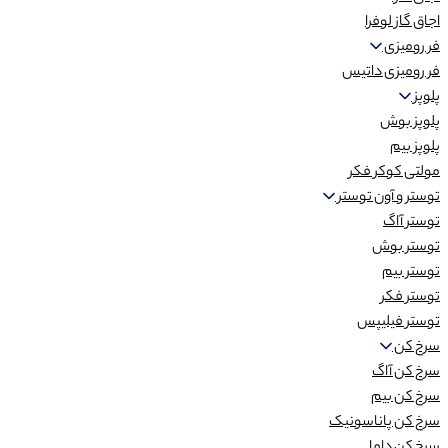
اجاق گاز لوفرا
فر رومیزی
فر رومیزی داتیس
پلوپز
پلوپز بوش
پلوپز بیم
مولتی کوکر فکر
توستر و آون توستر
توستر آاگ
توستر بوش
توستر بیم
توستر فکر
توستر فیلیپس
سرخ کن
سرخ کن آاگ
سرخ کن بیم
سرخ کن پاناسونیک