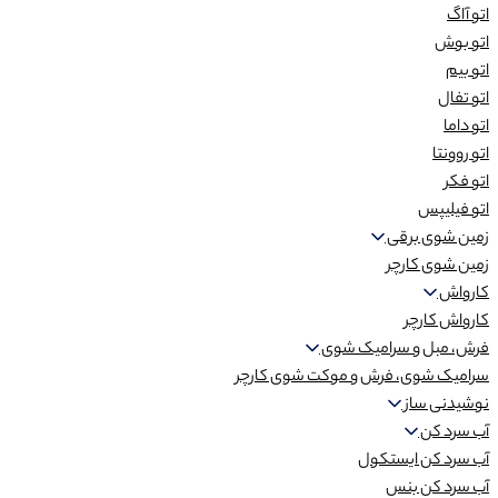
اتو آاگ
اتو بوش
اتو بیم
اتو تفال
اتو داما
اتو روونتا
اتو فکر
اتو فیلیپس
زمین شوی برقی
زمین شوی کارچر
کارواش
کارواش کارچر
فرش، مبل و سرامیک شوی
سرامیک شوی، فرش و موکت شوی کارچر
نوشیدنی ساز
آب سرد کن
آب سرد کن ایستکول
آب سرد کن بنس