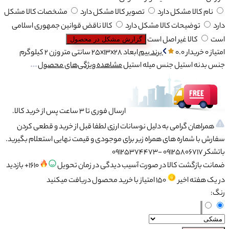
نام کالا مشکل دارد
تصویر کالا مشکل دارد
مشخصات کالا مشکل
دارد
توضیحات کالا مشکل دارد
کالا ناقض قوانین جمهوری اسلامی
است
کالا غیر اصل است
گزارش مشکل در محصول
امتیاز 0 خریدار
0.0
برند
بیم
ابعاد
25x13x28 سانتی‌ متر
وزن
2 کیلوگرم
جنس بدنه
استیل
جنس میله
استیل
مشاهده ویژگی‌های محصول
ارسال فوری تا 3 ساعت پس از خرید کالا.
همراهان گرامی به دلیل نوسانات ارزی لطفا قبل از خرید و قطعی کردن
سفارش با شماره های همراه زیر برای موجودی و قیمت نهایی استعلام بگیرید.
باتشکر 09125806717 -09125374473
ضمانت بازگشت کالا در صورت آسیب دیدگی در زمان تحویل
1610+ بازدید
در یک هفته اخیر
150
امتیاز
با خرید محصول دریافت میکنید
رنگ: