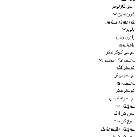
اجاق گاز لوفرا
فر رومیزی
فر رومیزی داتیس
پلوپز
پلوپز بوش
پلوپز بیم
مولتی کوکر فکر
توستر و آون توستر
توستر آاگ
توستر بوش
توستر بیم
توستر فکر
توستر فیلیپس
سرخ کن
سرخ کن آاگ
سرخ کن بیم
سرخ کن پاناسونیک