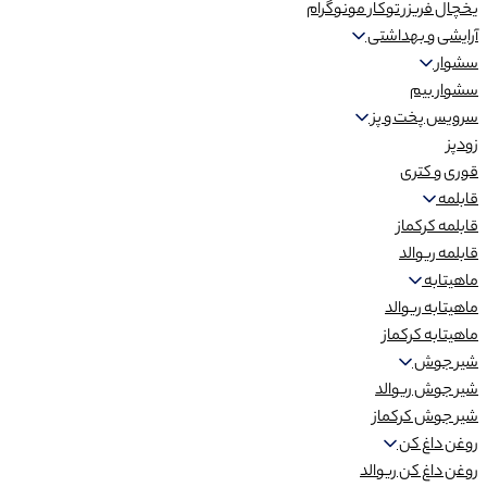
یخچال فریزر توکار مونوگرام
آرایشی و بهداشتی
سشوار
سشوار بیم
سرویس پخت و پز
زودپز
قوری و کتری
قابلمه
قابلمه کرکماز
قابلمه ریوالد
ماهیتابه
ماهیتابه ریوالد
ماهیتابه کرکماز
شیر جوش
شیر جوش ریوالد
شیر جوش کرکماز
روغن داغ کن
روغن داغ کن ریوالد