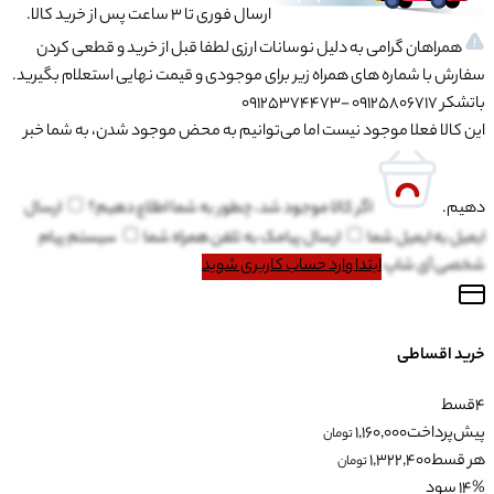
ارسال فوری تا 3 ساعت پس از خرید کالا.
همراهان گرامی به دلیل نوسانات ارزی لطفا قبل از خرید و قطعی کردن
سفارش با شماره های همراه زیر برای موجودی و قیمت نهایی استعلام بگیرید.
باتشکر 09125806717 -09125374473
این کالا فعلا موجود نیست اما می‌توانیم به محض موجود شدن، به شما خبر
دهیم.
اگر کالا موجود شد، چطور به شما اطلاع دهیم؟
ارسال
ایمیل به
ایمیل شما
ارسال پیامک به
تلفن همراه شما
سیستم پیام
شخصی آی شاپ
ابتدا وارد حساب کاربری شوید
خرید اقساطی
4
قسط
پیش‌پرداخت
1,160,000
تومان
هر قسط
1,322,400
تومان
14% سود