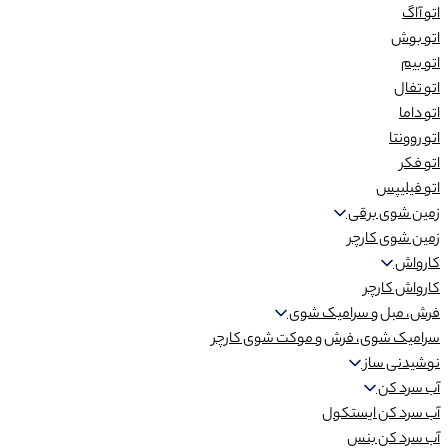
اتو آاگ
اتو بوش
اتو بیم
اتو تفال
اتو داما
اتو روونتا
اتو فکر
اتو فیلیپس
زمین شوی برقی
زمین شوی کارچر
کارواش
کارواش کارچر
فرش، مبل و سرامیک شوی
سرامیک شوی، فرش و موکت شوی کارچر
نوشیدنی ساز
آب سرد کن
آب سرد کن ایستکول
آب سرد کن بنس