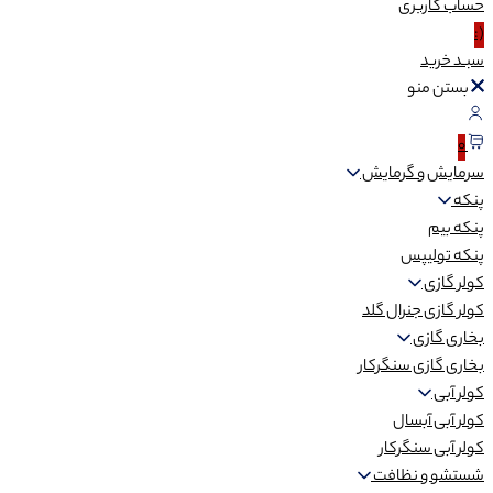
حساب
کاربری
(:
سبـد
خرید
بستن منو
0
سرمایش و گرمایش
پنکه
پنکه بیم
پنکه تولیپس
کولر گازی
کولر گازی جنرال گلد
بخاری گازی
بخاری گازی سنگرکار
کولر آبی
کولر آبی آبسال
کولر آبی سنگرکار
شستشو و نظافت