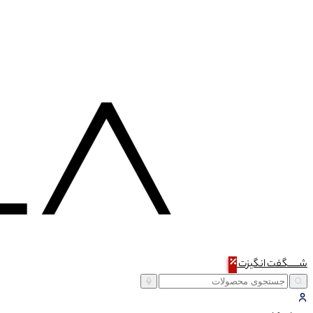
شـــــگفت
انگیزت