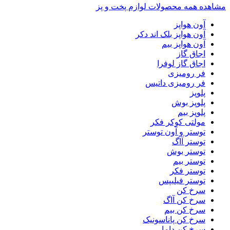
مشاهده همه محصولات لوازم پخت و پز
آون هواپز
آون هواپز بلک اند دکر
آون هواپز بیم
اجاق گاز
اجاق گاز لوفرا
فر رومیزی
فر رومیزی داتیس
پلوپز
پلوپز بوش
پلوپز بیم
مولتی کوکر فکر
توستر و آون توستر
توستر آاگ
توستر بوش
توستر بیم
توستر فکر
توستر فیلیپس
سرخ کن
سرخ کن آاگ
سرخ کن بیم
سرخ کن پاناسونیک
سرخ کن داما