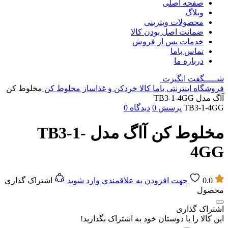
صفحه اصلی
وبلاگ
محصولات ویترینی
ضمانت اصل بودن کالا
خدمات پس از فروش
تماس باما
درباره ما
شـــــگفت
انگیزت
فروشگاه اینترنتی باما کالا
خردکن و غذاساز
مخلوط کن
مخلوط کن
آاگ مدل TB3-1-4GG
TB3-1-4GG
پرسش
0
دیدگاه
0
مخلوط کن آاگ مدل TB3-1-
4GG
0.0
جهت افزودن به علاقمندی وارد شوید
اشتراک گذاری
محصول
اشتراک گذاری
این کالا را با دوستان خود به اشتراک بگذارید!