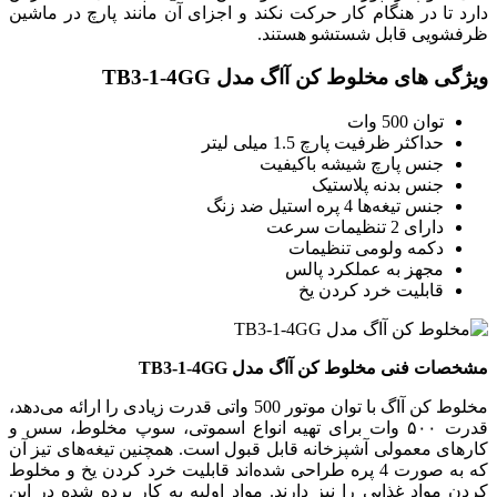
دارد تا در هنگام کار حرکت نکند و اجزای آن مانند پارچ در ماشین
ظرفشویی قابل شستشو هستند.
ویژگی های مخلوط کن آاگ مدل TB3-1-4GG
توان 500 وات
حداکثر ظرفیت پارچ 1.5 میلی لیتر
جنس پارچ شیشه باکیفیت
جنس بدنه پلاستیک
جنس تیغه‌ها 4 پره استیل ضد زنگ
دارای 2 تنظیمات سرعت
دکمه ولومی تنظیمات
مجهز به عملکرد پالس
قابلیت خرد کردن یخ
مشخصات فنی مخلوط کن آاگ مدل TB3-1-4GG
مخلوط کن آاگ با توان موتور 500 واتی قدرت زیادی را ارائه می‌دهد،
قدرت ۵۰۰ وات برای تهیه انواع اسموتی، سوپ مخلوط، سس و
کارهای معمولی آشپزخانه قابل قبول است. همچنین تیغه‌های تیز آن
که به صورت 4 پره طراحی شده‌اند قابلیت خرد کردن یخ و مخلوط
کردن مواد غذایی را نیز دارند. مواد اولیه به کار برده شده در این