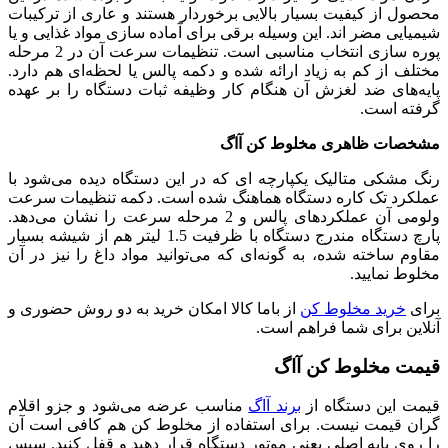
محصول از کیفیت بسیار بالایی برخوردار هستند و عاری از ترکیبات
شیمیایی مضر اند. این وسیله برقی برای آماده سازی مواد غذایی و یا
پوره سازی انتخاب مناسبی است. تنظیمات سرعت آن در 2 مرحله
مختلف از کم به زیاد ارائه شده و دکمه پالس یا لحظه‌ای هم دارد.
پایه‌های ضد لغزش آن هنگام کار وظیفه ثبات دستگاه را بر عهده
گرفته است.
مشخصات ظاهری مخلوط کن آاگ
رنگ مشکی متالیک یکپارچه ای که در این دستگاه دیده می‌شود با
عملکرد تک کاره دستگاه هماهنگ شده است. دکمه تنظیمات سرعت
ولومی آن عملکردهای پالس و 2 مرحله سرعت را نشان می‌دهد.
پارچ دستگاه مندرج دستگاه با ظرفیت 1.5 لیتر هم از شیشه بسیار
مقاوم ساخته شده، به گونه‌ای که می‌توانید مواد داغ را نیز در آن
مخلوط نمایید.
برای
خرید مخلوط کن
از باما کالا امکان خرید به دو روش حضوری و
آنلاین برای شما فراهم است.
قیمت مخلوط کن آاگ
قیمت این دستگاه از
برند آاگ
مناسب عرضه می‌شود و جزو اقلام
گران قیمت نیست. برای استفاده از مخلوط کن هم کافی است آن
را روی پایه اصلی یعنی موتور دستگاه قرار دهید و قفل کنید. سپس