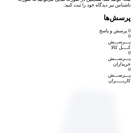
ناشناس نیز دیدگاه خود را ثبت کنید.
پرسش‌ها
0
پرسش و پاسخ
0
پـــرســـش
کــــل کالا
0
پـــرســـش
خریداران
0
پـــرســـش
کاربـــــران