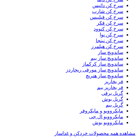
سرخ کن داتیس
سرخ کن شارپ
سرخ کن فیلیپس
سرخ کن فکر
سرخ کن کنوود
سرخ کن نوا
سرخ کن نینجا
سرخ کن هیلمرز
ساندویچ ساز
ساندویچ ساز بیم
ساندویچ ساز کرکماز
ساندویچ ساز مورفی ریچاردز
ساندویچ ساز هنریچ
فر بخارپز
فر بخارپز بیم
گریل برقی
گریل بوش
گریل بیم
مایکروویو و مایکروفر
مایکروویو ال جی
مایکروویو بوش
مشاهده همه محصولات خردکن و غذاساز