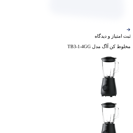
ثبت‌ امتیاز‌ و‌ دیدگاه
مخلوط کن آاگ مدل TB3-1-4GG