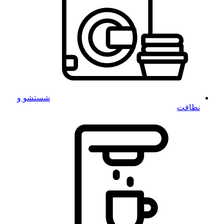
شستشو و
نظافت