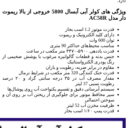
دارد.
ویژگی های کولر آبی آبسال 5800 خروجی از بالا ریموت
دار مدل AC58R
قدرت موتور 1.2 اسب بخار
دارای کلید الکترونیک و ریموت
توان 600 وات
مناسب محیط‌های حداکثر 90 متری
قدرت باددهی ۵۹۰۰-۳۴۷۰ متر مکعب در ساعت
جنس بدنه و قطعات گالوانیزه مرغوب با پوشش ضخیمی از
رنگ پودری الکترواستاتیک
مقاوم در برابر ضربه، رطوبت و باران
قدرت خنک کنندگی 320 متر مکعب در شرایط نرمال
مقدار مصرف آب در ۳۵ درجه سانتی گراد و ۲۰ درصد
رطوبت نسبی 37 لیتر
سیستم آبرسانی دقیق و تقسیم یکنواخت آب روی پوشال‌ها
سپر محافظ موتور برای جلوگیری از ریختن آب بر روی آن و
سوختن احتمالی
ظرفیت مخزن آب 52 لیتر
قدرت پمپ ۱/۶۰ اسب بخار