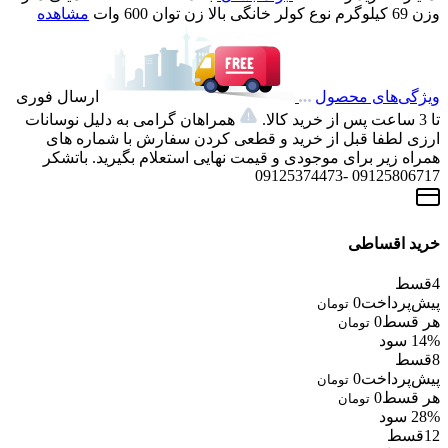
وزن
69 کیلوگرم
نوع کولر
خانگی بالا زن
توان
600 وات
مشاهده
ویژگی‌های محصول
ارسال فوری
تا 3 ساعت پس از خرید کالا.
همراهان گرامی به دلیل نوسانات
ارزی لطفا قبل از خرید و قطعی کردن سفارش با شماره های
همراه زیر برای موجودی و قیمت نهایی استعلام بگیرید. باتشکر
09125806717 -09125374473
خرید اقساطی
4
قسط
پیش‌پرداخت
0
تومان
هر قسط
0
تومان
14% سود
8
قسط
پیش‌پرداخت
0
تومان
هر قسط
0
تومان
28% سود
12
قسط