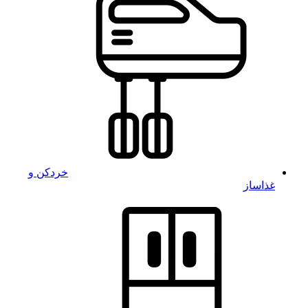
خردکن و
غذاساز