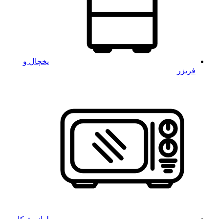
یخچال و
فریزر