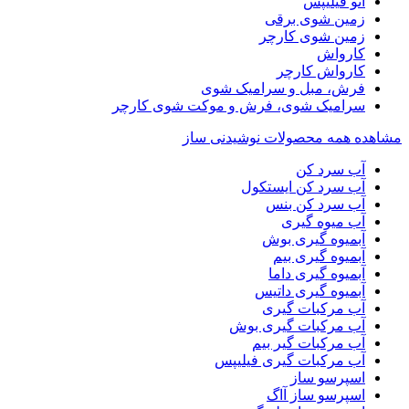
اتو فیلیپس
زمین شوی برقی
زمین شوی کارچر
کارواش
کارواش کارچر
فرش، مبل و سرامیک شوی
سرامیک شوی، فرش و موکت شوی کارچر
مشاهده همه محصولات نوشیدنی ساز
آب سرد کن
آب سرد کن ایستکول
آب سرد کن بنس
آب میوه گیری
آبمیوه گیری بوش
آبمیوه گیری بیم
آبمیوه گیری داما
آبمیوه گیری داتیس
آب مرکبات گیری
آب مرکبات گیری بوش
آب مرکبات گیر بیم
آب مرکبات گیری فیلیپس
اسپرسو ساز
اسپرسو ساز آاگ