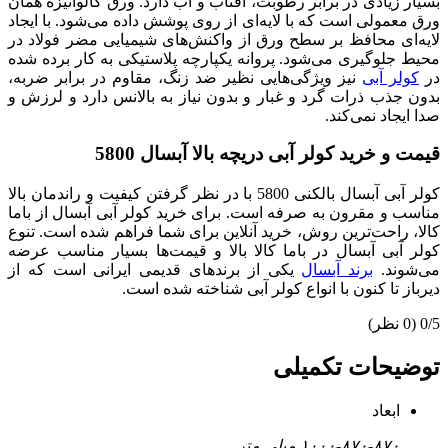
بسیار زیادی در برابر رطوبت، آفتاب و آب دارد. ورق گالوانیزه همان
ورق معمولی است که با لایه‌ای از روی پوشش داده می‌شود. با ایجاد
لایه‌ای محافظ بر سطح ورق از واکنش‌های شیمیایی مضر فولاد در
محیط جلوگیری می‌شود. پروانه یکپارچه پلاستیکی به کار برده شده
در
کولر آبی
نیز ویژگی‌هایی نظیر ضد زنگ، مقاوم در برابر ضربه،
بدون جذب ذرات گرد و غبار و بدون نیاز به بالانس دارد و لرزش و
صدا ایجاد نمی‌کند.
قیمت و خرید کولر آبی دریچه بالا آبسال 5800
کولر آبی آبسال بالکنی 5800 با در نظر گرفتن کیفیت و راندمان بالا
مناسب و مقرون به صرفه است. برای خرید کولر آبی آبسال از باما
کالا، راحت‌ترین روش، خرید آنلاین برای شما فراهم شده است. تنوع
کولر آبی آبسال در باما کالا بالا و قیمت‌ها بسیار مناسب عرضه
می‌شوند.
برند آبسال
یکی از برندهای قدیمی ایرانی است که از
دیرباز تا کنون با انواع کولر آبی شناخته شده است.
0/5
(0 نظر)
توضیحات تکمیلی
ابعاد
۱۰۰۰-۸۷۰-۸۷۰ میلی متر