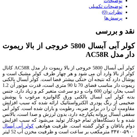
توضیحات
توضیحات تکمیلی
نظرات (0)
پرسش‌ها
نقد و بررسی
کولر آبی آبسال 5800 خروجی از بالا ریموت
دار مدل AC58R
کولر آبی آبسال 5800 خروجی از بالا ریموت دار مدل AC58R کانال
کولر از بالا وارد آن می شود و هر چهار طرف کولر مشبک است و
پوشال دارد که نتیجه آن خنکی بیشتر فضا است. کولر آبسال بالکنی
ریموت دار مناسب فضای 70 تا 90 متری است، قدرت موتور آن 1.2
اسب بخار، توان 600 وات و دو سرعت متغیر کم و زیاد دارد. جنس
بدنه کولر آبی آبسال بالکنی ورق گالوانیزه مرغوب با پوشش
ضخیمی از رنگ پودری الکترواستاتیک ارائه شده که سبب افزایش
مقاومت آن را در برابر ضربه، رطوبت و باران شده است. کولر آبی
سقفی آبسال پروانه یکپارچه دارد، بدون لرزش و صدا است، بالانس
شده و با دستگاه‌های تمام خودکار تولید می‌شود که سبب افزایش
دوام یاتاقان و کولر گشته است. ظرفیت هوادهی
کولر آبی آبسال
۵۹۰۰-۳۴۷۰ مترمکعب بر ساعت است و ظرفیت مخزن آب 52 لیتر