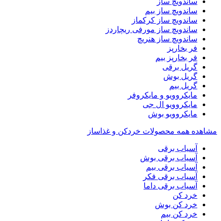
ساندویچ ساز
ساندویچ ساز بیم
ساندویچ ساز کرکماز
ساندویچ ساز مورفی ریچاردز
ساندویچ ساز هنریچ
فر بخارپز
فر بخارپز بیم
گریل برقی
گریل بوش
گریل بیم
مایکروویو و مایکروفر
مایکروویو ال جی
مایکروویو بوش
مشاهده همه محصولات خردکن و غذاساز
آسیاب برقی
آسیاب برقی بوش
آسیاب برقی بیم
آسیاب برقی فکر
آسیاب برقی داما
خرد کن
خرد کن بوش
خرد کن بیم