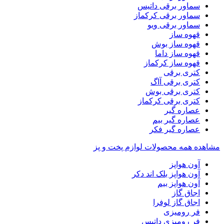
سماور برقی داتیس
سماور برقی کرکماز
سماور برقی ویو
قهوه ساز
قهوه ساز بوش
قهوه ساز داما
قهوه ساز کرکماز
کتری برقی
کتری برقی آاگ
کتری برقی بوش
کتری برقی کرکماز
عصاره گیر
عصاره گیر بیم
عصاره گیر فکر
مشاهده همه محصولات لوازم پخت و پز
آون هواپز
آون هواپز بلک اند دکر
آون هواپز بیم
اجاق گاز
اجاق گاز لوفرا
فر رومیزی
فر رومیزی داتیس