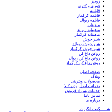
زودپز
قوری و کتری
قابلمه
قابلمه کرکماز
قابلمه ریوالد
ماهیتابه
ماهیتابه ریوالد
ماهیتابه کرکماز
شیر جوش
شیر جوش ریوالد
شیر جوش کرکماز
روغن داغ کن
روغن داغ کن ریوالد
روغن داغ کن کرکماز
صفحه اصلی
وبلاگ
محصولات ویترینی
ضمانت اصل بودن کالا
خدمات پس از فروش
تماس باما
درباره ما
شـــــگفت
انگیزت