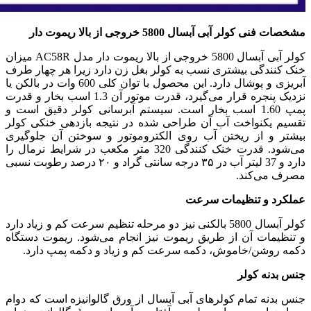
مشخصات فنی کولر آبی آبسال 5800 خروجی از بالا ریموت دار
کولر آبی آبسال 5800 خروجی از بالا ریموت دار مدل AC58R میزان
خنک کنندگی بیشتری نسب به کولر بغل زن دارد زیرا هر چهار طرف
آبریزی و پوشال دارد. این محصول با توان کلی 600 وات در بالکن یا
نزدیک پنجره قرار می‌گیرد، قدرت موتور آن 1.3 اسب بخار و قدرت
پمپ 1.60 اسب بخار است. سیستم آبرسانی کولر دقیق است و
تقسیم یکنواخت آب آن طراحی شده در نتیجه بازدهی خنکی کولر
بیشتر و از ریختن آب روی الکتروموتور و سوختن آن جلوگیری
می‌شود. قدرت خنک کنندگی 320 متر مکعب در شرایط نرمال را
دارد و 37 لیتر آب در ۳۵ درجه سانتی گراد و ۲۰ درصد رطوبت نسبی
مصرف می‌کند.
عملکرد و تنظیمات سرعت
کولر آبسال 5800 بالکنی نیز دو مرحله تنظیم سرعت کم و زیاد دارد
و تنظیمات آن از طریق ریموت نیز انجام می‌شود. ریموت دستگاه
دکمه روشن/خاموش، دکمه سرعت کم و زیاد و دکمه پمپ دارد.
جنس بدنه کولر
جنس بدنه تمام کولرهای آبی آبسال از ورق گالوانیزه است که دوام