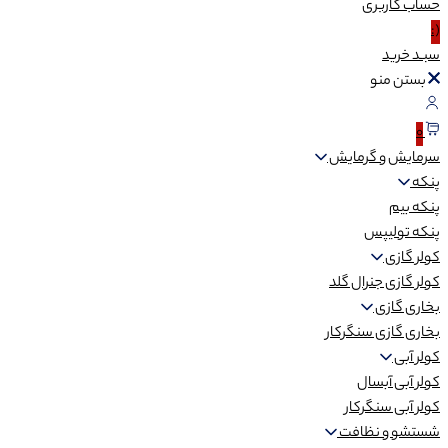
حساب
کاربری
(:
سبـد
خرید
بستن منو
0
سرمایش و گرمایش
پنکه
پنکه بیم
پنکه تولیپس
کولر گازی
کولر گازی جنرال گلد
بخاری گازی
بخاری گازی سنگرکار
کولر آبی
کولر آبی آبسال
کولر آبی سنگرکار
شستشو و نظافت