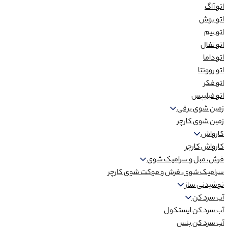
اتو آاگ
اتو بوش
اتو بیم
اتو تفال
اتو داما
اتو روونتا
اتو فکر
اتو فیلیپس
زمین شوی برقی
زمین شوی کارچر
کارواش
کارواش کارچر
فرش، مبل و سرامیک شوی
سرامیک شوی، فرش و موکت شوی کارچر
نوشیدنی ساز
آب سرد کن
آب سرد کن ایستکول
آب سرد کن بنس