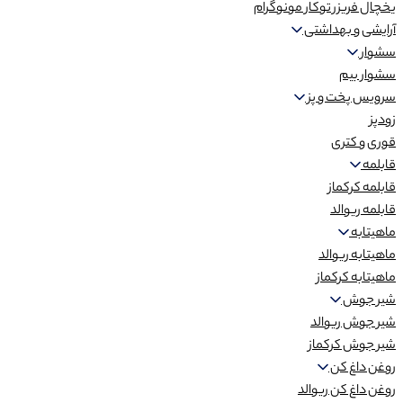
یخچال فریزر توکار مونوگرام
آرایشی و بهداشتی
سشوار
سشوار بیم
سرویس پخت و پز
زودپز
قوری و کتری
قابلمه
قابلمه کرکماز
قابلمه ریوالد
ماهیتابه
ماهیتابه ریوالد
ماهیتابه کرکماز
شیر جوش
شیر جوش ریوالد
شیر جوش کرکماز
روغن داغ کن
روغن داغ کن ریوالد