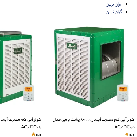
ارزان ترین
گران ترین
کولر آبی کم مصرف آبسال 8000 پشت بامی مدل
AC/DC68
AC/DC80
0.0
0.0