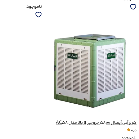
ناموجود
کولر آبی آبسال 5800 خروجی از بالا مدل AC58
0.0
ناموجود