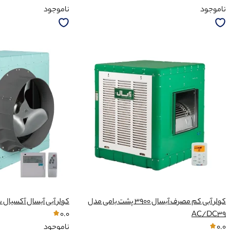
ناموجود
ناموجود
کولر آبی کم مصرف آبسال 3900 پشت بامی مدل
کولر آبی آبسال آکسیال سلولز
0.0
AC/DC39
0.0
ناموجود