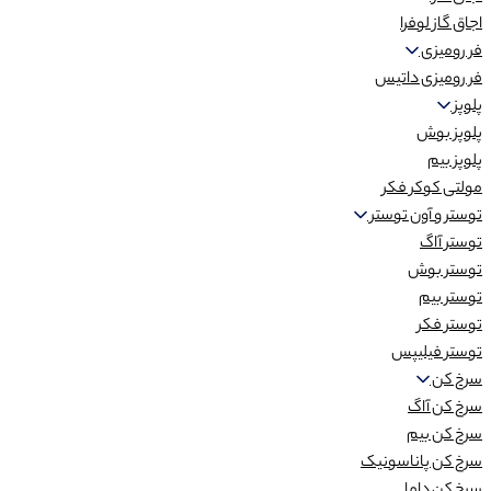
اجاق گاز لوفرا
فر رومیزی
فر رومیزی داتیس
پلوپز
پلوپز بوش
پلوپز بیم
مولتی کوکر فکر
توستر و آون توستر
توستر آاگ
توستر بوش
توستر بیم
توستر فکر
توستر فیلیپس
سرخ کن
سرخ کن آاگ
سرخ کن بیم
سرخ کن پاناسونیک