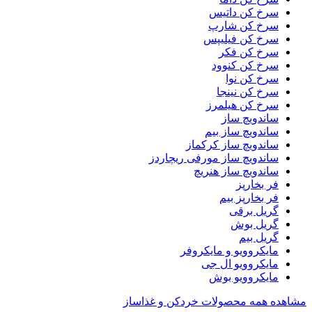
سرخ کن داتیس
سرخ کن شارپ
سرخ کن فیلیپس
سرخ کن فکر
سرخ کن کنوود
سرخ کن نوا
سرخ کن نینجا
سرخ کن هیلمرز
ساندویچ ساز
ساندویچ ساز بیم
ساندویچ ساز کرکماز
ساندویچ ساز مورفی ریچاردز
ساندویچ ساز هنریچ
فر بخارپز
فر بخارپز بیم
گریل برقی
گریل بوش
گریل بیم
مایکروویو و مایکروفر
مایکروویو ال جی
مایکروویو بوش
مشاهده همه محصولات خردکن و غذاساز