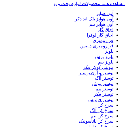
مشاهده همه محصولات لوازم پخت و پز
آون هواپز
آون هواپز بلک اند دکر
آون هواپز بیم
اجاق گاز
اجاق گاز لوفرا
فر رومیزی
فر رومیزی داتیس
پلوپز
پلوپز بوش
پلوپز بیم
مولتی کوکر فکر
توستر و آون توستر
توستر آاگ
توستر بوش
توستر بیم
توستر فکر
توستر فیلیپس
سرخ کن
سرخ کن آاگ
سرخ کن بیم
سرخ کن پاناسونیک
سرخ کن داما