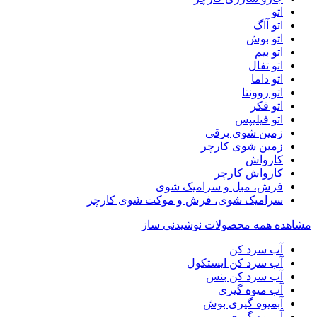
اتو
اتو آاگ
اتو بوش
اتو بیم
اتو تفال
اتو داما
اتو روونتا
اتو فکر
اتو فیلیپس
زمین شوی برقی
زمین شوی کارچر
کارواش
کارواش کارچر
فرش، مبل و سرامیک شوی
سرامیک شوی، فرش و موکت شوی کارچر
مشاهده همه محصولات نوشیدنی ساز
آب سرد کن
آب سرد کن ایستکول
آب سرد کن بنس
آب میوه گیری
آبمیوه گیری بوش
آبمیوه گیری بیم