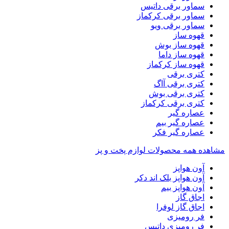
سماور برقی داتیس
سماور برقی کرکماز
سماور برقی ویو
قهوه ساز
قهوه ساز بوش
قهوه ساز داما
قهوه ساز کرکماز
کتری برقی
کتری برقی آاگ
کتری برقی بوش
کتری برقی کرکماز
عصاره گیر
عصاره گیر بیم
عصاره گیر فکر
مشاهده همه محصولات لوازم پخت و پز
آون هواپز
آون هواپز بلک اند دکر
آون هواپز بیم
اجاق گاز
اجاق گاز لوفرا
فر رومیزی
فر رومیزی داتیس