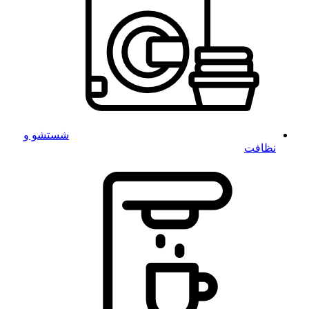
شستشو و
نظافت