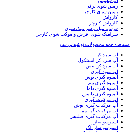
اتو فیلیپس
زمین شوی برقی
زمین شوی کارچر
کارواش
کارواش کارچر
فرش، مبل و سرامیک شوی
سرامیک شوی، فرش و موکت شوی کارچر
مشاهده همه محصولات نوشیدنی ساز
آب سرد کن
آب سرد کن ایستکول
آب سرد کن بنس
آب میوه گیری
آبمیوه گیری بوش
آبمیوه گیری بیم
آبمیوه گیری داما
آبمیوه گیری داتیس
آب مرکبات گیری
آب مرکبات گیری بوش
آب مرکبات گیر بیم
آب مرکبات گیری فیلیپس
اسپرسو ساز
اسپرسو ساز آاگ