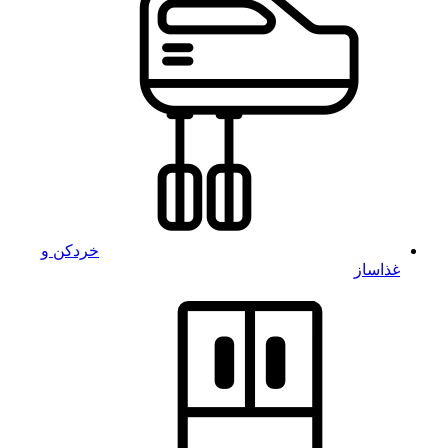
خردکن و
غذاساز