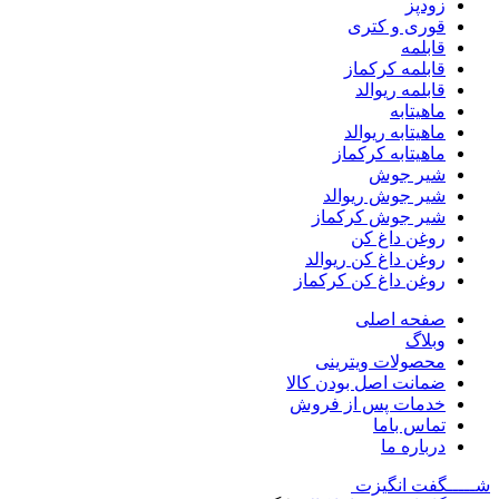
زودپز
قوری و کتری
قابلمه
قابلمه کرکماز
قابلمه ریوالد
ماهیتابه
ماهیتابه ریوالد
ماهیتابه کرکماز
شیر جوش
شیر جوش ریوالد
شیر جوش کرکماز
روغن داغ کن
روغن داغ کن ریوالد
روغن داغ کن کرکماز
صفحه اصلی
وبلاگ
محصولات ویترینی
ضمانت اصل بودن کالا
خدمات پس از فروش
تماس باما
درباره ما
شـــــگفت
انگیزت