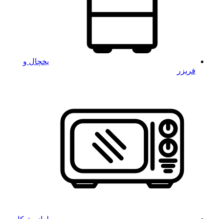
یخچال و
فریزر