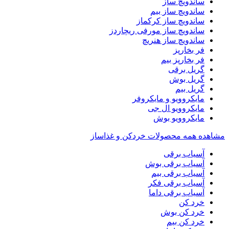
ساندویچ ساز
ساندویچ ساز بیم
ساندویچ ساز کرکماز
ساندویچ ساز مورفی ریچاردز
ساندویچ ساز هنریچ
فر بخارپز
فر بخارپز بیم
گریل برقی
گریل بوش
گریل بیم
مایکروویو و مایکروفر
مایکروویو ال جی
مایکروویو بوش
مشاهده همه محصولات خردکن و غذاساز
آسیاب برقی
آسیاب برقی بوش
آسیاب برقی بیم
آسیاب برقی فکر
آسیاب برقی داما
خرد کن
خرد کن بوش
خرد کن بیم