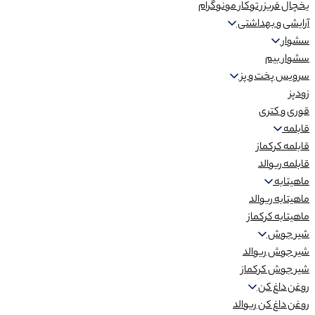
یخچال فریزر توکار مونوگرام
آرایشی و بهداشتی
سشوار
سشوار بیم
سرویس پخت و پز
زودپز
قوری و کتری
قابلمه
قابلمه کرکماز
قابلمه ریوالد
ماهیتابه
ماهیتابه ریوالد
ماهیتابه کرکماز
شیر جوش
شیر جوش ریوالد
شیر جوش کرکماز
روغن داغ کن
روغن داغ کن ریوالد