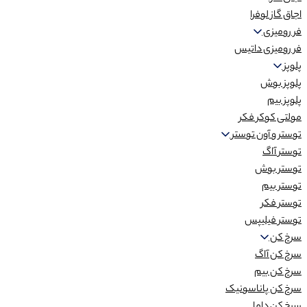
اجاق گاز لوفرا
فر رومیزی
فر رومیزی داتیس
پلوپز
پلوپز بوش
پلوپز بیم
مولتی کوکر فکر
توستر و آون توستر
توستر آاگ
توستر بوش
توستر بیم
توستر فکر
توستر فیلیپس
سرخ کن
سرخ کن آاگ
سرخ کن بیم
سرخ کن پاناسونیک