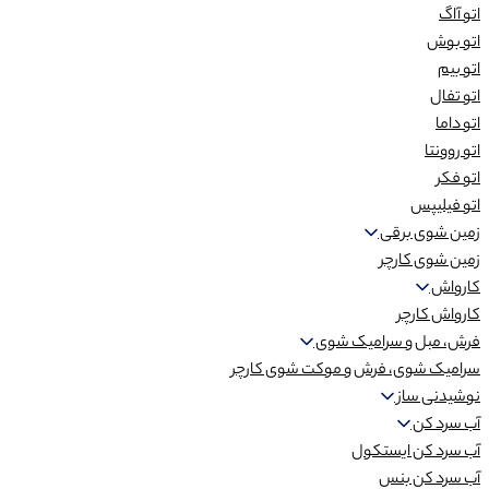
اتو آاگ
اتو بوش
اتو بیم
اتو تفال
اتو داما
اتو روونتا
اتو فکر
اتو فیلیپس
زمین شوی برقی
زمین شوی کارچر
کارواش
کارواش کارچر
فرش، مبل و سرامیک شوی
سرامیک شوی، فرش و موکت شوی کارچر
نوشیدنی ساز
آب سرد کن
آب سرد کن ایستکول
آب سرد کن بنس