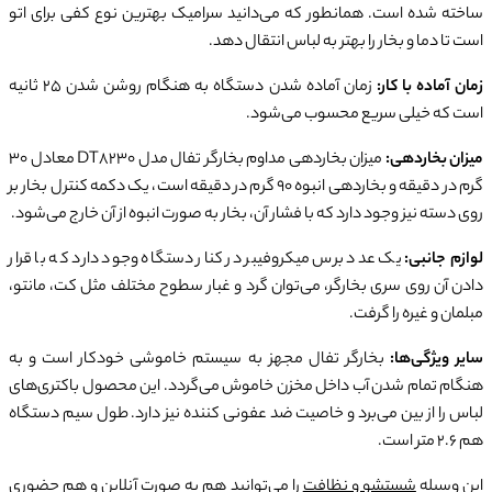
ساخته شده است. همانطور که می‌دانید سرامیک بهترین نوع کفی برای اتو
است تا دما و بخار را بهتر به لباس انتقال دهد.
زمان آماده با کار:
زمان آماده شدن دستگاه به هنگام روشن شدن 25 ثانیه
است که خیلی سریع محسوب می‌شود.
میزان بخاردهی:
میزان بخاردهی مداوم بخارگر تفال مدل DT8230 معادل 30
گرم در دقیقه و بخاردهی انبوه 90 گرم در دقیقه است، یک دکمه کنترل بخار بر
روی دسته نیز وجود دارد که با فشار آن، بخار به صورت انبوه از آن خارج می‌شود.
لوازم جانبی:
یک عدد برس میکروفیبر در کنار دستگاه وجود دارد که با قرار
دادن آن روی سری بخارگر، می‌توان گرد و غبار سطوح مختلف مثل کت، مانتو،
مبلمان و غیره را گرفت.
سایر ویژگی‌ها:
بخارگر تفال مجهز به سیستم خاموشی خودکار است و به
هنگام تمام شدن آب داخل مخزن خاموش می‌گردد. این محصول باکتری‌های
لباس را از بین می‌برد و خاصیت ضد عفونی کننده نیز دارد. طول سیم دستگاه
هم 2.6 متر است.
این وسیله
شستشو و نظافت
را می‌توانید هم به صورت آنلاین و هم حضوری