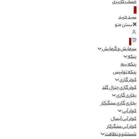
حساب
کاربری
(:
سبـد
خرید
بستن منو
0
سرمایش و گرمایش
پنکه
پنکه بیم
پنکه تولیپس
کولر گازی
کولر گازی جنرال گلد
بخاری گازی
بخاری گازی سنگرکار
کولر آبی
کولر آبی آبسال
کولر آبی سنگرکار
شستشو و نظافت