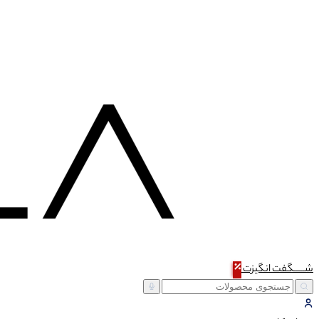
شـــــگفت
انگیزت