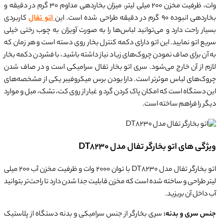
وات، ظرفیت مخزن 200 میلی لیتر، میزان بخاردهی مداوم 30 گرم در دقیقه و
بخاردهی انبوده 90 گرم در دقیقه طراحی شده است. این
اتو تفال
کاربردی
بسیار راحت دارد و می‌توانید لباس‌ها را به صورت آویزان به چوب رختی خیلی
سریع اتو نمایید. این اتو دارای دکمه کنترل بخار روی دسته است و هر زمان که
به آن برای صاف نمودن چروک‌های زیاد نیاز داشته باشید، با فشردن دکمه بخار
لازم از آن خارج می‌شود. سری اتو بخار تفال سرامیکی است و در صاف شدن
چروک‌های لباس موثرتر است. دارا بودن برس میکروفیبر یکی از مشخصه‌های
این دستگاه است که امکان پاک کردن گرد و غبار از روی کت، تشک، مبل و موارد
دیگر را فراهم ساخته است.
ویژگی های اتو بخارگر تفال مدل DT8230
اتو بخارگر تفال مدل DT8230 با توان 2000 وات و ظرفیت مخزن آب 200 میلی
لیتر طراحی و ساخته شده است که مخزن قابلیت جدا شدن دارد تا راحت‌تر بتوانید
آب داخل آن بریزید.
جنس سری و بدنه:
سری بخارگر از جنس سرامیکی و بدنه دستگاه از پلاستیک