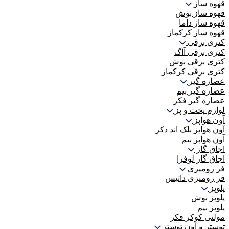
قهوه ساز
قهوه ساز بوش
قهوه ساز داما
قهوه ساز کرکماز
کتری برقی
کتری برقی آاگ
کتری برقی بوش
کتری برقی کرکماز
عصاره گیر
عصاره گیر بیم
عصاره گیر فکر
لوازم پخت و پز
آون هواپز
آون هواپز بلک اند دکر
آون هواپز بیم
اجاق گاز
اجاق گاز لوفرا
فر رومیزی
فر رومیزی داتیس
پلوپز
پلوپز بوش
پلوپز بیم
مولتی کوکر فکر
توستر و آون توستر