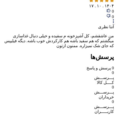
۱۴۰۴ . ۱۰ . ۱۷
0
0
آتنا نظری
من عاشقشم، کل آشپزخونه م سفیده و خیلی دنبال غذاسازی
میگشتم که هم سفید باشه هم کارکردش خوب باشه. دیگه فیلیپس
که جای شک نمیزاره. ممنون ازتون
پرسش‌ها
0
پرسش و پاسخ
0
پـــرســـش
کــــل کالا
0
پـــرســـش
خریداران
0
پـــرســـش
کاربـــــران