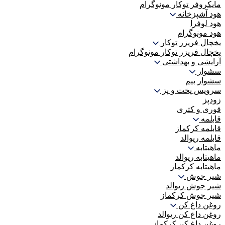
مایکروفر توکار مونوگرام
هود آشپزخانه
هود لوفرا
هود مونوگرام
یخچال فریزر توکار
یخچال فریزر توکار مونوگرام
آرایشی و بهداشتی
سشوار
سشوار بیم
سرویس پخت و پز
زودپز
قوری و کتری
قابلمه
قابلمه کرکماز
قابلمه ریوالد
ماهیتابه
ماهیتابه ریوالد
ماهیتابه کرکماز
شیر جوش
شیر جوش ریوالد
شیر جوش کرکماز
روغن داغ کن
روغن داغ کن ریوالد
روغن داغ کن کرکماز