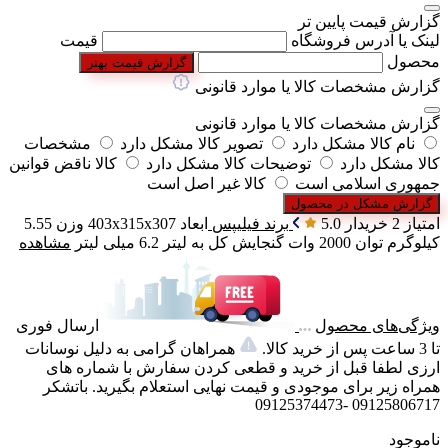
گزارش قیمت پایین تر
لینک یا آدرس فروشگاه
قیمت
محصول
گزارش قیمت بهتر
گزارش مشخصات کالا یا موارد قانونی
گزارش مشخصات کالا یا موارد قانونی
نام کالا مشکل دارد
تصویر کالا مشکل دارد
مشخصات
کالا مشکل دارد
توضیحات کالا مشکل دارد
کالا ناقض قوانین
جمهوری اسلامی است
کالا غیر اصل است
گزارش مشکل در محصول
امتیاز 2 خریدار
5.0
برند
فیلیپس
ابعاد
403x315x307
وزن
5.55
کیلوگرم
توان
2000 وات
گنجایش کل به لیتر
6.2 میلی لیتر
مشاهده
ویژگی‌های محصول
ارسال فوری
تا 3 ساعت پس از خرید کالا.
همراهان گرامی به دلیل نوسانات
ارزی لطفا قبل از خرید و قطعی کردن سفارش با شماره های
همراه زیر برای موجودی و قیمت نهایی استعلام بگیرید. باتشکر
09125806717 -09125374473
ناموجود