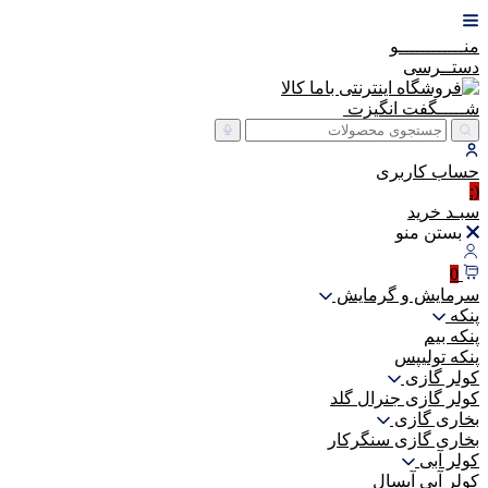
منــــــــــــو
دستــرسی
شـــــگفت
انگیزت
حساب
کاربری
(:
سبـد
خرید
بستن منو
0
سرمایش و گرمایش
پنکه
پنکه بیم
پنکه تولیپس
کولر گازی
کولر گازی جنرال گلد
بخاری گازی
بخاری گازی سنگرکار
کولر آبی
کولر آبی آبسال