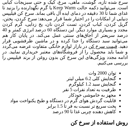
سرخ شده تازه، گوشت، ماهی، مرغ، کیک و حتی سبزیجات کبابی
است. می‌توانید دکمه حالت Keep Warm یا گرم نگهدارنده را بزنید تا
غذای شما تا 30 دقیقه در دمای ایده آل باقی بماند. سرخ کن فیلیپس
دنیایی از امکانات را در اختیار شما قرار می‌دهد: سرخ کردن، پختن،
گریل کردن، کباب کردن، تست کردن نان، یخ زدایی، گرم کردن
مجدد و بسیاری موارد دیگر. این دستگاه 60 درصد انرژی کمتر و 40
درصد سریعتر از اجاق‌های سنتی عمل می‌کند. در پایان کار هم
می‌توانید سبد دستگاه را جدا کرده و در ماشین ظرفشویی قرار
دهید.
قیمت سرخ کن
در بازار لوازم خانگی متفاوت عرضه می‌گردد
و شما باید محصول را از فروشگاه‌های معتبر خریداری نمایید. در
ادامه مجدد ویژگی‌های این سرخ کن بدون روغن از برند فیلیپس را
بررسی می‌کنیم.
توان 2000 وات
گنجایش کلی 6.2 میلی لیتر
گنجایش سبد 1.2 کیلوگرم
ظرفیت به تعداد نفرات 5 نفر
مجهز به خاموشی خودکار
قابلیت گردش هوای گرم در دستگاه و طبخ یکنواخت مواد
پخت سریع تر نسبت به فر تا 1.5 برابر
کاهش دهنده چربی غذا تا 90 درصد
روش استفاده از سرخ کن