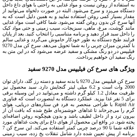
به استفاده از روغن نیست و مواد غذایی به راحتی با هوای داغ داخل
دستگاه می‌پزد و سرخ می‌شود. البته در صورت دلخواه می‌توانید از
مقدار بسیار کمی روغن استفاده نمایید و به همین دلیل است که به
آنها سرخ کن بدون روغن گفته می‌شود. شما کافی است مواد غذایی
مانند گوشت، مرغ، ماهی، سبزیجات، سیب زمینی و حتی مواد کیک
را داخل سبد قرار دهید و برنامه متناسبی را انتخاب کنید. بعد از پایان
فرایند طبخ دستگاه به طور خودکار خاموش می‌گردد و غذایی سالم
با کمترین میزان چربی را به شما تحویل می‌دهد. سرخ کن مدل 9270
فیلیپس در دو رنگ مشکی و سفید عرضه می‌شود که در این متن به
رنگ سفید آن خواهیم پرداخت.
ویژگی های سرخ کن فیلیپس مدل 9270 سفید
سرخ کن فیلیپس مدل 9270 با بدنه سفید و دسته رز گلد، دارای توان
2000 وات است و 6.2 میلی لیتر گنجایش دارد. سبد محصول نیز
ظرفیت معادل 1.2 کیلو گرم داشته و می‌توانید در این وسیله برقی
برای 5 نفر غذا بپزید. عملکرد دستگاه به اینصورت است که فناوری
Rapid Air با طراحی منحصر به‌ فرد فن ستاره‌های دریایی، هوای
گرم را می‌چرخاند تا غذاهای خوشمزه‌ای طبخ شده که بافت آن از
بیرون ترد و از داخل لطیف باشد و بدون هیچگونه روغن اضافه‌ای
پخته شود. در واقع این محصول از هوای داغ برای پخت غذاهای مورد
علاقه شما تا 90 درصد چربی کمتر استفاده می‌کند. این سرخ کن 7
برنامه از پیش تعیین شده دارد شامل تنقلات یخ زده، سیب زمینی