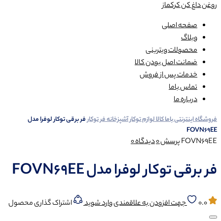
روغن داغ کن کرکماز
صفحه اصلی
وبلاگ
محصولات ویترینی
ضمانت اصل بودن کالا
خدمات پس از فروش
تماس باما
درباره ما
فروشگاه اینترنتی باما کالا
لوازم توکار آشپزخانه
فر توکار
فر برقی توکار لوفرا مدل
FOVN69EE
FOVN69EE
پرسش
0
دیدگاه
0
فر برقی توکار لوفرا مدل FOVN69EE
0.0
جهت افزودن به علاقمندی وارد شوید
اشتراک گذاری محصول