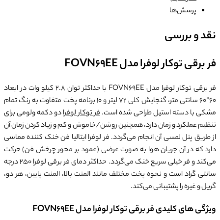
پرسش‌ها
نقد و بررسی
فر برقی توکار لوفرا مدل FOVN69EE
فر برقی توکار لوفرا مدل FOVN69EE با حداکثر توان 2.8 کیلو وات در ابعاد
60*60 سانتی متر، گنجایش کلی 72 لیتر و 10 برنامه پخت متفاوت به رنگ تمام
مشکی با دسته استیل طراحی شده است.
فر توکار لوفرا
دو دکمه ولومی برای
تنظیم عملکرد و زمان دارد، همچنین روشن/خاموش و کم و زیاد کردن زمان آن
از طریق پنل لمسی آن انجام می‌گردد. فر لوفرا ایتالیا فن خنک کننده مماسی
دارد که در آن جریان هوا به صورت عرضی (عمود بر محور چرخش فن) حرکت
می‌کند و فر خیلی سریع خنک می‌گردد. حداکثر دمای فر برقی لوفرا 250 درجه
سانتی گراد است و نحوه پخت مختلف مانند المنت بالا، المنت پایین، هر دو،
گریل و غیره را پشتیبانی می‌کند.
ویژگی های کلیدی فر برقی توکار لوفرا مدل FOVN69EE