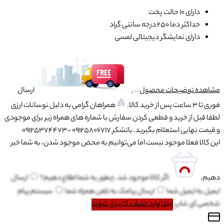
دارای 10 حالت پخت
حداکثر دما 250 درجه سانتی گراد
دارای نمایشگر دیجیتالی لمسی
مشاهده توضیحات محصول
ارسال
فوری تا 3 ساعت پس از خرید کالا.
همراهان گرامی به دلیل نوسانات ارزی
لطفا قبل از خرید و قطعی کردن سفارش با شماره های همراه زیر برای موجودی
و قیمت نهایی استعلام بگیرید. باتشکر 09125806717 -09125374473
این کالا فعلا موجود نیست اما می‌توانیم به محض موجود شدن، به شما خبر
دهیم.
اگر کالا موجود شد، چطور به شما اطلاع دهیم؟
ارسال
ایمیل به
ایمیل شما
ارسال پیامک به
تلفن همراه شما
سیستم پیام
شخصی آی شاپ
ابتدا وارد حساب کاربری شوید