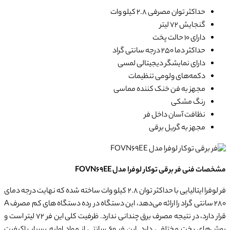
حداکثر توان مصرفی 2.8 کیلو وات
گنجایش 72 لیتر
دارای 10 حالت پخت
حداکثر دما 250 درجه سانتی گراد
دارای نمایشگر دیجیتالی لمسی
دکمه‌های ولومی تنظیمات
مجهز به فن خنک کننده مماسی
رنگ مشکی
نظافت آسان داخل فر
مجهز به گریل برقی
مشخصات فنی فر برقی توکار لوفرا مدل FOVN69EE
فر لوفرا ایتالیایی با حداکثر توان 2.8 کیلو وات ساخته شده که نهایت درجه دمای
280 سانتی گراد را ارائه می‌دهد، این دستگاه در رده دستگاه های کم مصرف A
قرار دارد، در نتیجه مصرف برق چندانی ندارد. ظرفیت کلی این فر 72 لیتر است و
روش‌های پخت مختلفی دارد. این فر 60 سانتی از مواد اولیه بسیار باکیفیت