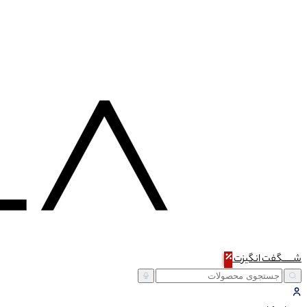
شـــــگفت
انگیزت