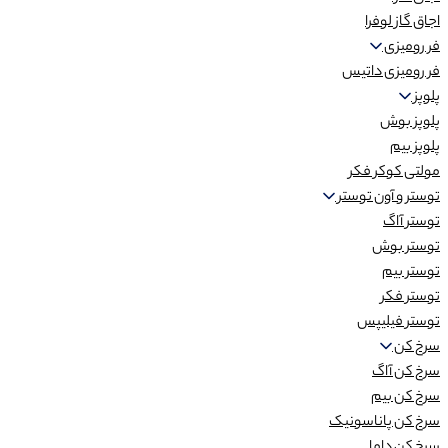
اجاق گاز لوفرا
فر رومیزی
فر رومیزی داتیس
پلوپز
پلوپز بوش
پلوپز بیم
مولتی کوکر فکر
توستر و آون توستر
توستر آاگ
توستر بوش
توستر بیم
توستر فکر
توستر فیلیپس
سرخ کن
سرخ کن آاگ
سرخ کن بیم
سرخ کن پاناسونیک