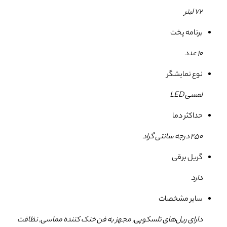
72 لیتر
برنامه پخت
10 عدد
نوع نمایشگر
لمسی LED
حداکثر دما
250 درجه سانتی گراد
گریل برقی
دارد
سایر مشخصات
دارای ریل‌های تلسکوپی, مجهز به فن خنک کننده مماسی, نظافت