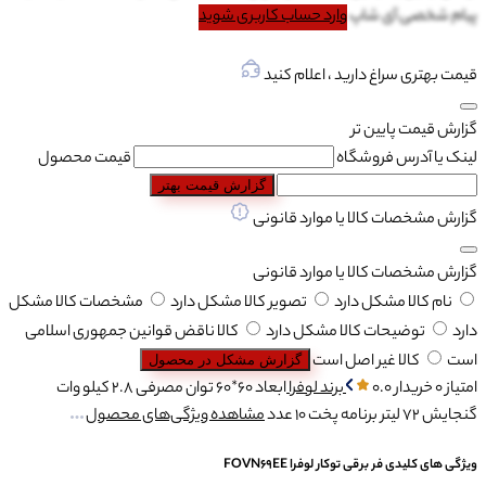
پیام شخصی آی شاپ
وارد حساب کاربری شوید
قیمت بهتری سراغ دارید ، اعلام کنید
گزارش قیمت پایین تر
لینک یا آدرس فروشگاه
قیمت محصول
گزارش قیمت بهتر
گزارش مشخصات کالا یا موارد قانونی
گزارش مشخصات کالا یا موارد قانونی
نام کالا مشکل دارد
تصویر کالا مشکل دارد
مشخصات کالا مشکل
دارد
توضیحات کالا مشکل دارد
کالا ناقض قوانین جمهوری اسلامی
است
کالا غیر اصل است
گزارش مشکل در محصول
امتیاز 0 خریدار
0.0
برند
لوفرا
ابعاد
60*60
توان مصرفی
2.8 کیلو وات
گنجایش
72 لیتر
برنامه پخت
10 عدد
مشاهده ویژگی‌های محصول
ویژگی های کلیدی فر برقی توکار لوفرا FOVN69EE