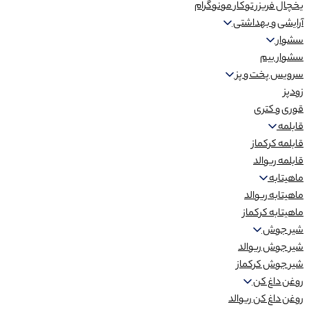
یخچال فریزر توکار مونوگرام
آرایشی و بهداشتی
سشوار
سشوار بیم
سرویس پخت و پز
زودپز
قوری و کتری
قابلمه
قابلمه کرکماز
قابلمه ریوالد
ماهیتابه
ماهیتابه ریوالد
ماهیتابه کرکماز
شیر جوش
شیر جوش ریوالد
شیر جوش کرکماز
روغن داغ کن
روغن داغ کن ریوالد