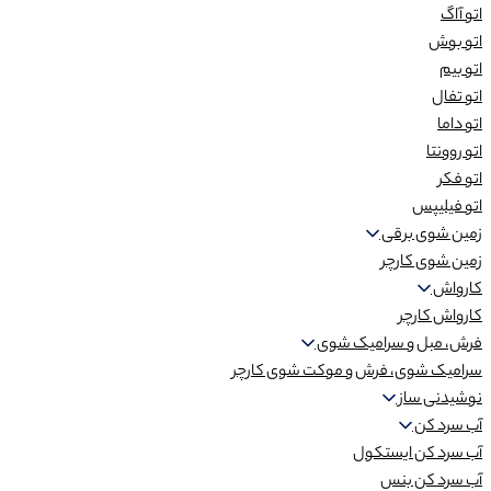
اتو آاگ
اتو بوش
اتو بیم
اتو تفال
اتو داما
اتو روونتا
اتو فکر
اتو فیلیپس
زمین شوی برقی
زمین شوی کارچر
کارواش
کارواش کارچر
فرش، مبل و سرامیک شوی
سرامیک شوی، فرش و موکت شوی کارچر
نوشیدنی ساز
آب سرد کن
آب سرد کن ایستکول
آب سرد کن بنس