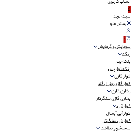
حساب
کاربری
(:
سبـد
خرید
بستن منو
0
سرمایش و گرمایش
پنکه
پنکه بیم
پنکه تولیپس
کولر گازی
کولر گازی جنرال گلد
بخاری گازی
بخاری گازی سنگرکار
کولر آبی
کولر آبی آبسال
کولر آبی سنگرکار
شستشو و نظافت