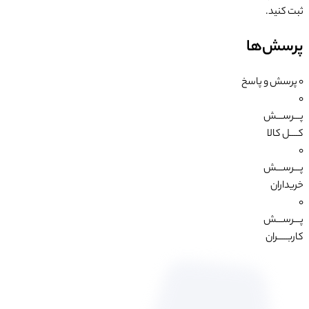
ثبت کنید.
پرسش‌ها
0
پرسش و پاسخ
0
پـــرســـش
کــــل کالا
0
پـــرســـش
خریداران
0
پـــرســـش
کاربـــــران