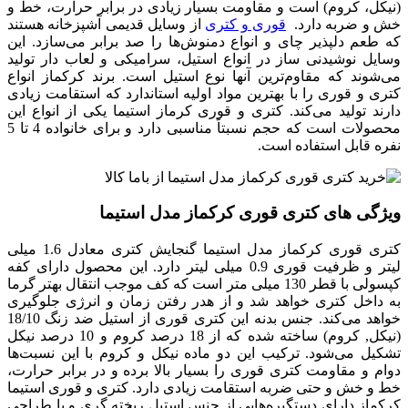
(نیکل، کروم) است و مقاومت بسیار زیادی در برابر حرارت، خط و
خش و ضربه دارد.
قوری و کتری
از وسایل قدیمی آشپزخانه هستند
که طعم دلپذیر چای و انواع دمنوش‌ها را صد برابر می‌سازد. این
وسایل نوشیدنی ساز در انواع استیل، سرامیکی و لعاب دار تولید
می‌شوند که مقاوم‌ترین آنها نوع استیل است. برند کرکماز انواع
کتری و قوری را با بهترین مواد اولیه استاندارد که استقامت زیادی
دارند تولید می‌کند. کتری و قوری کرماز استیما یکی از انواع این
محصولات است که حجم نسبتاً مناسبی دارد و برای خانواده 4 تا 5
نفره قابل استفاده است.
ویژگی های کتری قوری کرکماز مدل استیما
کتری قوری کرکماز مدل استیما گنجایش کتری معادل 1.6 میلی
لیتر و ظرفیت قوری 0.9 میلی لیتر دارد. این محصول دارای کفه
کپسولی با قطر 130 میلی متر است که کف موجب انتقال بهتر گرما
به داخل کتری خواهد شد و از هدر رفتن زمان و انرژی جلوگیری
خواهد می‌کند. جنس بدنه این کتری قوری از استیل ضد زنگ 18/10
(نیکل, کروم) ساخته شده که از 18 درصد کروم و 10 درصد نیکل
تشکیل می‌شود. ترکیب این دو ماده نیکل و کروم با این نسبت‌ها
دوام و مقاومت کتری قوری را بسیار بالا برده و در برابر حرارت،
خط و خش و حتی ضربه استقامت زیادی دارد. کتری و قوری استیما
کرکماز دارای دستگیره‌هایی از جنس استیل ریخته گری و با طراحی