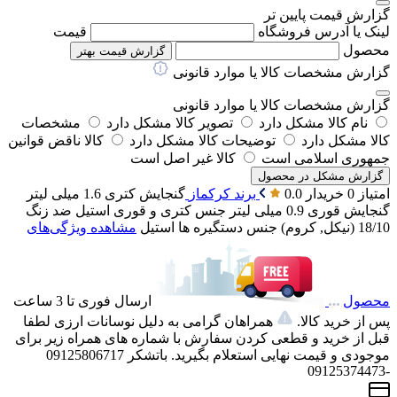
گزارش قیمت پایین تر
لینک یا آدرس فروشگاه
قیمت
محصول
گزارش قیمت بهتر
گزارش مشخصات کالا یا موارد قانونی
گزارش مشخصات کالا یا موارد قانونی
نام کالا مشکل دارد
تصویر کالا مشکل دارد
مشخصات
کالا مشکل دارد
توضیحات کالا مشکل دارد
کالا ناقض قوانین
جمهوری اسلامی است
کالا غیر اصل است
گزارش مشکل در محصول
امتیاز 0 خریدار
0.0
برند
کرکماز
گنجایش کتری
1.6 میلی لیتر
گنجایش قوری
0.9 میلی لیتر
جنس کتری و قوری
استیل ضد زنگ
18/10 (نیکل, کروم)
جنس دستگیره ها
استیل
مشاهده ویژگی‌های
محصول
ارسال فوری تا 3 ساعت
پس از خرید کالا.
همراهان گرامی به دلیل نوسانات ارزی لطفا
قبل از خرید و قطعی کردن سفارش با شماره های همراه زیر برای
موجودی و قیمت نهایی استعلام بگیرید. باتشکر 09125806717
-09125374473