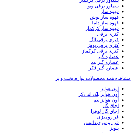
سماور برقی کرکماز
سماور برقی ویو
قهوه ساز
قهوه ساز بوش
قهوه ساز داما
قهوه ساز کرکماز
کتری برقی
کتری برقی آاگ
کتری برقی بوش
کتری برقی کرکماز
عصاره گیر
عصاره گیر بیم
عصاره گیر فکر
مشاهده همه محصولات لوازم پخت و پز
آون هواپز
آون هواپز بلک اند دکر
آون هواپز بیم
اجاق گاز
اجاق گاز لوفرا
فر رومیزی
فر رومیزی داتیس
پلوپز