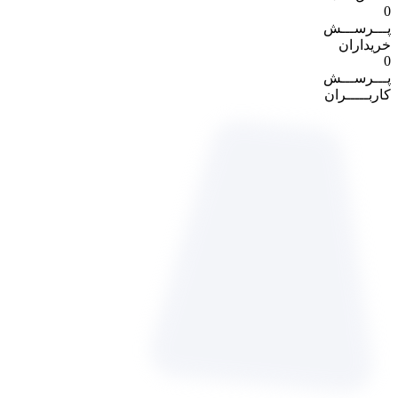
0
پـــرســـش
خریداران
0
پـــرســـش
کاربـــــران