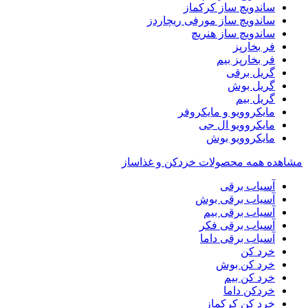
ساندویچ ساز کرکماز
ساندویچ ساز مورفی ریچاردز
ساندویچ ساز هنریچ
فر بخارپز
فر بخارپز بیم
گریل برقی
گریل بوش
گریل بیم
مایکروویو و مایکروفر
مایکروویو ال جی
مایکروویو بوش
مشاهده همه محصولات خردکن و غذاساز
آسیاب برقی
آسیاب برقی بوش
آسیاب برقی بیم
آسیاب برقی فکر
آسیاب برقی داما
خرد کن
خرد کن بوش
خرد کن بیم
خردکن داما
خرد کن کرکماز