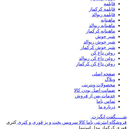
قابلمه
قابلمه کرکماز
قابلمه ریوالد
ماهیتابه
ماهیتابه ریوالد
ماهیتابه کرکماز
شیر جوش
شیر جوش ریوالد
شیر جوش کرکماز
روغن داغ کن
روغن داغ کن ریوالد
روغن داغ کن کرکماز
صفحه اصلی
وبلاگ
محصولات ویترینی
ضمانت اصل بودن کالا
خدمات پس از فروش
تماس باما
درباره ما
شـــــگفت
انگیزت
فروشگاه اینترنتی باما کالا
سرویس پخت و پز
قوری و کتری
کتری
قوری کرکماز مدل استیما