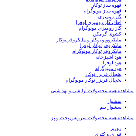
قهوه ساز توکار
قهوه ساز مونوگرام
گاز رومیزی
اجاق گاز رومیزی لوفرا
گاز رومیزی مونوگرام
کشوی گرمکن
مایکروویو توکار و مایکروفر توکار
مایکروفر توکار لوفرا
مایکروفر توکار مونوگرام
هود آشپزخانه
هود لوفرا
هود مونوگرام
یخچال فریزر توکار
یخچال فریزر توکار مونوگرام
مشاهده همه محصولات آرایشی و بهداشتی
سشوار
سشوار بیم
مشاهده همه محصولات سرویس پخت و پز
زودپز
قوری و کتری