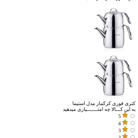
کتری قوری کرکماز مدل استیما
به این کـــالا چه امتـــــــیازی میدهید
5
4
3
2