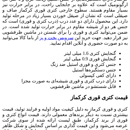
ارگونومیک است که علاوه بر جابجایی راحت، در برابر حرارت نیز
بسیار مقاوم هستند. سطوح خارجی کتری قوری کرکماز صاف و
صیقلی است که نشان از صیقل خوردن بسیار زیاد در مرحله تولید
دارد. این محصول دارای دو عدد درب (درب کتری و قوری) است که
جنس هر دو از شیشه مقاوم در برابر حرارت تولید شده است. در
ضمن می‌توانید کتری و قوری را برای شستن در ماشین ظرفشویی
نیز قرار دهید. جهت خرید این
سرویس پخت و پز
از باما کالا می‌توانید
به دو صورت حضوری و آنلاین اقدام نمایید.
گنجایش کتری 1.6 میلی لیتر
گنجایش قوری 0.9 میلی لیتر
جنس کتری و قوری استیل ضد زنگ
جنس دستگیره‌ها استیل
دارای کفی کپسولی
دارای درب کتری و قوری شیشه‌ای به صورت مجزا
قابل شستشو در ماشین ظرفشویی
قیمت کتری قوری کرکماز
کتری و قوری کرماز به دلیل کیفیت مواد اولیه و فرایند تولید، قیمت
بیشتری نسبت به دیگر برندهای معمولی دارند. قیمت انواع کتری و
قوری از برند کرکماز، طبق لیست ارائه شده از سوی شرکت
عرضه می‌شود و این قیمت گذاری بر اساس گنجایش و شکل ظاهر