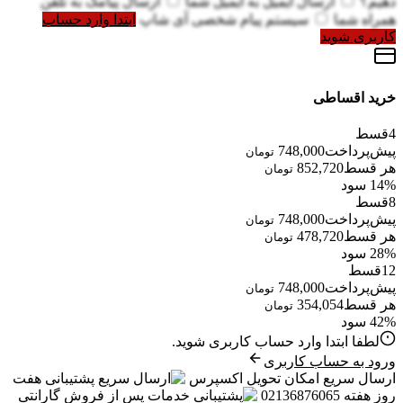
دهیم؟
ارسال ایمیل به
ایمیل شما
ارسال پیامک به
تلفن
همراه شما
سیستم پیام شخصی آی شاپ
ابتدا وارد حساب
کاربری شوید
خرید اقساطی
4
قسط
پیش‌پرداخت
748,000
تومان
هر قسط
852,720
تومان
14% سود
8
قسط
پیش‌پرداخت
748,000
تومان
هر قسط
478,720
تومان
28% سود
12
قسط
پیش‌پرداخت
748,000
تومان
هر قسط
354,054
تومان
42% سود
لطفا ابتدا وارد حساب کاربری شوید.
ورود به حساب کاربری
ارسال سریع
امکان تحویل اکسپرس
پشتیبانی
هفت
روز هفته 02136876065
خدمات پس از فروش
گارانتی