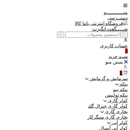
منــــــــــــو
دستــرسی
شـــــگفت
انگیزت
حساب
کاربری
(:
سبـد
خرید
بستن منو
0
سرمایش و گرمایش
پنکه
پنکه بیم
پنکه تولیپس
کولر گازی
کولر گازی جنرال گلد
بخاری گازی
بخاری گازی سنگرکار
کولر آبی
کولر آبی آبسال