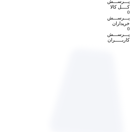
پـــرســـش
کــــل کالا
0
پـــرســـش
خریداران
0
پـــرســـش
کاربـــــران