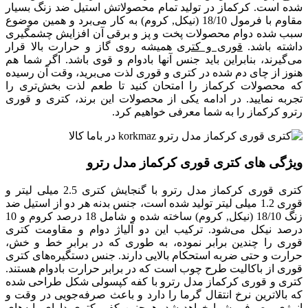
شده است. کرکماز در تولید تمام محصولاتش استیل ضد زنگ بسیار
مقاوم با فرمول 18/10 (نیکل, کروم) به کار می‌برد و همین موضوع
سبب شده دوام محصولات پخت و پز و برقی آن افزایش چشمگیری
داشته باشد.
قوری و کتری
همیشه روی گاز و حرارت بالا قرار
می‌گیرند، بنابراین باید جنس آنها بادوام و قوی باشد. اگر شما هم
هنوز از چای دم شده در کتری و قوری لذت می‌برید، وقت آن رسیده
که محصولات کرکماز را امتحان کنید تا طعم لذت بخش‌تری را
تجربه نمایید. در ادامه یکی از محصولات این برند، کتری و قوری
رترو کرکماز را به شما معرفی خواهیم کرد.
ویژگی های کتری قوری کرکماز مدل رترو
کتری قوری کرکماز مدل رترو با گنجایش کتری 2.5 میلی لیتر و
قوری 1.2 میلی لیتر تولید شده است، جنس بدنه هر دو از استیل ضد
زنگ 18/10 (نیکل, کروم) ساخته شده و شامل 18 درصد کروم و 10
درصد نیکل می‌شود. ترکیب این دو آلیاژ دوام و مقاومت کتری
قوری را چندین برابر نموده، به طوری که در برابر خط و خش،
حرارت و حتی ضربه استحکام بالایی دارند. جنس دستگیره‌های کتری
قوری از باکالیت طرح چوب است که در برابر حرارت بادوام هستند.
کتری و قوری کرکماز مدل رترو با کفه کپسولی شکل طراحی شده
که بالاترین نرخ انتقال گرما را دارد و باعث صرفه‌جویی در وقت و
انرژی مصرفی شما خواهد شد، همچنین کفی کتری دارای پایه‌های