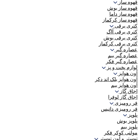
قهوه ساز
قهوه ساز بوش
قهوه ساز داما
قهوه ساز کرکماز
کتری برقی
کتری برقی آاگ
کتری برقی بوش
کتری برقی کرکماز
عصاره گیر
عصاره گیر بیم
عصاره گیر فکر
لوازم پخت و پز
آون هواپز
آون هواپز بلک اند دکر
آون هواپز بیم
اجاق گاز
اجاق گاز لوفرا
فر رومیزی
فر رومیزی داتیس
پلوپز
پلوپز بوش
پلوپز بیم
مولتی کوکر فکر
توستر و آون توستر