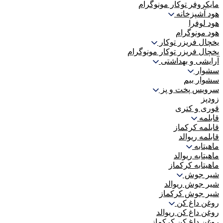
مایکروفر توکار مونوگرام
هود آشپزخانه
هود لوفرا
هود مونوگرام
یخچال فریزر توکار
یخچال فریزر توکار مونوگرام
آرایشی و بهداشتی
سشوار
سشوار بیم
سرویس پخت و پز
زودپز
قوری و کتری
قابلمه
قابلمه کرکماز
قابلمه ریوالد
ماهیتابه
ماهیتابه ریوالد
ماهیتابه کرکماز
شیر جوش
شیر جوش ریوالد
شیر جوش کرکماز
روغن داغ کن
روغن داغ کن ریوالد
روغن داغ کن کرکماز