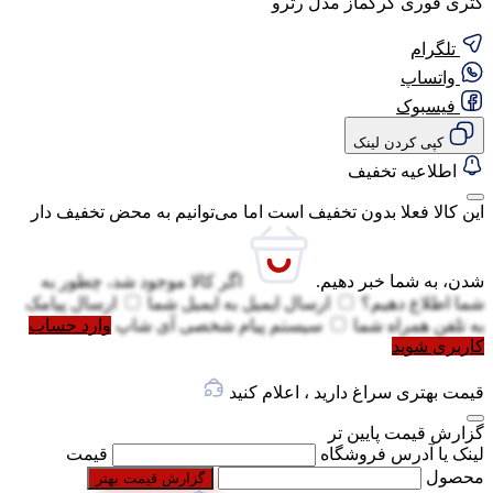
کتری قوری کرکماز مدل رترو
تلگرام
واتساپ
فیسبوک
کپی کردن لینک
اطلاعیه تخفیف
این کالا فعلا بدون تخفیف است اما می‌توانیم به محض تخفیف دار
شدن، به شما خبر دهیم.
اگر کالا موجود شد، چطور به
شما اطلاع دهیم؟
ارسال ایمیل به
ایمیل شما
ارسال پیامک
به
تلفن همراه شما
سیستم پیام شخصی آی شاپ
وارد حساب
کاربری شوید
قیمت بهتری سراغ دارید ، اعلام کنید
گزارش قیمت پایین تر
لینک یا آدرس فروشگاه
قیمت
محصول
گزارش قیمت بهتر