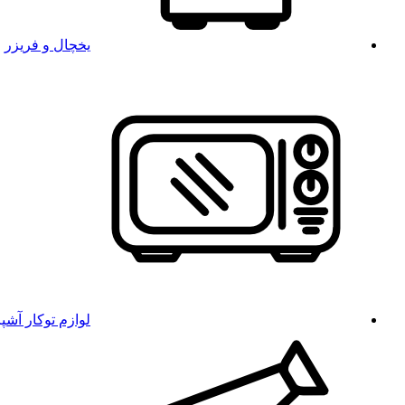
یخچال و فریزر
لوازم توکار آشپ