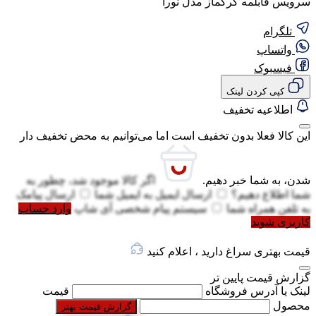
سرویس قابلمه کرکماز مدل نورا
تلگرام
واتساپ
فیسبوک
کپی کردن لینک
اطلاعیه تخفیف
این کالا فعلا بدون تخفیف است اما می‌توانیم به محض تخفیف دار
شدن، به شما خبر دهیم.
اگر کالا موجود شد، چطور به
شما اطلاع دهیم؟
ارسال ایمیل به
ایمیل شما
ارسال پیامک
به
تلفن همراه شما
سیستم پیام شخصی آی شاپ
وارد حساب
کاربری شوید
قیمت بهتری سراغ دارید ، اعلام کنید
گزارش قیمت پایین تر
لینک یا آدرس فروشگاه
قیمت
محصول
گزارش قیمت بهتر