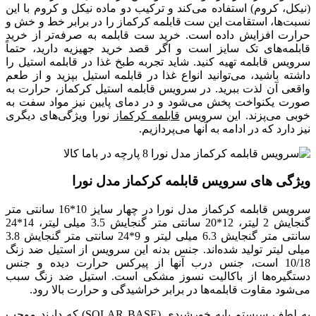
(نیکل، کروم) استفاده می‌کند و ترکیب دو ماده نیکل و کروم با این
نسبت‌ها، استقامت این ست قابلمه کرکماز را در برابر خط و خش و
حرارت افزایش داده است. خرید ست قابلمه به صرفه‌تر از خرید
قابلمه‌های تک سایز است و اگر قصد خرید جهیزیه دارید، حتماً
سرویس قابلمه تهیه کنید. شاید تجربه طبخ غذا در قابلمه استیل را
داشته باشید، می‌توانید انواع غذا در قابلمه استیل بپزید و از طعم
واقعی آن لذت ببرید. در سرویس قابلمه استیل کرکماز، حرارت به
صورت یکنواخت پخش می‌شود و در دمای پایین نیز مواد سفت به
خوبی می‌پزند. این سرویس
قابلمه کرکماز
نورا ویژگی‌های دیگری
نیز دارد که در ادامه به آنها می‌پردازیم.
ویژگی های سرویس قابلمه کرکماز مدل نورا
سرویس قابلمه کرکماز مدل نورا در چهار سایز 10*16 سانتی متر
گنجایش 2 لیتر، 12*20 سانتی متر گنجایش 3.5 میلی لیتر، 14*24
سانتی متر گنجایش 6.3 میلی لیتر و 9*24 سانتی متر گنجایش 3.8
میلی لیتر تولید شده‌اند. جنس بدنه این سرویس از استیل ضد زنگ
10/18 است، جنس درب آنها از پیرکس حرارت دیده و جنس
دستگیره‌ها از باکالیت نسوز مشکی است. استیل ضد زنگ سبب
می‌شود مقاوت قابلمه‌ها در برابر خراشیدگی و حرارت بالا رود.
به لطف سیستم پایه خورشیدی (SOLAR BASE) که دارند موجب