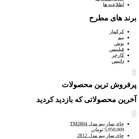
اطلاعیه ها
برند های مطرح
کرکماز
بیم
بوش
فیلیپس
کارچر
داتیس
پرفروش ترین محصولات
آخرین محصولاتی که بازدید کردید
چای ساز بیم مدل TM2804
5,950,000
تومان
چای ساز بیم مدل 2812