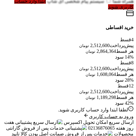
همراه شما
سیستم پیام شخصی آی شاپ
ابتدا وارد حساب
کاربری شوید
خرید اقساطی
4
قسط
پیش‌پرداخت
2,512,600
تومان
هر قسط
2,864,364
تومان
14% سود
8
قسط
پیش‌پرداخت
2,512,600
تومان
هر قسط
1,608,064
تومان
28% سود
12
قسط
پیش‌پرداخت
2,512,600
تومان
هر قسط
1,189,298
تومان
42% سود
لطفا ابتدا وارد حساب کاربری شوید.
ورود به حساب کاربری
ارسال سریع
امکان تحویل اکسپرس
پشتیبانی
هفت
روز هفته 02136876065
خدمات پس از فروش
گارانتی
محصولات
ضمانت
اصل بودن کالا تایید