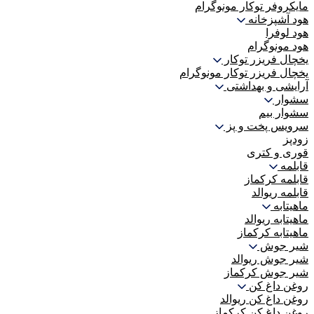
مایکروفر توکار مونوگرام
هود آشپزخانه
هود لوفرا
هود مونوگرام
یخچال فریزر توکار
یخچال فریزر توکار مونوگرام
آرایشی و بهداشتی
سشوار
سشوار بیم
سرویس پخت و پز
زودپز
قوری و کتری
قابلمه
قابلمه کرکماز
قابلمه ریوالد
ماهیتابه
ماهیتابه ریوالد
ماهیتابه کرکماز
شیر جوش
شیر جوش ریوالد
شیر جوش کرکماز
روغن داغ کن
روغن داغ کن ریوالد
روغن داغ کن کرکماز