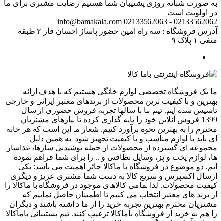
به صورت شبانه روزی پشتیبان شما هستیم
رضایت مشتری برای ما
در اولویت است
info@bamakala.com
02133562062 - 02133562063
آدرس فروشگاه : سه راه امین حضور پاساژ احسان فاز ۲ طبقه
منفی ۱ پلاک ۹
ما یک فروشگاه تخصصی لوازم خانگی هستیم که با هدف ارائه
بهترین و با کیفیت ترین محصولات از برندهای معتبر ایرانی و خارجی
تاسیس شده ایم. تیم ما با سالها تجربه فروش حضوری از سال
1399 فروش آنلاین خود را پایه گذاری کرده تا نیازهای مشتریان
محترم را به بهترین نحوه برآورد کنیم. شعار ما این است که هر خانه
ای باید با لوازم مناسب و با کیفیت تجهیز شود. به همین دلیل
مجموعه ای گسترده از محصولات از جمله نوشیدنی سازها، غذاساز
ها، لوازم پخت و پز، وسایل نظافتی و .. را برای شما فراهم نموده
ایم. دو موضوع در فروشگاه با ماکالا حائز اهمیت می باشد: یکی
ارسال اکسپرس و سریع کالا به دست شما مشتری عزیز و دیگری
کیفیت محصولات. لذا تمامی کالاهای موجود در فروشگاه با ماکالا را
از برند های معتبر انتخاب می کنیم تا اطمینان حاصل نماییم که
مشتریان محترم بهترین تجربه خرید را از ما د اشته باشند و دیگران
را هم به خرید از فروشگاه باماکالا ترغیب کنند. تیم پشتیبانی باماکالا