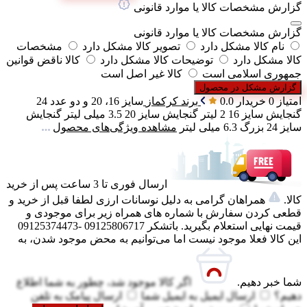
گزارش مشخصات کالا یا موارد قانونی
گزارش مشخصات کالا یا موارد قانونی
نام کالا مشکل دارد
تصویر کالا مشکل دارد
مشخصات
کالا مشکل دارد
توضیحات کالا مشکل دارد
کالا ناقض قوانین
جمهوری اسلامی است
کالا غیر اصل است
گزارش مشکل در محصول
امتیاز 0 خریدار
0.0
برند
کرکماز
سایز
16، 20 و دو عدد 24
گنجایش سایز 16
2 لیتر
گنجایش سایز 20
3.5 میلی لیتر
گنجایش
سایز 24 بزرگ
6.3 میلی لیتر
مشاهده ویژگی‌های محصول
ارسال فوری تا 3 ساعت پس از خرید
کالا.
همراهان گرامی به دلیل نوسانات ارزی لطفا قبل از خرید و
قطعی کردن سفارش با شماره های همراه زیر برای موجودی و
قیمت نهایی استعلام بگیرید. باتشکر 09125806717 -09125374473
این کالا فعلا موجود نیست اما می‌توانیم به محض موجود شدن، به
شما خبر دهیم.
اگر کالا موجود شد، چطور به شما اطلاع
دهیم؟
ارسال ایمیل به
ایمیل شما
ارسال پیامک به
تلفن