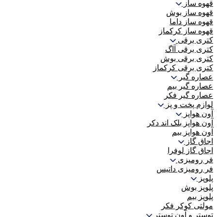
قهوه ساز
قهوه ساز بوش
قهوه ساز داما
قهوه ساز کرکماز
کتری برقی
کتری برقی آاگ
کتری برقی بوش
کتری برقی کرکماز
عصاره گیر
عصاره گیر بیم
عصاره گیر فکر
لوازم پخت و پز
آون هواپز
آون هواپز بلک اند دکر
آون هواپز بیم
اجاق گاز
اجاق گاز لوفرا
فر رومیزی
فر رومیزی داتیس
پلوپز
پلوپز بوش
پلوپز بیم
مولتی کوکر فکر
توستر و آون توستر