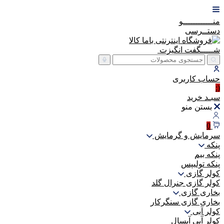
منــــــــــــو
دستــرسی
شـــــگفت
انگیزت
حساب
کاربری
(:
سبـد
خرید
بستن منو
0
سرمایش و گرمایش
پنکه
پنکه بیم
پنکه تولیپس
کولر گازی
کولر گازی جنرال گلد
بخاری گازی
بخاری گازی سنگرکار
کولر آبی
کولر آبی آبسال